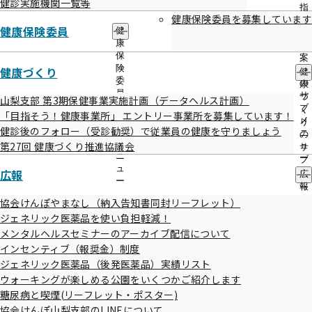
健診実施機関一覧等
出
指
先
健康保険委員を募集しています
導
健康保険委員
一
健
山梨大学では、生活習慣病予防研究に係る研究参加者を募
の
覧
康
ご
集しております。
の
保
案
サ
険
健康づくり
特典もございますので、ぜひご協力ください。
内
健
ブ
委
の
康
メ
員
サ
づ
山梨支部 第3期保健事業実施計画（データヘルス計画）
ニ
の
ブ
く
「目指そう！健康事業所」 エントリー事業所を募集しています！
ュ
サ
メ
り
健診後のフォロー（受診勧奨）で従業員の健康を守りましょう
ー
ブ
ニ
の
メ
第27回 健康づくり推進協議会
ュ
サ
ニ
ー
ブ
ュ
広報
メ
広
特典
ー
ニ
報
ュ
の
協会けんぽやまなし（納入告知書同封リーフレット）
ー
サ
ジェネリック医薬品を使い負担軽減！
ブ
メンタルヘルスセミナーのアーカイブ配信について
メ
健診では受けられない多項目の健康チェック
インセンティブ（報奨金）制度
ニ
ュ
ジェネリック医薬品（後発医薬品）実績リスト
ー
ウォーキングが楽しめる公園をいくつかご紹介します
血液・代謝検査などで、現在の健康状態を深く知ることがで
糖尿病と喫煙(リーフレット・ポスター)
きます。
協会けんぽ山梨支部のLINEについて