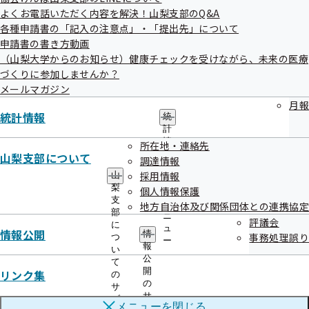
よくお電話いただく内容を解決！山梨支部のQ&A
各種申請書の「記入の注意点」・「提出先」について
申請書の書き方動画
健康トラッカー（Fitbit inspire3）提供
（山梨大学からのお知らせ）健康チェックを受けながら、未来の医療
づくりに参加しませんか？
全3回参加の方に無料譲渡します。
メールマガジン
月報
日々の健康データを記録します。
統計情報
統
計
情
所在地・連絡先
報
山梨支部について
専用ヘルスケアアプリ
調達情報
の
採用情報
山
サ
梨
個人情報保護
ブ
山梨大学開発のアプリでデータを管理し、AIによる健康アド
支
メ
地方自治体及び関係団体との連携協定
部
バイスを受けられます。
ニ
評議会
に
ュ
情報公開
情
事務処理誤り
つ
ー
報
い
公
て
開
リンク集
の
の
サ
サ
ブ
メニューを
閉じる
ブ