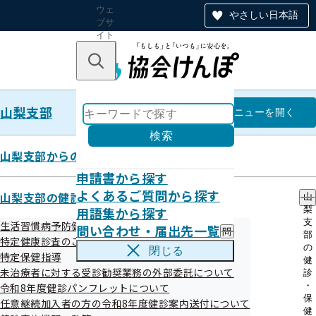
ウェ
やさしい日本語
ブサ
イト
全体
のナ
キーワードで探す
ビ
ゲー
ショ
山梨支部
ン
山梨支部
メニュー
を開く
検索
山梨支部からのお知らせ
申請書から探す
（山梨大学からのお知らせ）健康
よくあるご質問から探す
山梨支部の健診・保健指導のご案内
山
用語集から探す
梨
チェックを受けながら、未来の医
支
生活習慣病予防健診
問い合わせ・届出先一覧
問
部
療づくりに参加しませんか？
特定健康診査のご案内（ご家族）
い
の
閉じる
特定保健指導
合
健
わ
未治療者に対する受診勧奨業務の外部委託について
診
せ
・
令和8年度健診パンフレットについて
・
保
任意継続加入者の方の令和8年度健診案内送付について
届
健
血糖値が心配な方へ