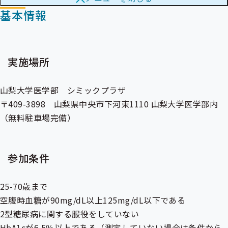
メ
メ
基本情報
ニ
ニ
ュ
ュ
ー
ー
実施場所
山梨大学医学部 シミックプラザ
〒409-3898 山梨県中央市下河東1110 山梨大学医学部内
（無料駐車場完備）
参加条件
25-70歳まで
空腹時血糖が90mg/dL以上125mg/dL以下である
2型糖尿病に関する服役をしていない
HbA1cが6.5％以上である（測定していない場合は条件から