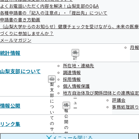
申請書
よくお電話いただく内容を解決！山梨支部のQ&A
は
こち
各種申請書の「記入の注意点」・「提出先」について
ら
申請書の書き方動画
出産手当金支給申請書
出産で会社を休ん
（山梨大学からのお知らせ）健康チェックを受けながら、未来の医療
制度に
記入の注意点
だ時
づくりに参加しませんか？
ついて
メールマガジン
は
こち
月報
統計情報
ら
統
計
申請書
情
所在地・連絡先
は
こち
報
山梨支部について
調達情報
の
ら
採用情報
山
サ
埋葬料(費)支給申請書
ご本人・家族が亡
梨
個人情報保護
制度に
ブ
記入の注意点
くなった時
支
メ
地方自治体及び関係団体との連携協定
ついて
部
ニ
評議会
に
は
こち
ュ
情報公開
情
事務処理誤り
つ
ー
報
ら
い
公
て
申請書
開
リンク集
の
の
は
こち
サ
サ
ブ
ら
メニューを
閉じる
ブ