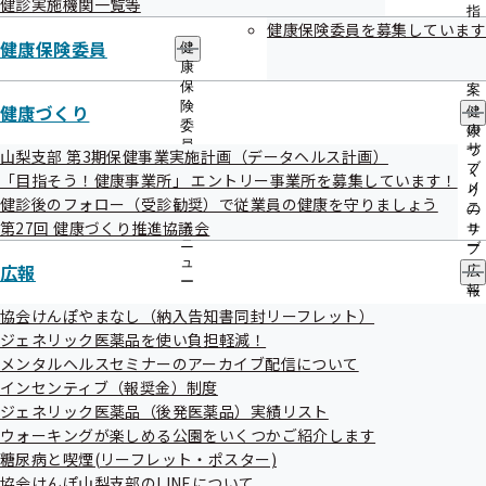
健診実施機関一覧等
出
指
先
健康保険委員を募集しています
導
健康保険委員
一
健
の
覧
康
ご
の
保
記入の注意点について
案
サ
険
健康づくり
内
健
ブ
委
の
康
メ
員
サ
づ
申請書記入時の注意点をまとめた記入の手引きです。
山梨支部 第3期保健事業実施計画（データヘルス計画）
ニ
の
ブ
く
「目指そう！健康事業所」 エントリー事業所を募集しています！
ご記入いただく際に、ぜひご活用ください。
ュ
サ
メ
り
健診後のフォロー（受診勧奨）で従業員の健康を守りましょう
ー
ブ
ニ
の
メ
第27回 健康づくり推進協議会
ュ
どんな時に申請す
その他のリ
サ
記入の注意点
ニ
ー
ブ
る？
ンク
ュ
広報
メ
広
ー
申請書
ニ
報
ュ
の
協会けんぽやまなし（納入告知書同封リーフレット）
は
こち
ー
サ
ジェネリック医薬品を使い負担軽減！
ら
ブ
傷病手当金支給申請書
病気やケガで会社
メンタルヘルスセミナーのアーカイブ配信について
メ
制度に
インセンティブ（報奨金）制度
ニ
記入の注意点
を休んだ時
ついて
ュ
ジェネリック医薬品（後発医薬品）実績リスト
ー
ウォーキングが楽しめる公園をいくつかご紹介します
は
こち
糖尿病と喫煙(リーフレット・ポスター)
ら
協会けんぽ山梨支部のLINEについて