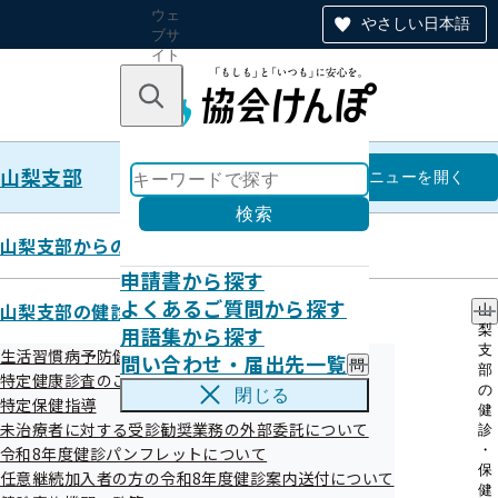
ウェ
やさしい日本語
ブサ
イト
全体
のナ
キーワードで探す
ビ
ゲー
ショ
山梨支部
ン
山梨支部
メニュー
を開く
検索
山梨支部からのお知らせ
申請書から探す
各種申請書の「記入の注意点」・
よくあるご質問から探す
山梨支部の健診・保健指導のご案内
山
用語集から探す
梨
「提出先」について
支
生活習慣病予防健診
問い合わせ・届出先一覧
問
部
特定健康診査のご案内（ご家族）
い
の
閉じる
特定保健指導
合
健
令和07年05月20日
わ
未治療者に対する受診勧奨業務の外部委託について
診
せ
・
令和8年度健診パンフレットについて
・
保
任意継続加入者の方の令和8年度健診案内送付について
届
健