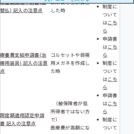
療養費支給申請書(立
医療費を全額負担
メ
メ
制度に
ニ
替払) 記入の注意点
した時
ニ
ュ
ついて
ュ
ー
ー
は
こち
ら
申請書
は
こち
療養費支給申請書(治
コルセットや弱視
ら
療用装具) 記入の注意
用メガネを作成し
制度に
点
た時
ついて
は
こち
ら
申請書
（
被保険者
が低
は
こち
所得者ではない方
ら
限度額適用認定申請
で）
制度に
書 記入の注意点
医療費が高額にな
ついて