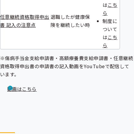
は
こち
ら
任意継続資格取得申出
退職したが健康保
制度に
書 記入の注意点
険を継続したい時
ついて
は
こち
ら
※
傷病手当金
支給申請書・
高額療養費
支給申請書・任意継続
資格取得申出書の申請書の記入動画をYouTubeで配信して
います。
動画はこちら