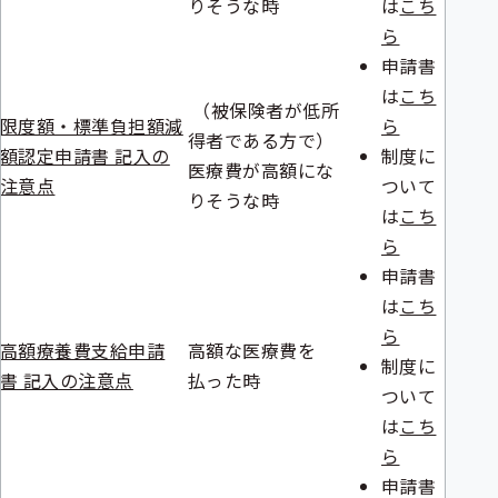
りそうな時
は
こち
ら
申請書
は
こち
（被保険者が低所
限度額・標準負担額減
ら
得者である方で）
額認定申請書 記入の
制度に
医療費が高額にな
注意点
ついて
りそうな時
は
こち
ら
申請書
は
こち
ら
高額療養費支給申請
高額な医療費を
制度に
書 記入の注意点
払った時
ついて
は
こち
ら
申請書