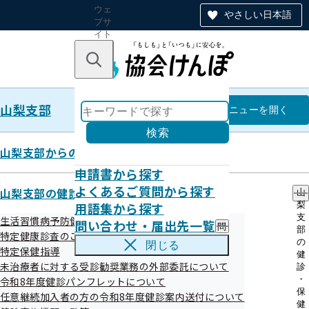
ウェ
やさしい日本語
ブサ
イト
全体
のナ
キーワードで探す
ビ
ゲー
ショ
山梨支部
ン
山梨支部
メニュー
を開く
検索
山梨支部からのお知らせ
申請書から探す
健診実施機関一覧等
よくあるご質問から探す
山梨支部の健診・保健指導のご案内
山
用語集から探す
梨
支
生活習慣病予防健診
問い合わせ・届出先一覧
問
部
特定健康診査のご案内（ご家族）
い
の
閉じる
生活習慣病予防健診実施機関一覧 （ご本人さ
特定保健指導
合
健
ま）
わ
未治療者に対する受診勧奨業務の外部委託について
診
せ
・
令和8年度健診パンフレットについて
・
保
任意継続加入者の方の令和8年度健診案内送付について
届
健