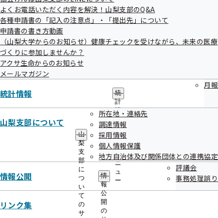
生活習慣病予防健診
よくお電話いただく内容を解決！山梨支部のQ&A
各種申請書の「記入の注意点」・「提出先」について
申請書の書き方動画
特定健康診査のご案内（ご家族）
（山梨大学からのお知らせ）健康チェックを受けながら、未来の医療
づくりに参加しませんか？
アクサ生命からのお知らせ
メールマガジン
特定保健指導
月報
統計情報
統
計
未治療者に対する受診勧奨業務の外部委託に
情
所在地・連絡先
報
山梨支部について
ついて
調達情報
の
採用情報
山
サ
梨
個人情報保護
ブ
支
メ
地方自治体及び関係団体との連携協定
令和8年度健診パンフレットについて
部
ニ
評議会
に
ュ
情報公開
情
事務処理誤り
つ
ー
報
い
任意継続加入者の方の令和8年度健診案内送付
公
て
開
リンク集
について
の
の
サ