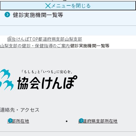
サ
ブ
メニューを
閉じる
ブ
メ
メ
健診実施機関一覧等
ニ
ニ
ュ
ュ
ー
ー
協会けんぽTOP
都道府県支部
山梨支部
山梨支部の健診・保健指導のご案内
健診実施機関一覧等
連絡先・アクセス
本部所在地
都道府県支部所在地