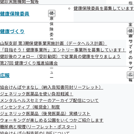
健診実施機関一覧等
出
令和08年度 特定健診実施機関一覧（ご家族さ
指
先
健康保険委員を募集しています
導
ま）
健康保険委員
一
健
の
覧
康
ご
の
保
案
サ
険
健康づくり
内
健
特定保健指導実施機関一覧（ご家族さま）
ブ
委
の
康
メ
員
サ
づ
山梨支部 第3期保健事業実施計画（データヘルス計画）
ニ
の
ブ
く
「目指そう！健康事業所」 エントリー事業所を募集しています！
ュ
サ
メ
り
令和8年度人間ドック健診実施機関一覧
健診後のフォロー（受診勧奨）で従業員の健康を守りましょう
ー
ブ
ニ
の
メ
第27回 健康づくり推進協議会
ュ
サ
ニ
ー
ブ
ュ
広報
メ
広
ー
ニ
報
ュ
の
協会けんぽやまなし（納入告知書同封リーフレット）
ー
サ
ジェネリック医薬品を使い負担軽減！
ブ
メンタルヘルスセミナーのアーカイブ配信について
メ
インセンティブ（報奨金）制度
ニ
山梨支部の健診・保健指導のご案内
ュ
ジェネリック医薬品（後発医薬品）実績リスト
ー
ウォーキングが楽しめる公園をいくつかご紹介します
糖尿病と喫煙(リーフレット・ポスター)
協会けんぽ山梨支部のLINEについて