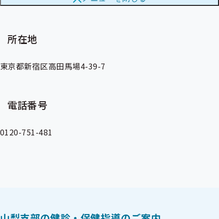
株式会社エム・エイチ・アイ
メ
メ
ニ
ニ
ュ
ュ
ー
ー
所在地
東京都新宿区高田馬場4-39-7
電話番号
0120-751-481
山梨支部の健診・保健指導のご案内