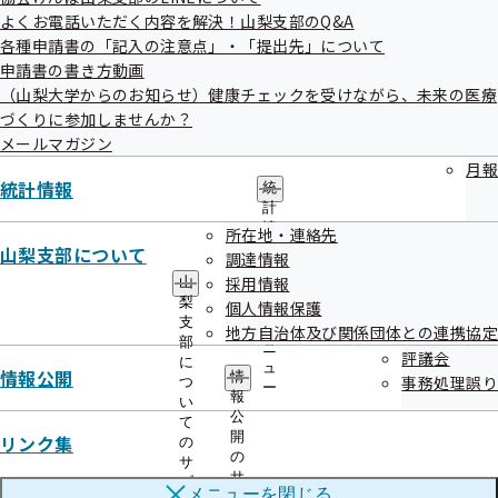
り文書が届いた際は、ご協力いただきますようお願いいたし
よくお電話いただく内容を解決！山梨支部のQ&A
各種申請書の「記入の注意点」・「提出先」について
ます。
申請書の書き方動画
業務委託にあたり、委託先に情報を提供しますが、「委託業
（山梨大学からのお知らせ）健康チェックを受けながら、未来の医療
づくりに参加しませんか？
務の遂行上必要な範囲に限り使用し、他の目的には一切使用
メールマガジン
しない」旨の契約を交わしています。
月報
統計情報
統
計
情
所在地・連絡先
報
山梨支部について
調達情報
の
採用情報
山
サ
梨
個人情報保護
ブ
支
委託業者情報
メ
地方自治体及び関係団体との連携協定
部
ニ
評議会
に
ュ
情報公開
情
事務処理誤り
つ
ー
報
い
公
て
事業者名
開
リンク集
の
の
サ
サ
ブ
メニューを
閉じる
ブ