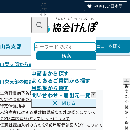
ウェ
やさしい日本語
ブサ
イト
全体
のナ
キーワードで探す
ビ
ゲー
ショ
山梨支部
ン
山梨支部
メニュー
を開く
検索
山梨支部からのお知らせ
申請書から探す
未治療者に対する受診勧奨業務の
よくあるご質問から探す
山梨支部の健診・保健指導のご案内
山
用語集から探す
梨
外部委託について
支
生活習慣病予防健診
問い合わせ・届出先一覧
問
部
特定健康診査のご案内（ご家族）
い
の
閉じる
特定保健指導
合
健
わ
未治療者に対する受診勧奨業務の外部委託について
診
せ
・
令和8年度健診パンフレットについて
・
目次
保
任意継続加入者の方の令和8年度健診案内送付について
届
健