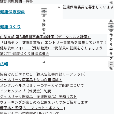
健診実施機関一覧等
出
指
委託業者情報
先
健康保険委員を募集しています
導
健康保険委員
一
健
の
覧
康
ご
の
保
案
サ
険
令和08年04月01日
健康づくり
内
健
ブ
委
の
康
メ
員
サ
づ
山梨支部 第3期保健事業実施計画（データヘルス計画）
全国健康保険協会では、未治療者を確実に医療につなげるこ
ニ
の
ブ
く
「目指そう！健康事業所」 エントリー事業所を募集しています！
ュ
とにより、生活習慣病の重症化を防ぎ、QOLの維持を図るこ
サ
メ
り
健診後のフォロー（受診勧奨）で従業員の健康を守りましょう
ー
ブ
ニ
の
とを目的に受診勧奨を実施しております。
メ
第27回 健康づくり推進協議会
ュ
サ
ニ
ー
ブ
対象となるのは、山梨県内の健診機関で受診された加入者様
ュ
広報
メ
広
ー
ニ
で、健診結果より血圧、血糖値、ＬＤＬコレステロール値並
報
ュ
の
協会けんぽやまなし（納入告知書同封リーフレット）
びに胸部エックス線検査について、要治療と判定され医療機
ー
サ
ジェネリック医薬品を使い負担軽減！
関を受診していない方です。
ブ
メンタルヘルスセミナーのアーカイブ配信について
メ
インセンティブ（報奨金）制度
ニ
山梨支部では、「株式会社エム・エイチ・アイ」に業務委託
ュ
ジェネリック医薬品（後発医薬品）実績リスト
しております。
ー
ウォーキングが楽しめる公園をいくつかご紹介します
糖尿病と喫煙(リーフレット・ポスター)
つきましては、委託業者「株式会社エム・エイチ・アイ」よ
協会けんぽ山梨支部のLINEについて