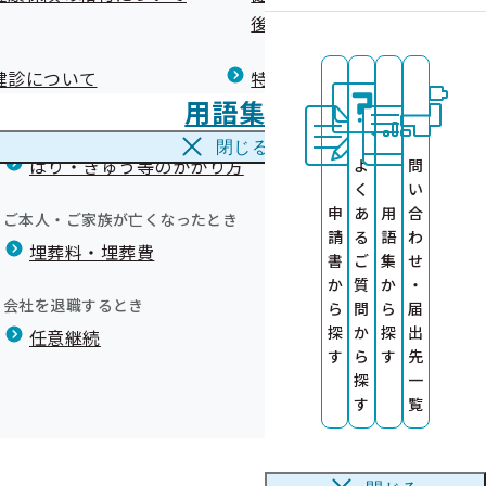
広報）
健康づくりコラム
後の健康保険）について
療養費
閉じる
健診について
特定保健指導について
海外で急な病気にかかり治療を受けたとき
用語集
海外療養費
の外部委託につ
閉じる
はり・きゅう等のかかり方
よ
問
く
い
にかかる業務委
申
あ
用
合
ご本人・ご家族が亡くなったとき
請
る
語
わ
施します！
埋葬料・埋葬費
た。
健康診査情報の
のお知らせ）
書
ご
集
せ
）セミナーを
か
質
か
・
会社を退職するとき
ら
問
ら
届
探
か
探
出
任意継続
す
ら
す
先
探
一
す
覧
関受診のお声が
先について