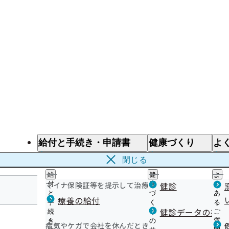
給付と手続き・申請書
健康づくり
よ
給付と手続き
健康づくり
よ
閉じる
給
健
よ
マイナ保険証等を提示して治療を受けるとき
付
康
健診
く
と
づ
あ
療養の給付
手
く
る
山形支部
健診データの提供
続
り
ご
き
の
質
病気やケガで会社を休んだとき