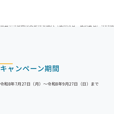
対象者
協会けんぽ山形支部にご加入（
被保険者
・
被扶養者
）の15
キャンペーン期間
令和8年7月27日（月）～令和8年9月27日（日）まで