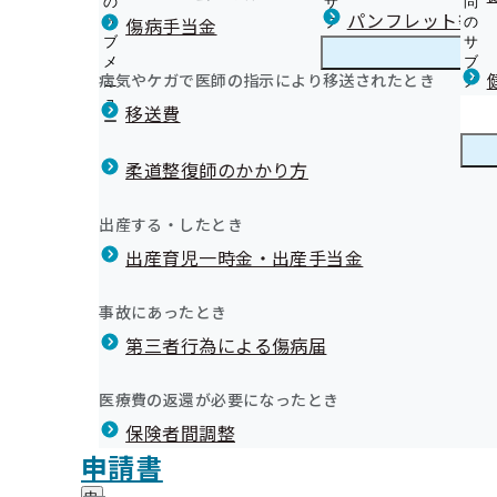
の
サ
問
山形支部からのお知らせ
パンフレット等（
傷病手当金
サ
ブ
の
ブ
メ
サ
【被保険者】生活習慣病予防健診等のご案内
メ
ニ
ブ
病気やケガで医師の指示により移送されたとき
山形支部の健診・保健指導のご案内
ニ
ュ
山
メ
【被扶養者】特定健康診査
くり始めませんか？
ュ
ー
形
ニ
移送費
【被保険者・被扶養者】特定保健指導
ー
支
ュ
健康保険委員にご登録ください！
【被保険者】令和8年度 事業者健診結果データ取得業務
部
ー
健康保険委員
健
新しく健康保険委員になる場合
いて
の
柔道整復師のかかり方
康
健康保険委員に変更がある場合
健
【被保険者】事業者健診結果データ提供のお願い
保
やまがた健康企業宣言
診
【被保険者】令和8年度生活習慣病予防健診の受診勧奨
険
健康づくり
健
健康づくり推進協議会について
出産する・したとき
・
委
託について
康
【健康経営に取り組む事業所さまへ】訪問サポートを実
保
員
出産育児一時金・出産手当金
づ
ンス直営店で優待価格にてご利用いただけるようになりまし
オンライン資格確認等システムによる保険者からの特定
納入告知書同封リーフレット（協会けんぽ山形支部から
健
【アーカイブ配信中】令和７年度 健康経営（糖尿病予防
の
く
広報
広
提供にかかる不同意申請について
マイナ保険証への移行にあたって
指
さい。詳しくは下記でご確認ください。
サ
開催しました
り
報
導
健診実施機関一覧等
広報誌
ブ
事故にあったとき
の
健康経営®に取り組む事業所さまをご紹介します！
の
の
データで見る！協会けんぽ山形支部
メ
広報ツール（ポスター等）
サ
スポーツクラブで健康づくり始めませんか？
サ
統計情報
第三者行為による傷病届
ご
統
ニ
ブ
山形支部LINE公式アカウントをはじめました！
ブ
案
健診の３つの「もったいない」をなくそう！
計
ュ
メ
メ
プレスリリース
内
情
お役立ち情報！医療費の上手な節約術
ー
所在地・連絡先
ニ
医療費の返還が必要になったとき
ニ
の
健康保険料率に反映！インセンティブ制度について
報
山形支部について
山
元気でいぐべ！健康コラム
調達情報
ュ
ュ
サ
の
健康保険継続給付制度
保険者間調整
形
ー
【管理栄養士監修】健康！おすすめ減塩レシピ
採用情報
ー
ブ
サ
支
ジェネリック医薬品
評議会
申請書
健診は受けた後が重要です！～治療が必要な方へ医療機
個人情報保護
メ
ブ
部
情報公開
情
ご注意ください！健康保険に関する各種申請書等の提出
事務処理誤り
ニ
メ
けをお願いいたします～
地方自治体及び関係団体との連携協定
に
報