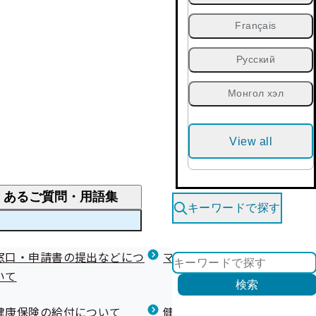
Français
Русский
Монгол хэл
View all
くあるご質問・用語集
キーワードで探す
くあるご質問
窓口・申請書の提出などにつ
医療費が高額になりそう・なったとき
健診を受けた後の健康づくり
マイナ保険証等関連について
いて
限度額適用認定・高額療養費・高額介護合算
検索
について
健康宣言（コラボヘルス）
健康保険の給付について
健康保険任意継続制度（退職
医療費の全額を負担したとき