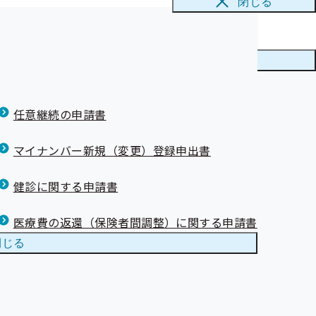
閉じる
時期変更につい
メニューを
閉じる
ん』の紹介
任意継続の申請書
マイナンバー新規（変更）登録申出書
健診に関する申請書
医療費の返還（保険者間調整）に関する申請書
閉じる