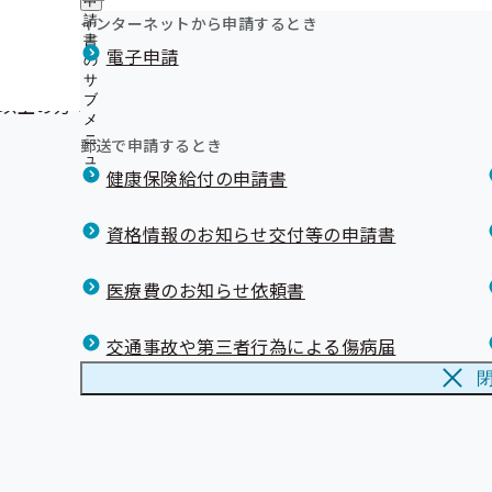
申
事業所記号の変換について
ュ
ニ
山形支部 第3期保健事業実施計画（データヘルス計画）
つ
公
インターネットから申請するとき
請
ー
ュ
（マイナ保険証をお持ちでない方へ）資格確認書の発送
い
メンタルヘルスについて
開
リンク集
書
ー
電子申請
て
て
の
の
LINE配信内容
の
メールマガジン
サ
サ
サ
ブ
ブ
歳以上の方で、ルネサンスに初めてご入会される方
マスコットキャラクター『ちぇりこちゃん』『らふらく
ブ
メ
メ
メ
ニ
ニ
郵送で申請するとき
ニ
ュ
ュ
ュ
健康保険給付の申請書
ー
ー
ー
資格情報のお知らせ交付等の申請書
医療費のお知らせ依頼書
交通事故や第三者行為による傷病届