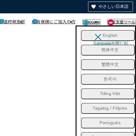
やさしい日本語
都道府県支部
船員保険にご加入の方
Language
閲覧支援ツール
English
Languageを閉じる
简体中文
繁體中文
한국어
Tiếng Việt
Tagalog / Filipino
Português