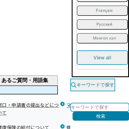
Français
Русский
Монгол хэл
View all
くあるご質問・用語集
キーワードで探す
くあるご質問
窓口・申請書の提出などにつ
医療費が高額になりそう・なったとき
健診を受けた後の健康づくり
マイナ保険証等関連について
いて
限度額適用認定・高額療養費・高額介護合算
検索
について
健康宣言（コラボヘルス）
健康保険の給付について
健康保険任意継続制度（退職
医療費の全額を負担したとき