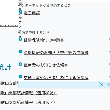
申
ニ
に
公
況（令和4年度）
インターネットから申請するとき
請
ュ
つ
開
リンク集
書
ー
電子申請
い
の
の
況（令和3年度）
て
サ
サ
の
メ
ブ
ブ
況（令和2年度）
サ
メ
メ
ブ
ニ
ニ
郵送で申請するとき
メ
ュ
ュ
ニ
健康保険給付の申請書
ー
ー
ュ
ー
資格情報のお知らせ交付等の申請書
統計
医療費のお知らせ依頼書
交通事故や第三者行為による傷病届
和歌山支部統計情報（適用状況）
和歌山支部統計情報（適用状況）
和歌山支部統計情報（適用状況）