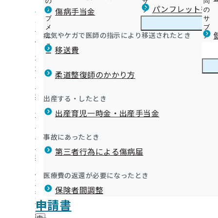
の
サ
問
和歌山支部からのお知らせ
パンフレット等（
傷病手当金
サ
ブ
の
ブ
メ
サ
生活習慣病予防健診（被保険者）とは
メ
ニ
ブ
病気やケガで医師の指示により移送されたとき
和歌山支部の健診・保健指導のご案内
ニ
ュ
和
メ
人間ドック健診（被保険者）のご案内
報
ュ
ー
歌
ニ
移送費
【事業主の皆様へ】 事業者健診（定期健診）の結果デー
ー
山
ュ
健康保険委員にご登録ください
さい
支
ー
健康保険委員
健
健康保険委員様のサポートをいたします
事業者健診結果データ提供依頼業務に関する委託事業者に
部
ける加入者数・事業所数・平均標準報酬月額などの統計情報を
柔道整復師のかかり方
康
健康保険委員関係届出用紙
の
【事業主様・ご担当者様へ】健診後のフォローが健康を守
保
「わかやま健康づくりチャレンジ運動」について
健
員への受診勧奨～
険
健康づくり
健
和歌山支部のデータヘルス計画
出産する・したとき
診
委
特定健康診査（被扶養者）とは
康
【9/18(金)】健康経営セミナー開催！
・
員
出産育児一時金・出産手当金
づ
協会けんぽ主催 会場健診のご案内
協会けんぽわかやま通信（納入告知書同封リーフレット）
保
の
く
広報
広
特定健診と市町村のがん検診を同時に受けられます（集団
インセンティブ制度について
健
サ
り
報
指
「特定健診プレミアム」のご案内
ジェネリック医薬品について
ブ
事故にあったとき
の
の
導
メ
健診結果の見方
任意継続保険料の証明について
サ
サ
統計情報
第三者行為による傷病届
の
部概況
ニ
ブ
特定保健指導業務の外部委託について
和歌山支部LINE公式アカウントについて
ブ
ご
ュ
メ
特定保健指導継続的支援業務の外部委託について
メ
令和６年度事業所アンケートの結果について
案
ー
所在地・連絡先
ニ
医療費の返還が必要になったとき
ニ
内
新規「生活習慣病予防健診等実施機関」の募集について
【広報コラム】楽しく続ける運動習慣
和歌山支部について
和
調達情報
ュ
ュ
の
健診実施機関一覧等
健康コラム
保険者間調整
況（令和6年度）
歌
ー
採用情報
ー
サ
山
メールマガジン
評議会
申請書
個人情報保護
ブ
支
情報公開
況（令和5年度）
情
事務処理誤り
メ
地方自治体及び関係団体との連携協定
部
報