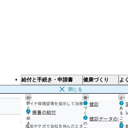
給付と手続き・申請書
健康づくり
よ
給付と手続き
健康づくり
よ
閉じる
給
健
よ
マイナ保険証等を提示して治療を受けるとき
付
康
健診
く
と
づ
あ
療養の給付
手
く
る
和歌山支部
健診データの提供
続
り
ご
き
の
質
病気やケガで会社を休んだとき