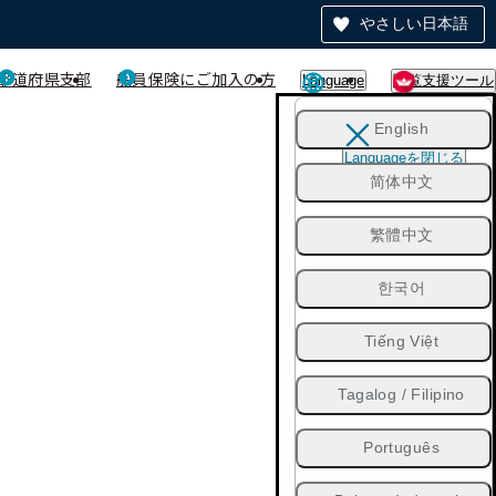
やさしい日本語
都道府県支部
船員保険にご加入の方
Language
閲覧支援ツール
English
Languageを閉じる
简体中文
繁體中文
한국어
Tiếng Việt
Tagalog / Filipino
Português