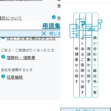
広報）
健康づくりコラム
後の健康保険）について
療養費
閉じる
健診について
特定保健指導について
海外で急な病気にかかり治療を受けたとき
用語集
海外療養費
タをご提供くだ
閉じる
ついて
掲載しています。
はり・きゅう等のかかり方
よ
問
ります ～従業
く
い
申
あ
用
合
ご本人・ご家族が亡くなったとき
請
る
語
わ
埋葬料・埋葬費
書
ご
集
せ
健診）
か
質
か
・
会社を退職するとき
ら
問
ら
届
探
か
探
出
任意継続
す
ら
す
先
探
一
す
覧