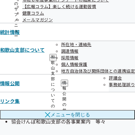
ニ
の
フォーム」より登録をお願いします。
【広報コラム】楽しく続ける運動習慣
ュ
サ
健康コラム
ー
ブ
メールマガジン
メ
ニ
統計情報
ュ
登録できる方
ー
所在地・連絡先
パソコン・スマートフォンのEメールアドレスをお持ちの方
和歌山支部について
調達情報
であれば、どなたでもご利用できます。
採用情報
和
（携帯電話からの登録はできません）
歌
個人情報保護
山
地方自治体及び関係団体との連携協定
支
評議会
部
メールの内容
情報公開
情
事務処理誤り
に
健康保険制度の解説
報
つ
公
い
法律改正などの最新情報
開
リンク集
て
各種申請お手続きの際の留意点やQ&A
の
の
サ
サ
健康づくりのためのお役立ち情報
メニューを
閉じる
ブ
ブ
協会けんぽ和歌山支部の各事業案内 等々
メ
メ
ニ
ニ
ュ
ュ