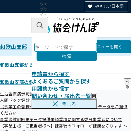
ウェ
やさしい日本語
ブサ
イト
全体
のナ
キーワードで探す
ビ
ゲー
ショ
和歌山支部
ン
和歌山支部
メニュー
を開く
検索
和歌山支部からのお知らせ
申請書から探す
メールマガジン
よくあるご質問から探す
和歌山支部の健診・保健指導のご案内
和
用語集から探す
歌
山
生活習慣病予防健診（被保険者）とは
問い合わせ・届出先一覧
問
支
人間ドック健診（被保険者）のご案内
い
部
閉じる
【事業主の皆様へ】 事業者健診（定期健診）の結果データをご提供
合
の
わ
目次
ください
健
せ
診
事業者健診結果データ提供依頼業務に関する委託事業者について
・
・
【事業主様・ご担当者様へ】健診後のフォローが健康を守ります ～
和歌山支部メルマガ配信 「けんわかメール」
届
保