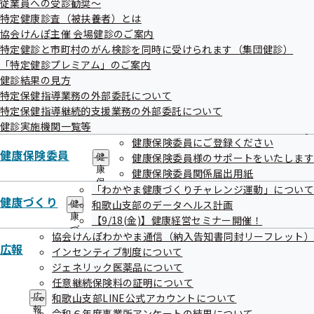
従業員への受診勧奨～
出
健
特定健康診査（被扶養者）とは
先
メールマガジン登録方法
指
一
協会けんぽ主催 会場健診のご案内
導
覧
バックナンバー
の
特定健診と市町村のがん検診を同時に受けられます（集団健診）
の
ご
「特定健診プレミアム」のご案内
サ
案
健診結果の見方
ブ
内
メ
特定保健指導業務の外部委託について
の
ニ
サ
特定保健指導継続的支援業務の外部委託について
ュ
ブ
健診実施機関一覧等
ー
メ
健康保険委員にご登録ください
ニ
和歌山支部メルマガ配信 「けんわかメー
健康保険委員
健康保険委員様のサポートをいたします
健
ュ
ル」
康
健康保険委員関係届出用紙
ー
保
「わかやま健康づくりチャレンジ運動」について
険
健康づくり
和歌山支部のデータヘルス計画
健
委
協会けんぽ和歌山支部では、健康保険制度や健康づくりに関
康
【9/18(金)】健康経営セミナー開催！
員
づ
する情報等をメールマガジンでいち早くお届けしています。
の
協会けんぽわかやま通信（納入告知書同封リーフレット）
く
サ
広報
協会けんぽ和歌山支部ご加入の方はもちろん、そうでない方
インセンティブ制度について
り
ブ
ジェネリック医薬品について
の
にもお役立ちの情報となっていますので、ぜひご登録くださ
メ
サ
任意継続保険料の証明について
ニ
い！
ブ
ュ
和歌山支部LINE公式アカウントについて
広
メ
ご希望の方は募集要項等をご確認いただき、下記「登録
ー
報
令和６年度事業所アンケートの結果について