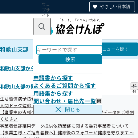
ウェ
やさしい日本語
ブサ
イト
全体
のナ
キーワードで探す
ビ
ゲー
ショ
和歌山支部
ン
和歌山支部
メニュー
を開く
検索
和歌山支部からのお知らせ
申請書から探す
和歌山支部LINE公式アカウント
よくあるご質問から探す
和歌山支部の健診・保健指導のご案内
和
用語集から探す
歌
について
山
生活習慣病予防健診（被保険者）とは
問い合わせ・届出先一覧
問
支
人間ドック健診（被保険者）のご案内
い
部
閉じる
【事業主の皆様へ】 事業者健診（定期健診）の結果データをご提供
合
の
令和06年10月28日
わ
ください
健
せ
診
事業者健診結果データ提供依頼業務に関する委託事業者について
・
・
【事業主様・ご担当者様へ】健診後のフォローが健康を守ります ～
届
保