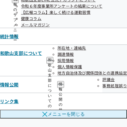
シー
メ
ー
報
令和６年度事業所アンケートの結果について
ニ
の
【広報コラム】楽しく続ける運動習慣
ュ
サ
健康コラム
ー
ブ
メールマガジン
メ
ニ
統計情報
ュ
ー
友だち追加方法（いずれかの方法で友だち
所在地・連絡先
和歌山支部について
調達情報
追加してください）
採用情報
和
歌
個人情報保護
山
地方自治体及び関係団体との連携協定
支
評議会
１．アカウント名を検索
部
情報公開
情
事務処理誤り
に
報
つ
公
い
LINEアプリ内「ホーム」＞「検索」から、『協会けんぽ和
開
リンク集
て
歌山』と入力して検索し、「追加」ボタンを押してくださ
の
の
サ
サ
い。
メニューを
閉じる
ブ
ブ
メ
メ
ニ
ニ