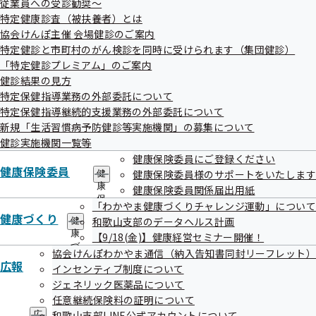
従業員への受診勧奨～
出
健
特定健康診査（被扶養者）とは
先
指
一
協会けんぽ主催 会場健診のご案内
導
覧
の
特定健診と市町村のがん検診を同時に受けられます（集団健診）
の
協会けんぽ和歌山支部のLINE公式アカウン
ご
「特定健診プレミアム」のご案内
サ
案
トについて
健診結果の見方
ブ
内
メ
特定保健指導業務の外部委託について
の
ニ
サ
特定保健指導継続的支援業務の外部委託について
ュ
協会けんぽ和歌山支部では、加入者の皆様にもっと身近に、
ブ
新規「生活習慣病予防健診等実施機関」の募集について
ー
メ
もっと分かりやすく情報をお届けしたいという思いから、
健診実施機関一覧等
ニ
健康保険委員にご登録ください
LINE公式アカウントを11月から始めました！
ュ
健康保険委員
健康保険委員様のサポートをいたします
ー
健
健康情報をはじめとした、加入者の皆様に役立つ情報を月２
康
健康保険委員関係届出用紙
回程度配信していきます。
保
「わかやま健康づくりチャレンジ運動」について
険
健康づくり
ご利用にあたっては、下記のいずれかの方法により友だち追
和歌山支部のデータヘルス計画
健
委
康
加をお願いいたします。
【9/18(金)】健康経営セミナー開催！
員
づ
の
協会けんぽわかやま通信（納入告知書同封リーフレット）
く
サ
広報
LINEアカウント名：協会けんぽ和歌山
インセンティブ制度について
り
ブ
ジェネリック医薬品について
の
メ
サ
任意継続保険料の証明について
全国健康保険協会和歌山支部LINEアカウント運用ポリ
ニ
ブ
ュ
和歌山支部LINE公式アカウントについて
広