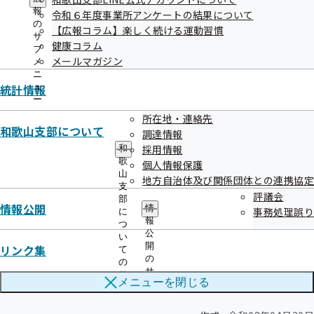
メ
ー
報
令和６年度事業所アンケートの結果について
ニ
の
【広報コラム】楽しく続ける運動習慣
ュ
サ
健康コラム
ー
ブ
メールマガジン
メ
ニ
統計情報
ュ
ー
所在地・連絡先
和歌山支部について
調達情報
採用情報
和
歌
個人情報保護
山
地方自治体及び関係団体との連携協定
支
評議会
部
情報公開
情
事務処理誤り
に
報
つ
実施機関一覧
公
い
開
リンク集
て
の
の
実施機関一覧はこちら
サ
サ
メニューを
閉じる
ブ
ブ
メ
メ
ニ
ニ