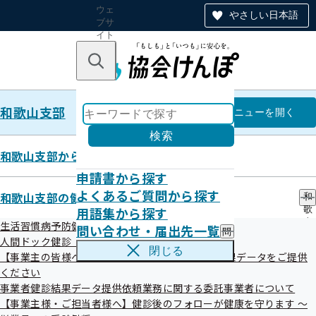
ウェ
やさしい日本語
ブサ
イト
全体
のナ
キーワードで探す
ビ
ゲー
ショ
和歌山支部
ン
和歌山支部
メニュー
を開く
検索
和歌山支部からのお知らせ
申請書から探す
「特定健診プレミアム」のご案内
よくあるご質問から探す
和歌山支部の健診・保健指導のご案内
和
用語集から探す
歌
山
生活習慣病予防健診（被保険者）とは
和歌山県内の一部の健診機関(県内15機関)では、特定健診
問い合わせ・届出先一覧
問
支
人間ドック健診（被保険者）のご案内
(ノーマル)より検査項目がさらに充実した「特定健診プレミ
い
部
閉じる
【事業主の皆様へ】 事業者健診（定期健診）の結果データをご提供
合
の
アム」を選択することができます。
わ
ください
健
ご好評につき、令和8年度も実施します。
せ
診
事業者健診結果データ提供依頼業務に関する委託事業者について
・
・
【事業主様・ご担当者様へ】健診後のフォローが健康を守ります ～
届
保