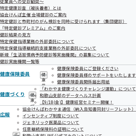
従業員への受診勧奨～
出
健
特定健康診査（被扶養者）とは
先
指
一
協会けんぽ主催 会場健診のご案内
導
覧
の
特定健診と市町村のがん検診を同時に受けられます（集団健診）
の
ご
「特定健診プレミアム」のご案内
サ
案
健診結果の見方
ブ
内
メ
特定保健指導業務の外部委託について
の
ニ
サ
特定保健指導継続的支援業務の外部委託について
ュ
ブ
新規「生活習慣病予防健診等実施機関」の募集について
ー
メ
健診実施機関一覧等
ニ
健康保険委員にご登録ください
ュ
健康保険委員
健康保険委員様のサポートをいたします
ー
健
康
健康保険委員関係届出用紙
保
「わかやま健康づくりチャレンジ運動」について
険
健康づくり
和歌山支部のデータヘルス計画
健
委
康
【9/18(金)】健康経営セミナー開催！
員
づ
の
協会けんぽわかやま通信（納入告知書同封リーフレット）
く
サ
広報
インセンティブ制度について
り
ブ
ジェネリック医薬品について
の
メ
サ
任意継続保険料の証明について
ニ
ブ
ュ
和歌山支部LINE公式アカウントについて
広