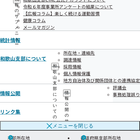
アーカイブ
メ
ー
報
令和６年度事業所アンケートの結果について
ニ
の
【広報コラム】楽しく続ける運動習慣
ュ
サ
健康コラム
ー
令和07年度
ブ
メールマガジン
メ
ニ
統計情報
ュ
ー
所在地・連絡先
和歌山支部について
調達情報
協会けんぽTOP
都道府県支部
和歌山支部
情報公開
事務処理誤り
採用情報
和
歌
個人情報保護
山
地方自治体及び関係団体との連携協定
支
評議会
部
情報公開
情
事務処理誤り
に
報
つ
公
い
開
リンク集
て
の
の
サ
サ
連絡先・アクセス
メニューを
閉じる
ブ
ブ
メ
メ
本部所在地
都道府県支部所在地
ニ
ニ