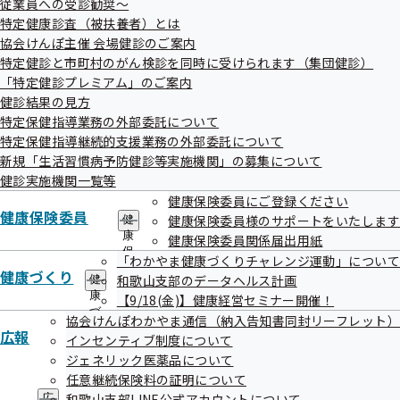
従業員への受診勧奨～
出
健
掲載日
事案名
特定健康診査（被扶養者）とは
先
指
一
協会けんぽ主催 会場健診のご案内
令和08年02月
導
傷病手当金の支給決定誤り
覧
の
特定健診と市町村のがん検診を同時に受けられます（集団健診）
27日
の
ご
「特定健診プレミアム」のご案内
サ
令和08年02月
健診機関による特定健診結果の報告誤り
案
健診結果の見方
ブ
内
27日
について
メ
特定保健指導業務の外部委託について
の
ニ
令和08年01月
特定保健指導委託事業者によるメールで
サ
特定保健指導継続的支援業務の外部委託について
ュ
ブ
新規「生活習慣病予防健診等実施機関」の募集について
30日
の個人情報の流出について
ー
メ
健診実施機関一覧等
令和07年12月
ニ
健診結果の誤送付
健康保険委員にご登録ください
ュ
25日
健康保険委員
健康保険委員様のサポートをいたします
ー
健
令和07年10月
「事業所宛保健指導案内」に同封する
康
健康保険委員関係届出用紙
保
31日
「わかやま健康づくりチャレンジ運動」について
「個人宛保健指導案内」の封入誤り
険
健康づくり
和歌山支部のデータヘルス計画
健
委
康
【9/18(金)】健康経営セミナー開催！
員
づ
の
協会けんぽわかやま通信（納入告知書同封リーフレット）
く
サ
広報
インセンティブ制度について
り
ブ
ジェネリック医薬品について
の
メ
サ
任意継続保険料の証明について
ニ
ブ
ュ
和歌山支部LINE公式アカウントについて
広