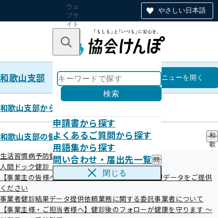
ウェ
やさしい日本語
ブサ
イト
全体
のナ
キーワードで探す
ビ
ゲー
ショ
和歌山支部
ン
和歌山支部
メニュー
を開く
検索
和歌山支部からのお知らせ
申請書から探す
事務処理誤り
よくあるご質問から探す
和歌山支部の健診・保健指導のご案内
和
用語集から探す
歌
山
生活習慣病予防健診（被保険者）とは
問い合わせ・届出先一覧
問
支
人間ドック健診（被保険者）のご案内
い
部
閉じる
【事業主の皆様へ】 事業者健診（定期健診）の結果データをご提供
合
の
わ
ください
健
せ
診
事業者健診結果データ提供依頼業務に関する委託事業者について
最新5件
・
・
【事業主様・ご担当者様へ】健診後のフォローが健康を守ります ～
届
保