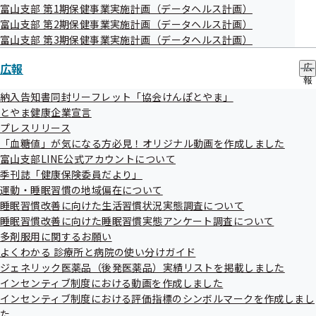
富山支部 第1期保健事業実施計画（データヘルス計画）
富山支部 第2期保健事業実施計画（データヘルス計画）
富山支部 第3期保健事業実施計画（データヘルス計画）
過去のお知らせ一覧
広報
広
報
令和08年07月
の
納入告知書同封リーフレット「協会けんぽとやま」
サ
とやま健康企業宣言
令和08年06月
ブ
プレスリリース
メ
「血糖値」が気になる方必見！オリジナル動画を作成しました
令和08年05月
ニ
ュ
富山支部LINE公式アカウントについて
ー
令和08年04月
季刊誌「健康保険委員だより」
運動・睡眠習慣の地域偏在について
令和08年03月
睡眠習慣改善に向けた生活習慣状況実態調査について
睡眠習慣改善に向けた睡眠習慣実態アンケート調査について
令和08年02月
多剤服用に関するお願い
よくわかる 診療所と病院の使い分けガイド
令和08年01月
ジェネリック医薬品（後発医薬品）実績リストを掲載しました
令和07年12月
インセンティブ制度における動画を作成しました
インセンティブ制度における評価指標のシンボルマークを作成しまし
令和07年11月
た