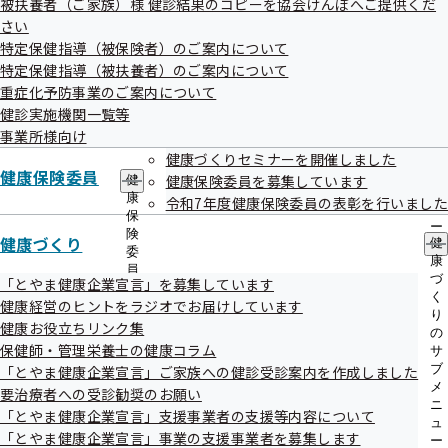
被扶養者（ご家族）様 健診結果のコピーを協会けんぽへご提供くだ
出
指
さい
先
導
令和07年05月31日
一
特定保健指導（被保険者）のご案内について
の
覧
ご
事務処理誤りを掲載しました
特定保健指導（被扶養者）のご案内について
の
案
重症化予防事業のご案内について
サ
内
令和07年05月16日
健診実施機関一覧等
ブ
の
メ
事業所様向け
サ
入居ビルの停電に伴うFAXの不通について
ニ
ブ
健康づくりセミナーを開催しました
ュ
健康保険委員
メ
重要
健康保険委員を募集しています
健
ー
ニ
康
令和7年度健康保険委員の表彰を行いました
ュ
令和07年05月14日
保
ー
険
健康づくり
健
令和7年4月「とやま健康企業宣言」銀（Step1）の認定をし
委
康
員
ました
づ
「とやま健康企業宣言」を募集しています
の
く
健康経営のヒントをラジオでお届けしています
サ
り
令和07年05月01日
ブ
健康お役立ちリンク集
の
メ
保健師・管理栄養士の健康コラム
協会けんぽ等を装った不審なメール・電話にご注意ください
サ
ニ
ブ
「とやま健康企業宣言」ご家族への健診受診案内を作成しました
ュ
メ
要治療者への受診勧奨のお願い
ー
ニ
「とやま健康企業宣言」支援事業者の支援等内容について
ュ
「とやま健康企業宣言」事業の支援事業者を募集します
ー