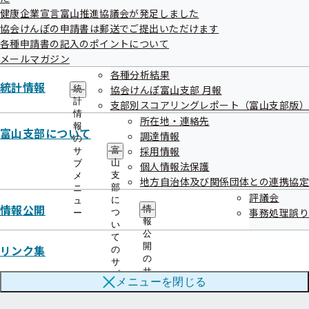
健康企業宣言富山推進協議会が発足しました
令和07年10月
協会けんぽの申請書は郵送でご提出いただけます
各種申請書の記入のポイントについて
令和07年09月
メールマガジン
令和07年07月
各種分析結果
統計情報
協会けんぽ富山支部 月報
統
令和07年06月
計
支部別スコアリングレポート（富山支部版）
情
所在地・連絡先
報
令和07年05月
富山支部について
調達情報
の
採用情報
富
サ
令和07年04月
山
ブ
個人情報法保護
支
メ
地方自治体及び関係団体との連携協定
部
ニ
評議会
に
ュ
情報公開
情
事務処理誤り
つ
ー
報
い
公
て
協会けんぽTOP
都道府県支部
富山支部
富山支部からのお知らせ
開
リンク集
の
令和07年05月
の
サ
サ
ブ
メニューを
閉じる
ブ
メ
メ
ニ
ニ