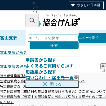
ウェ
やさしい日本語
ブサ
イト
全体
のナ
キーワードで探す
ビ
ゲー
ショ
富山支部
ン
富山支部
メニュー
を開く
検索
富山支部からのお知らせ
申請書から探す
令和07年05月
よくあるご質問から探す
富山支部の健診・保健指導のご案内
富
用語集から探す
山
支
特定保健指導体験レポート
問い合わせ・届出先一覧
問
部
生活習慣病予防健診等（被保険者の方の健診）について
い
の
閉じる
特定健康診査（被扶養者の方の健診）について
合
健
わ
特定健康診査（市町村の集団健診で受診する場合）のご案内について
診
せ
・
特定健康診査（希望する健診機関に出向いて受診する場合）のご案内
お知らせ
・
保
について
届
健