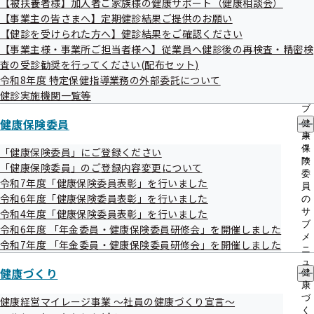
【被扶養者様】加入者ご家族様の健康サポート（健康相談会）
出
指
自の取組みを実施された3社について、10月12日、鳥取県庁
【事業主の皆さまへ】定期健診結果ご提供のお願い
先
導
一
【健診を受けられた方へ】健診結果をご確認ください
の
において知事表彰を行いました。
覧
ご
【事業主様・事業所ご担当者様へ】従業員へ健診後の再検査・精密検
の
案
査の受診勧奨を行ってください(配布セット)
サ
内
令和8年度 特定保健指導業務の外部委託について
ブ
の
メ
健診実施機関一覧等
サ
ニ
ブ
ュ
健康保険委員
メ
健
ー
ニ
康
知事表彰の様子
ュ
保
「健康保険委員」にご登録ください
ー
険
「健康保険委員」のご登録内容変更について
委
令和7年度「健康保険委員表彰」を行いました
員
令和6年度「健康保険委員表彰」を行いました
の
サ
令和4年度「健康保険委員表彰」を行いました
ブ
令和6年度 「年金委員・健康保険委員研修会」を開催しました
メ
令和7年度 「年金委員・健康保険委員研修会」を開催しました
ニ
ュ
健康づくり
健
ー
康
づ
健康経営マイレージ事業 ～社員の健康づくり宣言～
く