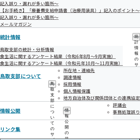
記入誤り・漏れが多い箇所～
【お手続き】「療養費支給申請書（治療用装具）」記入のポイント～
記入誤り・漏れが多い箇所～
メールマガジン
統計情報
統
計
情
鳥取支部の統計・分析情報
報
食生活に関するアンケート結果（令和6年8月～9月実施）
の
食生活に関するアンケート結果（令和元年10月～11月実施）
サ
所在地・連絡先
ブ
鳥取支部について
メ
調達情報
ニ
採用情報
鳥
ュ
取
個人情報保護
ー
支
地方自治体及び関係団体との連携協定
部
評議会
に
情報公開
情
事務処理誤り
つ
報
い
公
て
開
リンク集
の
の
サ
サ
ブ