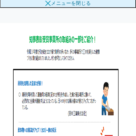
受賞事業所の取組み紹介
メニューを
閉じる
ブ
メ
メ
ニ
ニ
ュ
ュ
ー
ー