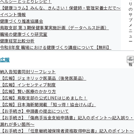
ヘルシーとっとりレシピ！
り
【健康コラム】みんな、きんさい！保健師・管理栄養士だで～
の
イベント情報
サ
ブ
健康づくり推進協議会
メ
鳥取支部 第３期保健事業実施計画（データヘルス計画）
ニ
職場の健康づくり研究室
ュ
健康経営比較分析
ー
令和8年度 職場における健康づくり講座について【無料】
広報
広
報
の
納入告知書同封リーフレット
サ
【広報】ジェネリック医薬品（後発医薬品）
ブ
【広報】インセンティブ制度
メ
【広報】賢い医療のかかり方
ニ
ュ
【広報】鳥取支部の公式LINEはじめました！
ー
【広報】日本海新聞掲載 「知っ得！協会けんぽ」
【お手続き】申請書の提出について
【お手続き】「傷病手当金支給申請書」記入のポイント～記入誤り・
漏れが多い箇所～
【お手続き】「任意継続被保険者資格取得申出書」記入のポイント～