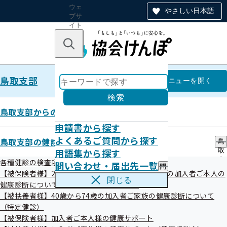
ウェ
やさしい日本語
ブサ
イト
全体
のナ
キーワードで探す
ビ
ゲー
ショ
鳥取支部
ン
鳥取支部
メニュー
を開く
検索
鳥取支部からのお知らせ
申請書から探す
令和4年度「知事表彰」が行われ
よくあるご質問から探す
鳥取支部の健診・保健指導のご案内
鳥
用語集から探す
取
ました
支
各種健診の検査項目の比較
問い合わせ・届出先一覧
問
部
【被保険者様】20歳、25歳、30歳、35歳から74歳の加入者ご本人の
い
の
閉じる
健康診断について（生活習慣病予防健診）
合
健
令和04年10月31日
わ
【被扶養者様】40歳から74歳の加入者ご家族の健康診断について
診
せ
・
（特定健診）
鳥取県は、「社員の健康づくり宣言」をして“健康経営マイ
・
保
【被保険者様】加入者ご本人様の健康サポート
届
健
レージ事業”に参加された事業所のうち、特に優れた会社独