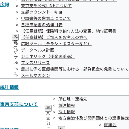
広報
東京支部公式LINEについて
支部ツウシントーキョー
申請書等の留意点について
各種申請書の処理目安
【任意継続】保険料の納付方法の変更、納付証明書
【任意継続】ご加入をお考えの方へ
広
報
広報ツール（チラシ・ポスターなど）
健康優良企業認定制度とは、従業員の健康を配慮した経営及
の
データヘルス計画
び健康づくりの取組みを促進するとともに、健康企業宣言を
サ
ジェネリック（後発医薬品）
ブ
行い取組む企業等を支援し、健康優良企業「銀の認定」「金
プレスリリース
メ
の認定」として認定するものです。
ニ
震災に係る医療機関等における一部負担金の免除について
ュ
メールマガジン
ー
健康企業宣言は、全国健康保険協会の登録商標です。
統計情報
所在地・連絡先
東京支部について
調達情報
東
採用情報
京
地方自治体及び関係団体との連携協定
支
部
評議会
に