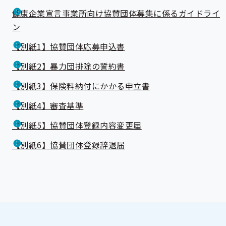
健康企業宣言事業所向け協賛団体募集に係るガイドライ
ン
【別紙1】協賛団体応募申込書
【別紙2】暴力団排除の誓約書
【別紙3】保険料納付にかかる申立書
【別紙4】審査基準
【別紙5】協賛団体登録内容変更届
【別紙6】協賛団体登録辞退届