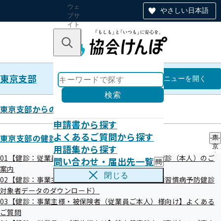
ウェ
やさしい日本語
ブサ
イト
全体
のナ
キーワードで探す
ビ
ゲー
ショ
東京支部
ン
東京支部
メニュー
を開く
検索
東京支部からのお知らせ
申請書から探す
4.健康優良企業認定について
よくあるご質問から探す
東京支部の健診・保健指導のご案内
東
用語集から探す
京
支
01【健診：従業員ご本人様向け】生活習慣病予防健診（本人）のご
問い合わせ・届出先一覧
問
部
案内
い
の
閉じる
02【健診：事業主様向け】情報提供サービス（生活習慣病予防健診
合
健
わ
目次
対象者データのダウンロード）
診
せ
・
03【健診：事業主様・被保険者（従業員ご本人）様向け】よくある
・
保
ご質問
「健康優良企業」とは？
届
健