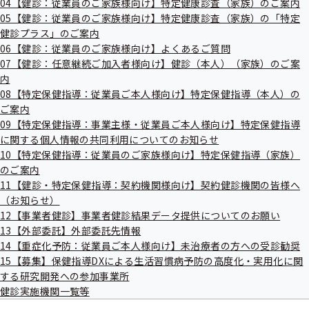
04【健診：従業員のご家族様向け】特定健康診査（家族）のご案内
出
指
05【健診：従業員のご家族様向け】特定健康診査（家族）の「特定
先
認定までの流れ
導
一
健診プラス」のご案内
の
覧
宣言企業一覧
ご
06【健診：従業員のご家族様向け】よくあるご質問
の
案
07【健診：任意継続ご加入者様向け】健診（本人）（家族）のご案
サ
内
各種変更について
内
ブ
の
メ
08【特定保健指導：従業員ご本人様向け】特定保健指導（本人）の
サ
【募集】健康企業宣言事業所向け協賛団体
ニ
ブ
ご案内
ュ
メ
09【特定保健指導：事業主様・従業員ご本人様向け】特定保健指導
ー
ニ
に関する個人情報の共同利用についてのお知らせ
ュ
健康経営に取組む事業所へのサポート
10【特定保健指導：従業員のご家族様向け】特定保健指導（家族）
ー
のご案内
11【健診・特定保健指導：契約機関様向け】契約健診機関の皆様へ
よくあるご質問
（お知らせ）
令和08年08月06日
12【事業者健診】事業者健診結果データ提供についてのお願い
13【外部委託】外部委託先情報
【健康優良企業認定制度に取組んでいる皆様へ】
14【重症化予防：従業員ご本人様向け】未治療者の方への受診勧奨
15【募集】保健指導DXによる生活習慣病予防の高度化・実用化に関
令和8年4月より「健康企業宣言STEP1実施結果レポート」
する研究開発への参加事業所
が変わります。変更の詳細は下記からご確認ください。
健診実施機関一覧等