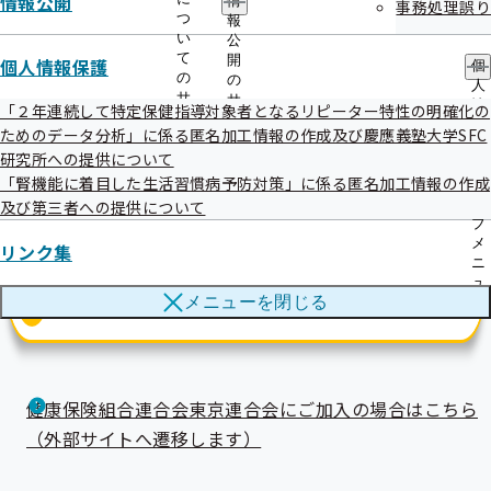
情報公開
情
事務処理誤り
つ
報
い
公
て
開
個人情報保護
個
の
の
人
サ
サ
情
「２年連続して特定保健指導対象者となるリピーター特性の明確化の
「銀の認定」は各保険者の認定となります。
ブ
ブ
報
ためのデータ分析」に係る匿名加工情報の作成及び慶應義塾大学SFC
メ
メ
「金の認定」は健康企業宣言 東京推進協議会の認定となり
保
研究所への提供について
ニ
ニ
護
ます。
ュ
ュ
「腎機能に着目した生活習慣病予防対策」に係る匿名加工情報の作成
の
ー
ー
サ
及び第三者への提供について
ブ
メ
リンク集
ニ
ュ
メニューを
閉じる
ー
健康保険組合連合会東京連合会にご加入の場合はこちら
（外部サイトへ遷移します）