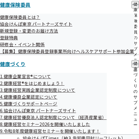
健康企業宣言STEP1実施結果レポート変更内容
健康保険委員
健
康
【健康優良企業認定へのお申込みを検討されている皆様へ】
保
健康保険委員とは？
険
協会けんぽ東京 パートナーズサイト
令和8年3月2日より、応募用紙提出用のFAX番号が変更とな
委
新規登録・変更のお届け方法
りました。
員
登録特典
の
旧：03-6853-6568
サ
研修会・イベント関係
新：03-3319-0332
ブ
【募集】健康保険委員登録事業所向けヘルスケアサポート参加企業
メ
応募用紙をお送りいただく際には、番号のお間違えの無いよ
ニ
健康づくり
健
うご注意ください。
ュ
康
ー
づ
1.健康企業宣言®について
く
2.健康経営®をはじめましょう！
り
3.健康経営実践企業認定制度について
の
4.健康優良企業認定について
サ
ブ
5.健康づくりサポートページ
メ
6.協会けんぽ東京 パートナーズサイト
ニ
「健康優良企業」とは？
7.健康経営優良法人認定制度について（経済産業省）
ュ
8.健康経営セミナー2026を開催いたしました
ー
9.令和8年度健康経営セミナーを開催いたします！
協会けんぽTimes（納入告知書同封リーフレット）