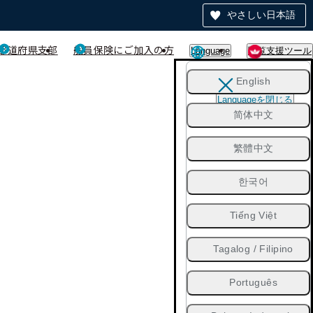
やさしい日本語
都道府県支部
船員保険にご加入の方
Language
閲覧支援ツール
English
Languageを閉じる
简体中文
繁體中文
한국어
Tiếng Việt
Tagalog / Filipino
Português