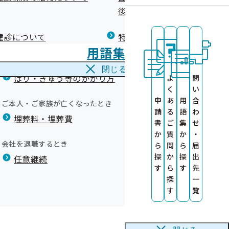
広報）
健康づくりコラム
後の健康保険）について
療養費
閉じる
本人）のご案
健診について
特定保健指導について
海外で急な病気にかかり治療を受けたとき
用語集
海外療養費
病予防健診対
閉じる
】よくあるご
はり・きゅう等のかかり方
よ
問
く
い
）のご案内
申
あ
用
合
ご本人・ご家族が亡くなったとき
）の「特定健
請
る
語
わ
ト参加企業
埋葬料・埋葬費
書
ご
集
せ
か
質
か
・
族）のご案内
会社を退職するとき
ら
問
ら
届
（本人）のご
探
か
探
出
任意継続
す
ら
す
先
定保健指導に
探
一
す
覧
導（家族）の
関の皆様へ