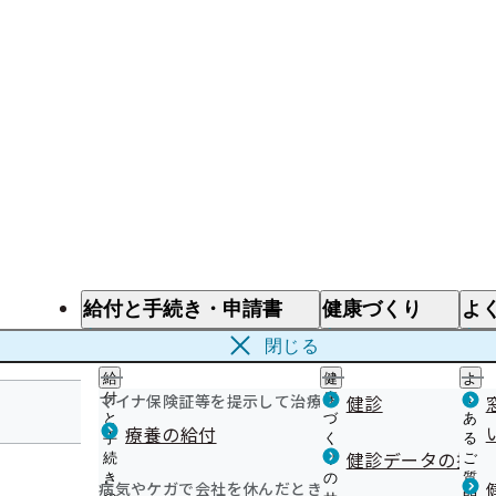
給付と手続き・申請書
健康づくり
よ
給付と手続き
健康づくり
よ
閉じる
給
健
よ
マイナ保険証等を提示して治療を受けるとき
付
康
健診
く
と
づ
あ
療養の給付
手
く
る
東京支部
健診データの提供
続
り
ご
き
の
質
病気やケガで会社を休んだとき