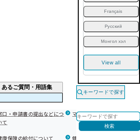
Français
Русский
Монгол хэл
View all
くあるご質問・用語集
キーワードで探す
くあるご質問
窓口・申請書の提出などにつ
医療費が高額になりそう・なったとき
健診を受けた後の健康づくり
マイナ保険証等関連について
いて
限度額適用認定・高額療養費・高額介護合算
検索
について
健康宣言（コラボヘルス）
健康保険の給付について
健康保険任意継続制度（退職
医療費の全額を負担したとき