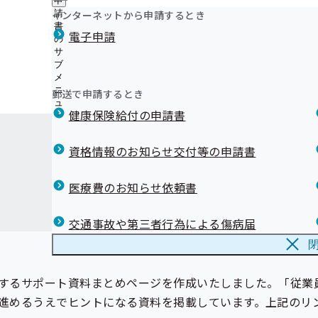
申
（お知らせ）
プレスリリース
ュ
つ
公
インターネットから申請するとき
請
「２年連続して特定保健指導対象者となるリピーター特
ー
12【事業者健診】事業者健診結果データ提供についての
震災に係る医療機関等における一部負担金の免除につい
い
開
個人情報保護
書
個
めのデータ分析」に係る匿名加工情報の作成及び慶應義塾
13【外部委託】外部委託先情報
電子申請
て
メールマガジン
の
の
人
所への提供について
の
14【重症化予防：従業員ご本人様向け】未治療者の方へ
サ
サ
情
サ
「腎機能に着目した生活習慣病予防対策」に係る匿名加
ブ
ブ
15【募集】保健指導DXによる生活習慣病予防の高度化
報
リンク集
ブ
メ
び第三者への提供について
メ
保
る研究開発への参加事業所
メ
ニ
ニ
護
郵送で申請するとき
健診実施機関一覧等
ニ
ュ
ュ
の
ュ
健康保険給付の申請書
ー
ー
サ
ー
ブ
メ
資格情報のお知らせ交付等の申請書
ニ
ュ
ー
医療費のお知らせ依頼書
交通事故や第三者行為による傷病届
するサポート資料まとめページを作成いたしました。「従業
進めるうえでヒントになる資料を掲載しています。上記のリ