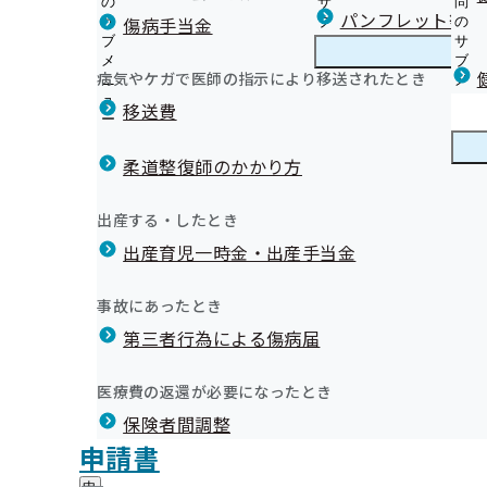
の
サ
問
東京支部からのお知らせ
パンフレット等（
傷病手当金
サ
ブ
の
ブ
メ
サ
01【健診：従業員ご本人様向け】生活習慣病予防健診（
メ
ニ
ブ
病気やケガで医師の指示により移送されたとき
東京支部の健診・保健指導のご案内
ニ
ュ
東
メ
内
ージ
ュ
ー
京
ニ
移送費
02【健診：事業主様向け】情報提供サービス（生活習慣
ー
支
ュ
健康保険委員とは？
象者データのダウンロード）
部
ー
健康保険委員
健
協会けんぽ東京 パートナーズサイト
03【健診：事業主様・被保険者（従業員ご本人）様向け
の
柔道整復師のかかり方
康
新規登録・変更のお届け方法
健
質問
保
1.健康企業宣言®について
登録特典
診
04【健診：従業員のご家族様向け】特定健康診査（家族
険
健康づくり
健
2.健康経営®をはじめましょう！
出産する・したとき
・
研修会・イベント関係
委
05【健診：従業員のご家族様向け】特定健康診査（家族
康
3.健康経営実践企業認定制度について
保
員
【募集】健康保険委員登録事業所向けヘルスケアサポー
出産育児一時金・出産手当金
づ
診プラス」のご案内
協会けんぽTimes（納入告知書同封リーフレット）
健
4.健康優良企業認定について
の
く
広報
広
06【健診：従業員のご家族様向け】よくあるご質問
東京支部公式LINEについて
指
サ
5.健康づくりサポートページ
り
報
導
07【健診：任意継続ご加入者様向け】健診（本人）（家
支部ツウシントーキョー
ブ
事故にあったとき
の
6.協会けんぽ東京 パートナーズサイト
の
の
メ
08【特定保健指導：従業員ご本人様向け】特定保健指導
申請書等の留意点について
サ
7.健康経営優良法人認定制度について（経済産業省）
サ
統計情報
第三者行為による傷病届
ご
ニ
ブ
案内
各種申請書の処理目安
ブ
案
8.健康経営セミナー2026を開催いたしました
ュ
メ
09【特定保健指導：事業主様・従業員ご本人様向け】特
メ
【任意継続】保険料の納付方法の変更、納付証明書
内
9.令和8年度健康経営セミナーを開催いたします！
ー
所在地・連絡先
ニ
医療費の返還が必要になったとき
ニ
の
関する個人情報の共同利用についてのお知らせ
【任意継続】ご加入をお考えの方へ
東京支部について
東
調達情報
ュ
ュ
サ
10【特定保健指導：従業員のご家族様向け】特定保健指
広報ツール（チラシ・ポスターなど）
保険者間調整
京
ー
採用情報
ー
ブ
支
ご案内
データヘルス計画
評議会
申請書
地方自治体及び関係団体との連携協定
メ
部
情報公開
情
11【健診・特定保健指導：契約機関様向け】契約健診機
ジェネリック（後発医薬品）
事務処理誤り
ニ
に
報