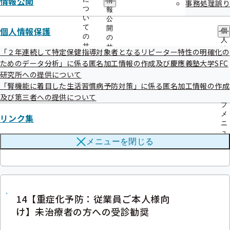
情報公開
情
事務処理誤り
せ）
つ
報
い
公
て
開
個人情報保護
個
の
の
人
サ
サ
情
「２年連続して特定保健指導対象者となるリピーター特性の明確化の
ブ
ブ
12【事業者健診】事業者健診結果デー
報
ためのデータ分析」に係る匿名加工情報の作成及び慶應義塾大学SFC
メ
メ
保
タ提供についてのお願い
研究所への提供について
ニ
ニ
護
ュ
ュ
「腎機能に着目した生活習慣病予防対策」に係る匿名加工情報の作成
の
ー
ー
サ
及び第三者への提供について
ブ
メ
リンク集
ニ
ュ
13【外部委託】外部委託先情報
メニューを
閉じる
ー
14【重症化予防：従業員ご本人様向
け】未治療者の方への受診勧奨