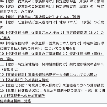
04【健診：従業員のご家族様向け】特定健康診査（家族）のご案内
出
指
05【健診：従業員のご家族様向け】特定健康診査（家族）の「特定
先
導
一
健診プラス」のご案内
の
覧
ご
06【健診：従業員のご家族様向け】よくあるご質問
の
02【健診：事業主様向け】情報提供
案
07【健診：任意継続ご加入者様向け】健診（本人）（家族）のご案
サ
内
サービス（生活習慣病予防健診対象者
内
ブ
の
データのダウンロード）
メ
08【特定保健指導：従業員ご本人様向け】特定保健指導（本人）の
サ
ニ
ブ
ご案内
ュ
メ
09【特定保健指導：事業主様・従業員ご本人様向け】特定保健指導
ー
ニ
に関する個人情報の共同利用についてのお知らせ
ュ
10【特定保健指導：従業員のご家族様向け】特定保健指導（家族）
ー
03【健診：事業主様・被保険者（従業
のご案内
員ご本人）様向け】よくあるご質問
11【健診・特定保健指導：契約機関様向け】契約健診機関の皆様へ
（お知らせ）
12【事業者健診】事業者健診結果データ提供についてのお願い
13【外部委託】外部委託先情報
14【重症化予防：従業員ご本人様向け】未治療者の方への受診勧奨
04【健診：従業員のご家族様向け】特
15【募集】保健指導DXによる生活習慣病予防の高度化・実用化に関
定健康診査（家族）のご案内
する研究開発への参加事業所
健診実施機関一覧等