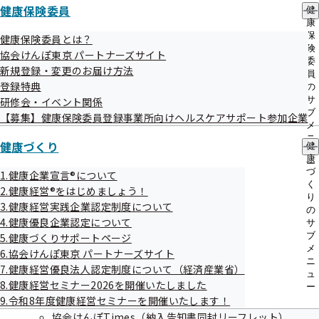
健康保険委員
健
康
05【健診：従業員のご家族様向け】特
保
健康保険委員とは？
定健康診査（家族）の「特定健診プラ
険
協会けんぽ東京 パートナーズサイト
委
ス」のご案内
新規登録・変更のお届け方法
員
登録特典
の
サ
研修会・イベント関係
ブ
【募集】健康保険委員登録事業所向けヘルスケアサポート参加企業
メ
06【健診：従業員のご家族様向け】よ
ニ
健康づくり
健
ュ
くあるご質問
康
ー
づ
1.健康企業宣言®について
く
2.健康経営®をはじめましょう！
り
3.健康経営実践企業認定制度について
の
4.健康優良企業認定について
サ
07【健診：任意継続ご加入者様向け】
ブ
5.健康づくりサポートページ
メ
健診（本人）（家族）のご案内
6.協会けんぽ東京 パートナーズサイト
ニ
7.健康経営優良法人認定制度について（経済産業省）
ュ
8.健康経営セミナー2026を開催いたしました
ー
9.令和8年度健康経営セミナーを開催いたします！
協会けんぽTimes（納入告知書同封リーフレット）