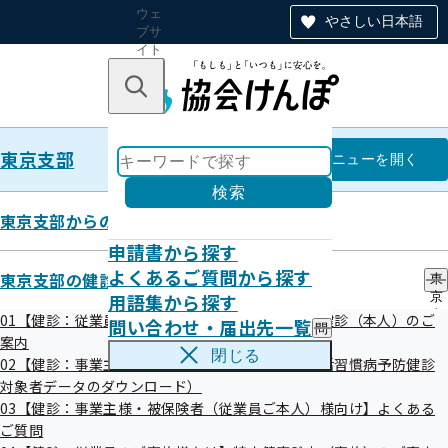
ウェ
やさしい日本語
ブサ
イト
全体
のナ
キーワードで探す
ビ
ゲー
ショ
東京支部
ン
東京支部
メニュー
を開く
検索
東京支部からのお知らせ
申請書から探す
東京支部の健診・保健指導のご案
よくあるご質問から探す
東京支部の健診・保健指導のご案内
東
用語集から探す
京
内
支
01【健診：従業員ご本人様向け】生活習慣病予防健診（本人）のご
問い合わせ・届出先一覧
問
部
案内
い
の
閉じる
02【健診：事業主様向け】情報提供サービス（生活習慣病予防健診
合
健
わ
対象者データのダウンロード）
診
せ
・
03【健診：事業主様・被保険者（従業員ご本人）様向け】よくある
01【健診：従業員ご本人様向け】生活
・
保
ご質問
習慣病予防健診（本人）のご案内
届
健