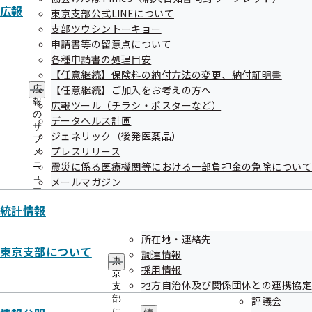
広報
08【特定保健指導：従業員ご本人様向
東京支部公式LINEについて
け】特定保健指導（本人）のご案内
支部ツウシントーキョー
申請書等の留意点について
各種申請書の処理目安
【任意継続】保険料の納付方法の変更、納付証明書
09【特定保健指導：事業主様・従業員
【任意継続】ご加入をお考えの方へ
広
報
広報ツール（チラシ・ポスターなど）
ご本人様向け】特定保健指導に関する
の
データヘルス計画
個人情報の共同利用についてのお知ら
サ
ジェネリック（後発医薬品）
せ
ブ
プレスリリース
メ
ニ
震災に係る医療機関等における一部負担金の免除について
ュ
メールマガジン
ー
10【特定保健指導：従業員のご家族様
統計情報
向け】特定保健指導（家族）のご案内
所在地・連絡先
東京支部について
調達情報
東
採用情報
京
地方自治体及び関係団体との連携協定
11【健診・特定保健指導：契約機関様
支
部
評議会
向け】契約健診機関の皆様へ（お知ら
に