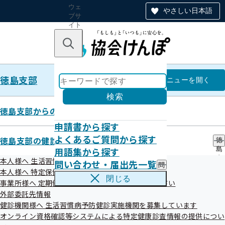
ウェ
やさしい日本語
ブサ
イト
全体
のナ
キーワードで探す
ビ
ゲー
ショ
徳島支部
ン
徳島支部
メニュー
を開く
検索
徳島支部からのお知らせ
申請書から探す
徳島支部の統計情報（本年度分）
よくあるご質問から探す
徳島支部の健診・保健指導のご案内
徳
用語集から探す
島
支
本人様へ 生活習慣病予防健診のご案内
問い合わせ・届出先一覧
問
部
本人様へ 特定保健指導のご案内
い
の
閉じる
事業所様へ 定期健康診断結果の提供にご協力ください
合
健
わ
外部委託先情報
診
せ
・
健診機関様へ 生活習慣病予防健診実施機関を募集しています
徳島支部の統計情報をお知らせいたします
・
保
オンライン資格確認等システムによる特定健康診査情報の提供につい
届
健