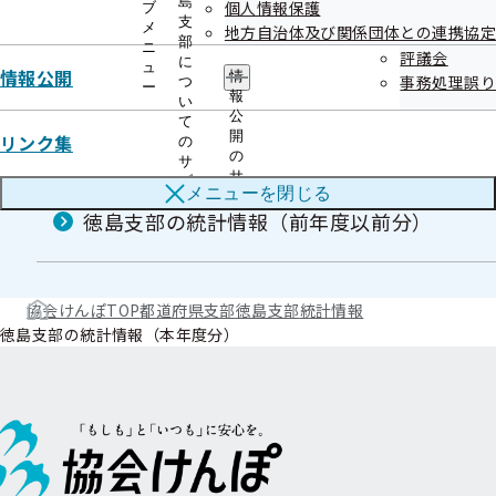
島
個人情報保護
ブ
支
メ
地方自治体及び関係団体との連携協定
部
ニ
統計情報
評議会
に
ュ
情報公開
情
事務処理誤り
つ
ー
報
い
公
て
徳島支部の統計情報（本年度分）
開
リンク集
の
の
サ
サ
ブ
メニューを
閉じる
ブ
メ
徳島支部の統計情報（前年度以前分）
メ
ニ
ニ
ュ
ュ
ー
ー
協会けんぽTOP
都道府県支部
徳島支部
統計情報
徳島支部の統計情報（本年度分）