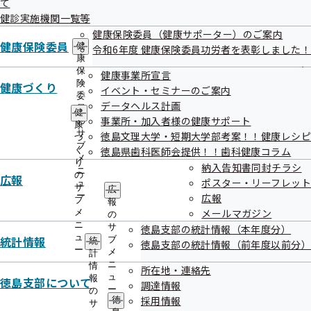
て
出
指
徳島支部における、適用情報（適用事業所数や加入者数等の
健診実施機関一覧等
先
導
一
推移）、医療費情報（医療費や加入者一人当たり医療費等の
健康保険委員（健康サポーター）のご案内
の
覧
健康保険委員
ご
健
令和6年度 健康保険委員功労者を表彰しました！
推移）を掲載しています。
の
案
康
サ
内
保
健康事業所宣言
ブ
の
険
健康づくり
統計資料－適用編－（適用事業所数、加入者数など）
イベント・セミナーのご案内
メ
サ
委
【R8.7更新】
データヘルス計画
ニ
ブ
員
健
ュ
事業所・加入者様の健康サポート
メ
の
康
ー
統計資料－医療費編－（医療費、加入者一人当たり医療
ニ
サ
徳島文理大学・短期大学部考案！！健康レシピ
づ
ュ
ブ
費など） 【R8.7更新】
く
徳島県歯科医師会提供！！歯科健康コラム
ー
メ
り
納入告知書同封チラシ
ニ
の
広報
統計資料－医療費編（年度版）－（加入者一人当たり医
ポスター・リーフレット
ュ
サ
広
療費、医療費3要素） 【R7.12.11更新】
ー
広報
ブ
報
メールマガジン
メ
の
ジェネリック医薬品の使用状況（令和6年度）
ニ
サ
徳島支部の統計情報（本年度分）
ュ
統計情報
ブ
統
徳島支部の統計情報（前年度以前分）
ー
メ
計
ニ
情
所在地・連絡先
ュ
報
徳島支部について
調達情報
ー
の
採用情報
徳
サ