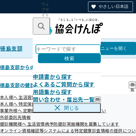
ウェ
やさしい日本語
ブサ
イト
全体
のナ
キーワードで探す
ビ
ゲー
ショ
徳島支部
ン
徳島支部
メニュー
を開く
検索
徳島支部からのお知らせ
申請書から探す
医療費等の還付を装った振込め詐
よくあるご質問から探す
徳島支部の健診・保健指導のご案内
徳
用語集から探す
島
欺にご注意ください！
支
本人様へ 生活習慣病予防健診のご案内
問い合わせ・届出先一覧
問
部
本人様へ 特定保健指導のご案内
い
の
閉じる
事業所様へ 定期健康診断結果の提供にご協力ください
合
健
平成25年12月02日
わ
外部委託先情報
診
せ
・
健診機関様へ 生活習慣病予防健診実施機関を募集しています
・
保
オンライン資格確認等システムによる特定健康診査情報の提供につい
届
健