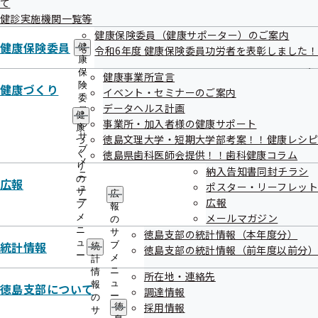
て
出
指
健診実施機関一覧等
先
導
一
健康保険委員（健康サポーター）のご案内
の
覧
健康保険委員
ご
健
令和6年度 健康保険委員功労者を表彰しました！
の
徳島支部にも不審電話の情報が寄せられて
案
康
サ
内
保
健康事業所宣言
います！
ブ
の
険
健康づくり
イベント・セミナーのご案内
メ
サ
委
データヘルス計画
ニ
ブ
員
健
ュ
協会けんぽ徳島支部へ、「
高額療養費
の払い戻しがありま
事業所・加入者様の健康サポート
メ
の
康
ー
ニ
サ
徳島文理大学・短期大学部考案！！健康レシピ
す。申請できる期限が今日までなので、キャッシュコーナー
づ
ュ
ブ
く
徳島県歯科医師会提供！！歯科健康コラム
に行ってすぐに電話をしてください。」という不審電話が
ー
メ
り
納入告知書同封チラシ
ニ
あった旨の連絡が寄せられています。
の
広報
ポスター・リーフレット
ュ
サ
広
ー
広報
ブ
報
メールマガジン
全国健康保険協会が、医療費等の還付について、電話で
メ
の
ニ
サ
徳島支部の統計情報（本年度分）
ATM（現金自動預け払い機）の操作をお願いすることは絶対
ュ
統計情報
ブ
統
徳島支部の統計情報（前年度以前分）
にありません。
ー
メ
計
ニ
情
所在地・連絡先
ュ
報
徳島支部について
調達情報
ー
の
採用情報
徳
不審な電話があった場合には、まずは落ち着い
サ