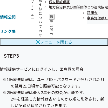
島
個人情報保護
ブ
ホームページから氏名・住所等を登録し利用申請を行う
支
メ
地方自治体及び関係団体との連携協定
部
ニ
評議会
に
ュ
情報公開
情
事務処理誤り
つ
ー
報
STEP2
い
公
て
開
リンク集
の
の
サ
ユーザーID・パスワードが郵送で到着
サ
ブ
メニューを
閉じる
ブ
メ
メ
ニ
ニ
ュ
STEP3
ュ
ー
ー
情報提供サービスにログインし、医療費の照会
医療費情報は、ユーザID・パスワードが発行された月
の翌月21日頃から照会可能となります。
医療費情報は最大2年分の照会が可能です。
2年を経過した情報は古いものから順に削除され、新
しい記録が追加されていきます。