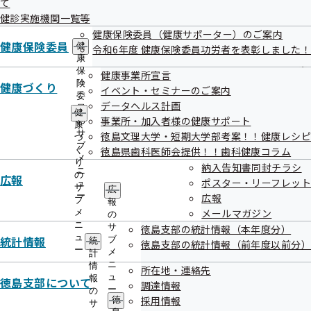
て
出
指
ておりますが、インターネットからも医療費情報の照会が可
健診実施機関一覧等
先
導
一
健康保険委員（健康サポーター）のご案内
の
能なことをご存じですか？登録は
被保険者
様のみとなります
覧
健康保険委員
ご
健
令和6年度 健康保険委員功労者を表彰しました！
が、是非ご活用ください。
の
案
康
サ
内
保
健康事業所宣言
ブ
の
険
健康づくり
医療費情報の照会についての詳細はこちらをご確認くだ
イベント・セミナーのご案内
メ
サ
委
データヘルス計画
ニ
さい。
ブ
員
健
ュ
事業所・加入者様の健康サポート
メ
の
康
ー
ニ
サ
徳島文理大学・短期大学部考案！！健康レシピ
づ
ュ
ブ
く
徳島県歯科医師会提供！！歯科健康コラム
ー
メ
り
納入告知書同封チラシ
ニ
の
広報
ポスター・リーフレット
ュ
サ
広
ー
広報
ブ
報
メールマガジン
メ
登録の流れ
の
ニ
サ
徳島支部の統計情報（本年度分）
ュ
統計情報
ブ
統
徳島支部の統計情報（前年度以前分）
ー
メ
計
ニ
情
所在地・連絡先
ュ
報
STEP1
徳島支部について
調達情報
ー
の
採用情報
徳
サ