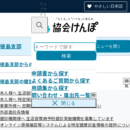
ウェ
やさしい日本語
ブサ
イト
全体
のナ
キーワードで探す
ビ
ゲー
ショ
徳島支部
ン
徳島支部
メニュー
を開く
検索
徳島支部からのお知らせ
申請書から探す
インターネットから医療費の照会
よくあるご質問から探す
徳島支部の健診・保健指導のご案内
徳
用語集から探す
島
が可能です！
支
本人様へ 生活習慣病予防健診のご案内
問い合わせ・届出先一覧
問
部
本人様へ 特定保健指導のご案内
い
の
閉じる
事業所様へ 定期健康診断結果の提供にご協力ください
合
健
平成29年05月15日
わ
外部委託先情報
診
せ
・
健診機関様へ 生活習慣病予防健診実施機関を募集しています
毎年、協会けんぽでは加入者の皆様が医療機関を受診された
・
保
オンライン資格確認等システムによる特定健康診査情報の提供につい
届
健
費用等についてお知らせする「医療費のお知らせ」を送付し