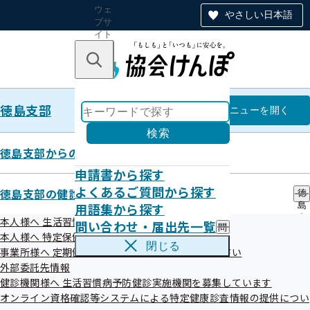
ウェ
やさしい日本語
ブサ
イト
全体
のナ
キーワードで探す
ビ
ゲー
ショ
徳島支部
ン
徳島支部
メニュー
を開く
検索
徳島支部からのお知らせ
申請書から探す
令和08年06月
よくあるご質問から探す
徳島支部の健診・保健指導のご案内
徳
用語集から探す
島
支
本人様へ 生活習慣病予防健診のご案内
問い合わせ・届出先一覧
問
部
本人様へ 特定保健指導のご案内
い
の
閉じる
事業所様へ 定期健康診断結果の提供にご協力ください
合
健
わ
外部委託先情報
診
せ
・
健診機関様へ 生活習慣病予防健診実施機関を募集しています
お知らせ
・
保
オンライン資格確認等システムによる特定健康診査情報の提供につい
届
健