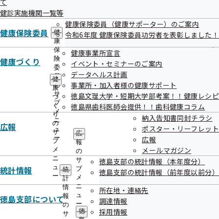
て
出
指
健診実施機関一覧等
先
導
令和08年06月29日
一
健康保険委員（健康サポーター）のご案内
の
覧
健康保険委員
ご
情報提供サービスを一時停止させていただきます
健
令和6年度 健康保険委員功労者を表彰しました！
の
案
康
サ
内
保
健康事業所宣言
令和08年06月26日
ブ
の
険
健康づくり
イベント・セミナーのご案内
メ
サ
委
健康保険の任意継続被保険者の7月分保険料の納付期限は7
データヘルス計画
ニ
ブ
員
健
月10日です
ュ
事業所・加入者様の健康サポート
メ
の
康
ー
ニ
サ
徳島文理大学・短期大学部考案！！健康レシピ
づ
令和08年06月26日
ュ
ブ
く
徳島県歯科医師会提供！！歯科健康コラム
ー
メ
り
納入告知書同封チラシ
令和８年度 第１回健康サポートコラムを掲載しました！
ニ
の
広報
ポスター・リーフレット
ュ
サ
広
令和08年06月25日
ー
広報
ブ
報
メールマガジン
メ
の
令和8年6月24日からの大雨に伴う災害
ニ
サ
徳島支部の統計情報（本年度分）
ュ
統計情報
ブ
統
災害情報
徳島支部の統計情報（前年度以前分）
ー
メ
計
ニ
情
所在地・連絡先
令和08年06月24日
ュ
報
徳島支部について
調達情報
ー
の
契約締結情報を更新しました
採用情報
徳
サ