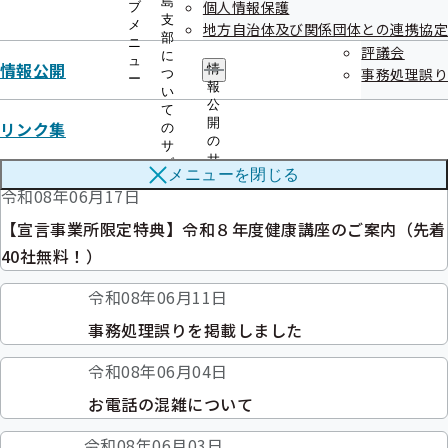
島
個人情報保護
ブ
令和08年06月22日
支
メ
地方自治体及び関係団体との連携協定
部
ニ
健康経営優良法人2027取得に向けたオンラインセミナーを
評議会
に
ュ
情報公開
情
事務処理誤り
つ
開催いたします
ー
報
い
公
て
令和08年06月17日
開
リンク集
の
の
サ
健康保険コラムを掲載しました
サ
ブ
メニューを
閉じる
ブ
メ
令和08年06月17日
メ
ニ
ニ
ュ
【宣言事業所限定特典】令和８年度健康講座のご案内（先着
ュ
ー
ー
40社無料！）
令和08年06月11日
事務処理誤りを掲載しました
令和08年06月04日
お電話の混雑について
令和08年06月03日