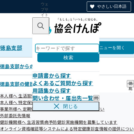
ウェ
やさしい日本語
ブサ
イト
全体
のナ
キーワードで探す
ビ
ゲー
ショ
徳島支部
ン
徳島支部
メニュー
を開く
検索
徳島支部からのお知らせ
申請書から探す
令和07年11月
よくあるご質問から探す
徳島支部の健診・保健指導のご案内
徳
用語集から探す
島
支
本人様へ 生活習慣病予防健診のご案内
問い合わせ・届出先一覧
問
部
本人様へ 特定保健指導のご案内
い
の
閉じる
事業所様へ 定期健康診断結果の提供にご協力ください
合
健
わ
外部委託先情報
診
せ
・
健診機関様へ 生活習慣病予防健診実施機関を募集しています
お知らせ
・
保
オンライン資格確認等システムによる特定健康診査情報の提供につい
届
健