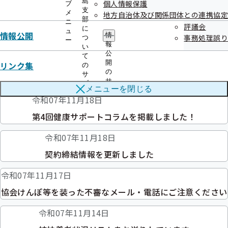
島
健康事業所宣言ページを更新しました
個人情報保護
ブ
支
メ
地方自治体及び関係団体との連携協定
部
ニ
令和07年11月19日
評議会
に
ュ
情報公開
情
事務処理誤り
つ
令和７年度徳島支部第２回評議会議事録を掲載しました
ー
報
い
公
て
令和07年11月18日
開
リンク集
の
の
サ
第138回全国健康保険協会運営委員会を開催します
サ
ブ
メニューを
閉じる
ブ
メ
令和07年11月18日
メ
ニ
ニ
ュ
第4回健康サポートコラムを掲載しました！
ュ
ー
ー
令和07年11月18日
契約締結情報を更新しました
令和07年11月17日
協会けんぽ等を装った不審なメール・電話にご注意ください
令和07年11月14日