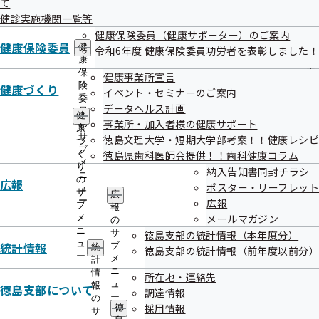
て
出
指
健診実施機関一覧等
先
導
令和07年11月28日
一
健康保険委員（健康サポーター）のご案内
の
覧
健康保険委員
ご
第138回全国健康保険協会運営委員会の資料を掲載しました
健
令和6年度 健康保険委員功労者を表彰しました！
の
案
康
サ
内
保
健康事業所宣言
令和07年11月28日
ブ
の
険
健康づくり
イベント・セミナーのご案内
メ
サ
委
ジェネリック医薬品（後発医薬品）の実績リストを更新しま
データヘルス計画
ニ
ブ
員
健
した
ュ
事業所・加入者様の健康サポート
メ
の
康
ー
ニ
サ
徳島文理大学・短期大学部考案！！健康レシピ
づ
令和07年11月27日
ュ
ブ
く
徳島県歯科医師会提供！！歯科健康コラム
ー
メ
り
納入告知書同封チラシ
協会けんぽマイナンバー専用ダイヤルにお電話いただく前に
ニ
の
広報
ポスター・リーフレット
ュ
確認をお願いいたします
サ
広
ー
広報
ブ
報
メールマガジン
メ
令和07年11月20日
の
ニ
サ
徳島支部の統計情報（本年度分）
令和7年11月18日大分市佐賀関の大規模火災に伴う災害
ュ
統計情報
ブ
統
徳島支部の統計情報（前年度以前分）
ー
メ
計
災害情報
ニ
情
所在地・連絡先
ュ
報
徳島支部について
調達情報
ー
令和07年11月20日
の
採用情報
徳
サ