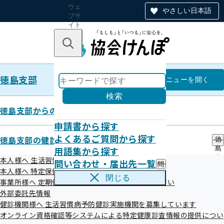
ウェ
やさしい日本語
ブサ
イト
全体
のナ
キーワードで探す
ビ
ゲー
ショ
徳島支部
ン
徳島支部
メニュー
を開く
検索
徳島支部からのお知らせ
申請書から探す
第12回 マイナス1歳からのむし歯
よくあるご質問から探す
徳島支部の健診・保健指導のご案内
徳
用語集から探す
島
予防
支
本人様へ 生活習慣病予防健診のご案内
問い合わせ・届出先一覧
問
部
本人様へ 特定保健指導のご案内
い
の
閉じる
事業所様へ 定期健康診断結果の提供にご協力ください
合
健
令和03年08月24日
わ
外部委託先情報
診
せ
・
健診機関様へ 生活習慣病予防健診実施機関を募集しています
・
保
オンライン資格確認等システムによる特定健康診査情報の提供につい
届
健