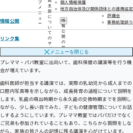
島
個人情報保護
ブ
支
メ
地方自治体及び関係団体との連携協定
部
ニ
評議会
に
ュ
情報公開
情
歯科口腔保健の推進に関する法律が平成23年8月に公布・施
事務処理誤り
つ
ー
報
い
行されてから、全国の自治体における歯科保健に関する条例
公
て
開
等が整備され、我々歯科医師も歯科医療のみならず歯科保健
リンク集
の
の
サ
にかかわることが期待されています。徳島県においても、
サ
ブ
メニューを
閉じる
ブ
「マイナス1歳からのむし歯予防」と称して、産科における
メ
メ
ニ
プレママ・パパ教室に出向いて、歯科保健の講演等を行う機
ニ
ュ
ュ
会が増えています。
ー
ー
歯科医師が担当する講演では、実際の乳幼児から成人までの
口腔内写真等を示しながら、成長発育の過程について説明を
します。乳歯の萌出時期から永久歯の交換時期までを説明し
ながら、少し長い目でみた、子どもの健康管理についてお話
しするようにしています。プレママ教室ではパパだけでなく
ご兄弟も参加されていることもあり、こちらから質問をしな
がら、家族の皆さんの記憶に残る講演を心がけています。