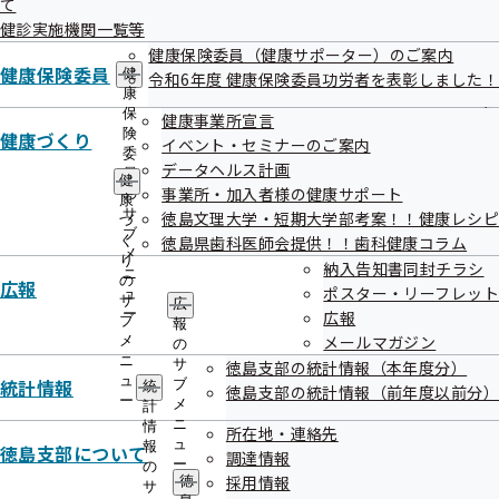
て
出
指
健診実施機関一覧等
先
導
一
健康保険委員（健康サポーター）のご案内
の
覧
健康保険委員
ご
健
令和6年度 健康保険委員功労者を表彰しました！
の
案
康
サ
内
保
健康事業所宣言
ブ
の
険
健康づくり
イベント・セミナーのご案内
メ
サ
委
データヘルス計画
ニ
ブ
員
健
ュ
事業所・加入者様の健康サポート
メ
の
康
ー
ニ
サ
徳島文理大学・短期大学部考案！！健康レシピ
づ
ュ
ブ
く
徳島県歯科医師会提供！！歯科健康コラム
ー
メ
り
納入告知書同封チラシ
ニ
の
広報
ポスター・リーフレット
ュ
サ
広
ー
広報
ブ
報
メールマガジン
メ
の
ニ
サ
徳島支部の統計情報（本年度分）
ュ
統計情報
ブ
統
徳島支部の統計情報（前年度以前分）
ー
メ
計
ニ
情
所在地・連絡先
ュ
報
徳島支部について
調達情報
ー
の
採用情報
徳
サ