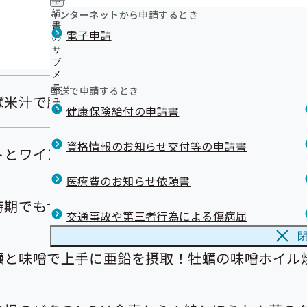
申
ュ
ニ
つ
公
インターネットから申請するとき
請
ー
ュ
い
開
リンク集
書
ー
電子申請
て
の
の
の
繊維やミネラル・ビタミン類たっぷり！ヘルシー
サ
サ
サ
ブ
ブ
ブ
メ
メ
メ
ニ
ニ
郵送で申請するとき
ニ
ば米汁で肥満や生活習慣病を予防！
ュ
ュ
ュ
健康保険給付の申請書
ー
ー
ー
資格情報のお知らせ交付等の申請書
トとワインが隠し味♪特製ハヤシライス
医療費のお知らせ依頼書
時期でもサッパリ美味しい！ 野菜たっぷり和風ハ
交通事故や第三者行為による傷病届
蠣と味噌で上手に亜鉛を摂取！牡蠣の味噌ホイル