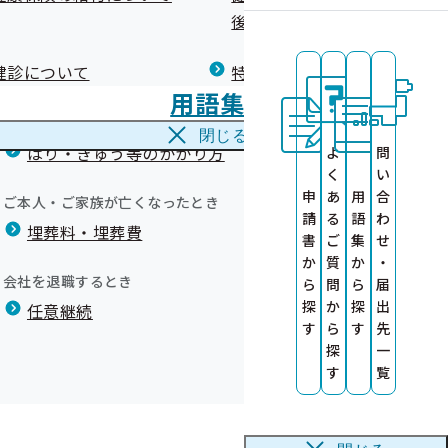
広報）
健康づくりコラム
後の健康保険）について
療養費
閉じる
健診について
特定保健指導について
海外で急な病気にかかり治療を受けたとき
用語集
海外療養費
閉じる
ます
はり・きゅう等のかかり方
よ
問
の提供について
く
い
申
あ
用
合
ご本人・ご家族が亡くなったとき
請
る
語
わ
埋葬料・埋葬費
書
ご
集
せ
か
質
か
・
会社を退職するとき
ら
問
ら
届
探
か
探
出
任意継続
す
ら
す
先
探
一
す
覧