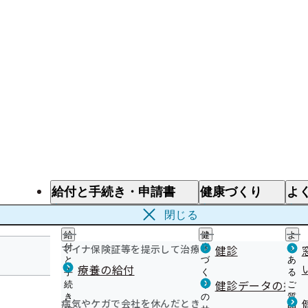
給付と手続き・申請書
健康づくり
よ
給付と手続き
健康づくり
よ
閉じる
給
健
よ
マイナ保険証等を提示して治療を受けるとき
付
康
健診
く
と
づ
あ
療養の給付
手
く
る
徳島支部
健診データの提供
続
り
ご
き
の
質
病気やケガで会社を休んだとき