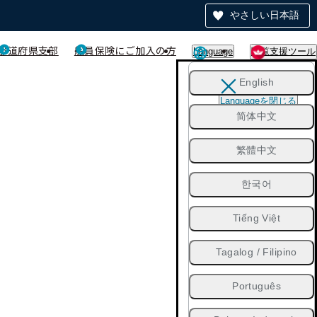
やさしい日本語
都道府県支部
船員保険にご加入の方
Language
閲覧支援ツール
English
Languageを閉じる
简体中文
繁體中文
한국어
Tiếng Việt
Tagalog / Filipino
Português