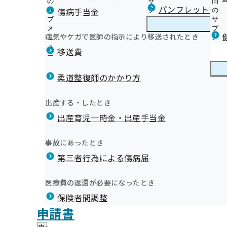
の
サ
問
徳島支部からのお知らせ
パンフレット等（
傷病手当金
サ
ブ
の
ブ
メ
サ
本人様へ 生活習慣病予防健診のご案内
メ
ニ
ブ
病気やケガで医師の指示により移送されたとき
徳島支部の健診・保健指導のご案内
ニ
ュ
徳
メ
本人様へ 特定保健指導のご案内
ュ
ー
島
ニ
移送費
事業所様へ 定期健康診断結果の提供にご協力ください
ー
支
ュ
健康保険委員（健康サポーター）のご案内
外部委託先情報
部
ー
健康保険委員
健
令和6年度 健康保険委員功労者を表彰しました！
健診機関様へ 生活習慣病予防健診実施機関を募集してい
の
柔道整復師のかかり方
康
健
オンライン資格確認等システムによる特定健康診査情報
保
健康事業所宣言
診
健診実施機関一覧等
険
健康づくり
健
イベント・セミナーのご案内
出産する・したとき
・
委
っぷりビタミンD！鮭と舞茸のオムレツ
康
データヘルス計画
保
員
出産育児一時金・出産手当金
づ
納入告知書同封チラシ
健
事業所・加入者様の健康サポート
の
く
広報
広
ポスター・リーフレット
指
サ
徳島文理大学・短期大学部考案！！健康レシピ
り
報
導
広報
ブ
事故にあったとき
の
徳島県歯科医師会提供！！歯科健康コラム
ち麦入りかぼちゃドリア
の
の
徳島支部の統計情報（本年度分）
メ
メールマガジン
サ
サ
統計情報
第三者行為による傷病届
ご
統
徳島支部の統計情報（前年度以前分）
ニ
ブ
ブ
案
計
ュ
メ
メ
内
情
ー
所在地・連絡先
ニ
医療費の返還が必要になったとき
ニ
身魚のあんかけ
の
報
徳島支部について
徳
調達情報
ュ
ュ
サ
の
保険者間調整
島
ー
採用情報
ー
ブ
サ
支
評議会
申請書
個人情報保護
メ
ブ
部
情報公開
情
事務処理誤り
ニ
メ
ばの味噌煮♪針しょうがをのせて
地方自治体及び関係団体との連携協定
に
報