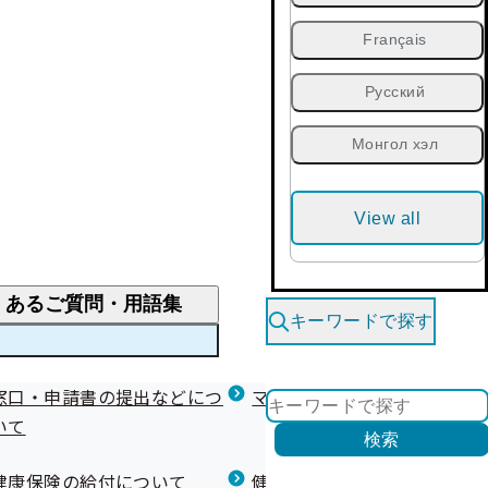
Français
Русский
Монгол хэл
View all
くあるご質問・用語集
キーワードで探す
くあるご質問
窓口・申請書の提出などにつ
医療費が高額になりそう・なったとき
健診を受けた後の健康づくり
マイナ保険証等関連について
いて
限度額適用認定・高額療養費・高額介護合算
検索
について
健康宣言（コラボヘルス）
健康保険の給付について
健康保険任意継続制度（退職
医療費の全額を負担したとき