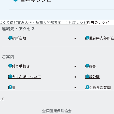
づくり
徳島文理大学・短期大学部考案！！健康レシピ
過去のレシピ
連絡先・アクセス
本部所在地
都道府県支部所
ご案内
給付と手続き
申請書
協会けんぽについて
情報公開
採用
よくあるご質問
ップ
全国健康保険協会