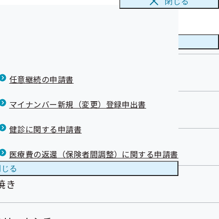
閉じる
な「ひじきご飯」で健康増進！
メニューを
閉じる
任意継続の申請書
マイナンバー新規（変更）登録申出書
健診に関する申請書
ンバーグ
医療費の返還（保険者間調整）に関する申請書
閉じる
焼き