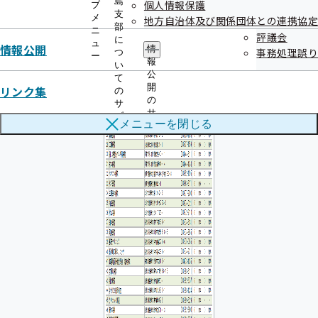
島
個人情報保護
ブ
支
メ
地方自治体及び関係団体との連携協定
部
ニ
評議会
に
ュ
情報公開
情
事務処理誤り
つ
ー
報
い
公
て
開
リンク集
の
の
サ
サ
ブ
メニューを
閉じる
ブ
メ
メ
ニ
ニ
ュ
ュ
ー
ー