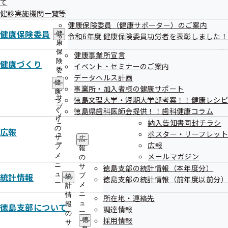
て
出
指
健診実施機関一覧等
先
導
一
健康保険委員（健康サポーター）のご案内
の
覧
健康保険委員
ご
健
令和6年度 健康保険委員功労者を表彰しました！
の
案
康
サ
内
保
健康事業所宣言
ブ
の
険
健康づくり
イベント・セミナーのご案内
メ
サ
委
データヘルス計画
ニ
ブ
員
健
ュ
事業所・加入者様の健康サポート
メ
の
康
ー
ニ
サ
徳島文理大学・短期大学部考案！！健康レシピ
づ
ュ
ブ
く
徳島県歯科医師会提供！！歯科健康コラム
ー
メ
り
納入告知書同封チラシ
ニ
の
広報
ポスター・リーフレット
ュ
サ
広
ー
広報
ブ
報
メールマガジン
メ
の
ニ
サ
徳島支部の統計情報（本年度分）
ュ
統計情報
ブ
統
徳島支部の統計情報（前年度以前分）
ー
メ
計
ニ
情
所在地・連絡先
ュ
報
徳島支部について
調達情報
ー
の
採用情報
徳
サ