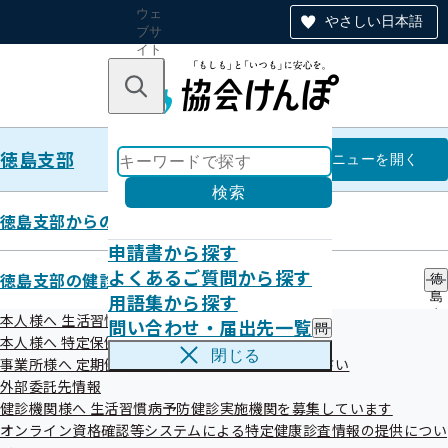
ウェ
やさしい日本語
ブサ
イト
全体
のナ
キーワードで探す
ビ
ゲー
ショ
徳島支部
ン
徳島支部
メニュー
を開く
検索
徳島支部からのお知らせ
申請書から探す
特定保健指導実施機関一覧（ご家
よくあるご質問から探す
徳島支部の健診・保健指導のご案内
徳
用語集から探す
島
族さま）
支
本人様へ 生活習慣病予防健診のご案内
問い合わせ・届出先一覧
問
部
本人様へ 特定保健指導のご案内
い
の
閉じる
事業所様へ 定期健康診断結果の提供にご協力ください
合
健
わ
外部委託先情報
診
せ
・
健診機関様へ 生活習慣病予防健診実施機関を募集しています
・
保
オンライン資格確認等システムによる特定健康診査情報の提供につい
届
健