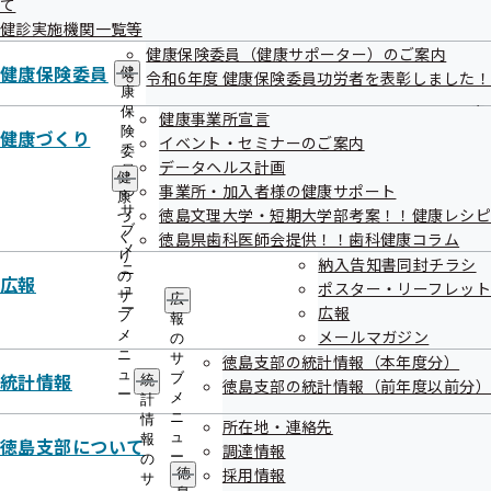
て
出
特定健診実施機関一覧（ご家族さま）
指
健診実施機関一覧等
先
導
一
健康保険委員（健康サポーター）のご案内
の
覧
健康保険委員
ご
健
令和6年度 健康保険委員功労者を表彰しました！
の
特定保健指導実施機関一覧（ご本人さま）
案
康
サ
内
保
健康事業所宣言
ブ
の
険
健康づくり
イベント・セミナーのご案内
メ
サ
委
データヘルス計画
ニ
特定保健指導実施機関一覧（ご家族さま）
ブ
員
健
ュ
事業所・加入者様の健康サポート
メ
の
康
ー
ニ
サ
徳島文理大学・短期大学部考案！！健康レシピ
づ
ュ
ブ
く
徳島県歯科医師会提供！！歯科健康コラム
がん検診・特定健診同時実施日程一覧表（市
ー
メ
り
納入告知書同封チラシ
ニ
町村別）【ご家族】
の
広報
ポスター・リーフレット
ュ
サ
広
ー
広報
ブ
報
メールマガジン
メ
の
令和8年度人間ドック健診実施機関一覧
ニ
サ
徳島支部の統計情報（本年度分）
ュ
統計情報
ブ
統
徳島支部の統計情報（前年度以前分）
ー
メ
計
ニ
情
所在地・連絡先
ュ
報
徳島支部について
調達情報
ー
の
採用情報
徳
サ