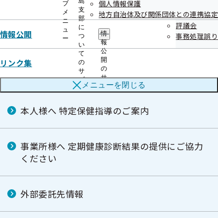
島
個人情報保護
ブ
支
メ
地方自治体及び関係団体との連携協定
部
ニ
評議会
に
ュ
情報公開
情
事務処理誤り
徳島支部の健診・保健指導のご案内
つ
ー
報
い
公
て
開
リンク集
の
の
サ
本人様へ 生活習慣病予防健診のご案内
サ
ブ
メニューを
閉じる
ブ
メ
メ
ニ
ニ
ュ
本人様へ 特定保健指導のご案内
ュ
ー
ー
事業所様へ 定期健康診断結果の提供にご協力
ください
外部委託先情報