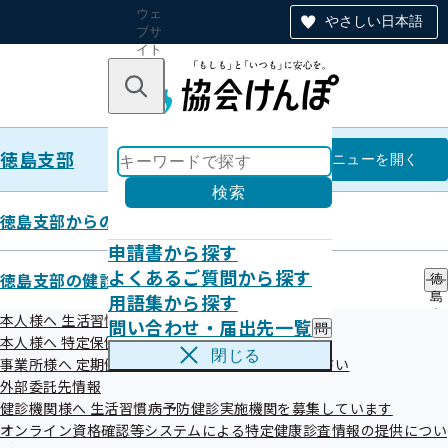
ウェ
やさしい日本語
ブサ
イト
全体
のナ
キーワードで探す
ビ
ゲー
ショ
徳島支部
ン
徳島支部
メニュー
を開く
検索
徳島支部からのお知らせ
申請書から探す
健診実施機関一覧等
よくあるご質問から探す
徳島支部の健診・保健指導のご案内
徳
用語集から探す
島
支
本人様へ 生活習慣病予防健診のご案内
問い合わせ・届出先一覧
問
部
本人様へ 特定保健指導のご案内
い
の
閉じる
生活習慣病予防健診実施機関一覧 （ご本人さ
事業所様へ 定期健康診断結果の提供にご協力ください
合
健
ま）
わ
外部委託先情報
診
せ
・
健診機関様へ 生活習慣病予防健診実施機関を募集しています
・
保
オンライン資格確認等システムによる特定健康診査情報の提供につい
届
健