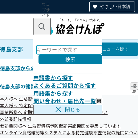
ウェ
やさしい日本語
ブサ
イト
全体
のナ
キーワードで探す
ビ
ゲー
ショ
徳島支部
ン
徳島支部
メニュー
を開く
検索
徳島支部からのお知らせ
申請書から探す
令和05年度
よくあるご質問から探す
徳島支部の健診・保健指導のご案内
徳
用語集から探す
島
支
本人様へ 生活習慣病予防健診のご案内
問い合わせ・届出先一覧
問
部
本人様へ 特定保健指導のご案内
令和5年度 第4回徳島支部評議会
い
の
閉じる
事業所様へ 定期健康診断結果の提供にご協力ください
合
健
わ
外部委託先情報
令和06年03月13日開催
診
せ
・
健診機関様へ 生活習慣病予防健診実施機関を募集しています
・
保
開催案内
資料
オンライン資格確認等システムによる特定健康診査情報の提供につい
届
健