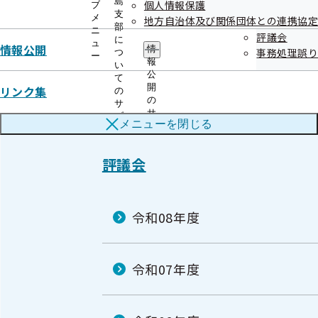
島
個人情報保護
ブ
支
開催案内
資料
メ
地方自治体及び関係団体との連携協定
部
ニ
議事録
評議会
に
ュ
情報公開
情
事務処理誤り
つ
ー
報
い
公
て
開
リンク集
の
の
サ
サ
ブ
メニューを
閉じる
ブ
メ
メ
ニ
ニ
ュ
評議会
ュ
ー
ー
令和08年度
令和07年度