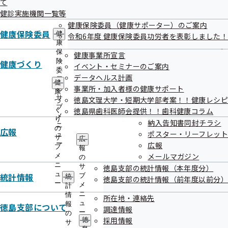
て
議事録
出
指
健診実施機関一覧等
先
導
一
健康保険委員（健康サポーター）のご案内
の
令和5年度 第3回徳島支部評議会
覧
健康保険委員
ご
健
令和6年度 健康保険委員功労者を表彰しました！
の
案
康
サ
令和06年01月16日開催
内
保
健康事業所宣言
ブ
の
険
健康づくり
イベント・セミナーのご案内
メ
サ
委
開催案内
資料
データヘルス計画
ニ
ブ
員
健
ュ
議事録
事業所・加入者様の健康サポート
メ
の
康
ー
ニ
サ
徳島文理大学・短期大学部考案！！健康レシピ
づ
ュ
ブ
く
徳島県歯科医師会提供！！歯科健康コラム
令和5年度 第2回徳島支部評議会
ー
メ
り
納入告知書同封チラシ
ニ
の
広報
ポスター・リーフレット
令和05年10月24日開催
ュ
サ
広
ー
広報
ブ
報
メールマガジン
メ
開催案内
資料
の
ニ
サ
徳島支部の統計情報（本年度分）
議事録
ュ
統計情報
ブ
統
徳島支部の統計情報（前年度以前分）
ー
メ
計
ニ
情
令和5年度 第1回徳島支部評議会
所在地・連絡先
ュ
報
徳島支部について
調達情報
ー
の
令和05年07月19日開催
採用情報
徳
サ