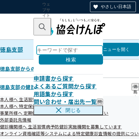
ウェ
やさしい日本語
ブサ
イト
全体
のナ
キーワードで探す
ビ
ゲー
ショ
徳島支部
ン
徳島支部
メニュー
を開く
検索
徳島支部からのお知らせ
申請書から探す
令和04年度
よくあるご質問から探す
徳島支部の健診・保健指導のご案内
徳
用語集から探す
島
支
本人様へ 生活習慣病予防健診のご案内
問い合わせ・届出先一覧
問
部
本人様へ 特定保健指導のご案内
令和4年度 第4回徳島支部評議会
い
の
閉じる
事業所様へ 定期健康診断結果の提供にご協力ください
合
健
わ
外部委託先情報
令和05年03月13日開催
診
せ
・
健診機関様へ 生活習慣病予防健診実施機関を募集しています
・
保
開催案内
資料
オンライン資格確認等システムによる特定健康診査情報の提供につい
届
健