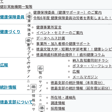
て
議事録
出
指
健診実施機関一覧等
先
導
一
健康保険委員（健康サポーター）のご案内
の
令和4年度 第3回徳島支部評議会
覧
健康保険委員
ご
健
令和6年度 健康保険委員功労者を表彰しました！
の
案
康
サ
令和05年01月11日開催
内
保
健康事業所宣言
ブ
の
険
健康づくり
イベント・セミナーのご案内
メ
サ
委
開催案内
資料
データヘルス計画
ニ
ブ
員
健
ュ
議事録
事業所・加入者様の健康サポート
メ
の
康
ー
ニ
サ
徳島文理大学・短期大学部考案！！健康レシピ
づ
ュ
ブ
く
徳島県歯科医師会提供！！歯科健康コラム
令和4年度 第2回徳島支部評議会
ー
メ
り
納入告知書同封チラシ
ニ
の
広報
ポスター・リーフレット
令和04年10月25日開催
ュ
サ
広
ー
広報
ブ
報
メールマガジン
メ
開催案内
資料
の
ニ
サ
徳島支部の統計情報（本年度分）
議事録
ュ
統計情報
ブ
統
徳島支部の統計情報（前年度以前分）
ー
メ
計
ニ
情
令和4年度 第1回徳島支部評議会
所在地・連絡先
ュ
報
徳島支部について
調達情報
ー
の
令和04年07月13日開催
採用情報
徳
サ