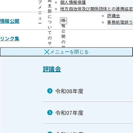
島
個人情報保護
ブ
支
開催案内
資料
メ
地方自治体及び関係団体との連携協定
部
ニ
議事録
評議会
に
ュ
情報公開
情
事務処理誤り
つ
ー
報
い
公
て
開
リンク集
の
の
サ
サ
ブ
メニューを
閉じる
ブ
メ
メ
ニ
ニ
ュ
評議会
ュ
ー
ー
令和08年度
令和07年度