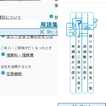
広報）
健康づくりコラム
後の健康保険）について
療養費
閉じる
健診について
特定保健指導について
海外で急な病気にかかり治療を受けたとき
用語集
海外療養費
閉じる
ます
はり・きゅう等のかかり方
よ
問
の提供について
く
い
申
あ
用
合
ご本人・ご家族が亡くなったとき
請
る
語
わ
埋葬料・埋葬費
書
ご
集
せ
か
質
か
・
会社を退職するとき
ら
問
ら
届
探
か
探
出
任意継続
す
ら
す
先
探
一
す
覧