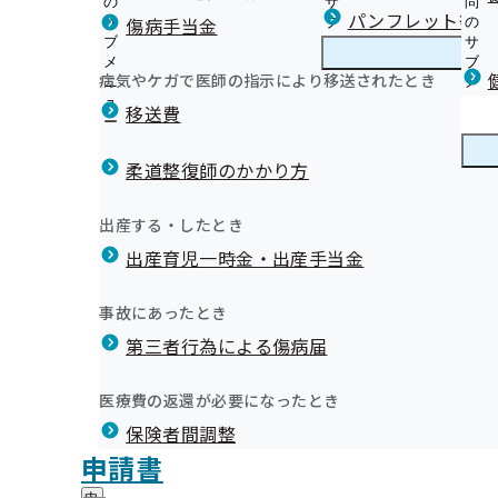
の
サ
問
徳島支部からのお知らせ
パンフレット等（
傷病手当金
サ
ブ
の
ブ
メ
サ
本人様へ 生活習慣病予防健診のご案内
メ
ニ
ブ
病気やケガで医師の指示により移送されたとき
徳島支部の健診・保健指導のご案内
ニ
ュ
徳
メ
本人様へ 特定保健指導のご案内
ュ
ー
島
ニ
移送費
事業所様へ 定期健康診断結果の提供にご協力ください
ー
支
ュ
年度（終了分）
健康保険委員（健康サポーター）のご案内
外部委託先情報
部
ー
健康保険委員
健
令和6年度 健康保険委員功労者を表彰しました！
健診機関様へ 生活習慣病予防健診実施機関を募集してい
の
柔道整復師のかかり方
康
健
オンライン資格確認等システムによる特定健康診査情報
保
健康事業所宣言
診
健診実施機関一覧等
険
健康づくり
健
イベント・セミナーのご案内
出産する・したとき
・
委
康
データヘルス計画
保
員
出産育児一時金・出産手当金
づ
納入告知書同封チラシ
健
事業所・加入者様の健康サポート
の
く
広報
広
ポスター・リーフレット
指
サ
徳島文理大学・短期大学部考案！！健康レシピ
り
報
導
広報
ブ
事故にあったとき
の
徳島県歯科医師会提供！！歯科健康コラム
の
の
徳島支部の統計情報（本年度分）
メ
メールマガジン
サ
サ
統計情報
第三者行為による傷病届
ご
統
徳島支部の統計情報（前年度以前分）
ニ
ブ
ブ
案
計
ュ
メ
メ
内
情
ー
所在地・連絡先
ニ
医療費の返還が必要になったとき
ニ
の
報
徳島支部について
徳
調達情報
ュ
ュ
サ
の
保険者間調整
島
ー
採用情報
ー
ブ
サ
札
支
評議会
申請書
個人情報保護
メ
ブ
部
情報公開
情
事務処理誤り
ニ
メ
地方自治体及び関係団体との連携協定
に
報