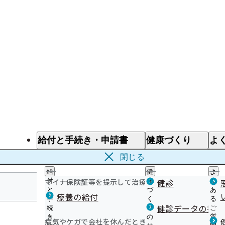
給付と手続き・申請書
健康づくり
よ
給付と手続き
健康づくり
よ
閉じる
給
健
よ
マイナ保険証等を提示して治療を受けるとき
付
康
健診
く
と
づ
あ
療養の給付
手
く
る
徳島支部
健診データの提供
続
り
ご
き
の
質
病気やケガで会社を休んだとき