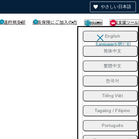
やさしい日本語
都道府県支部
船員保険にご加入の方
Language
閲覧支援ツール
English
Languageを閉じる
简体中文
繁體中文
한국어
Tiếng Việt
Tagalog / Filipino
Português