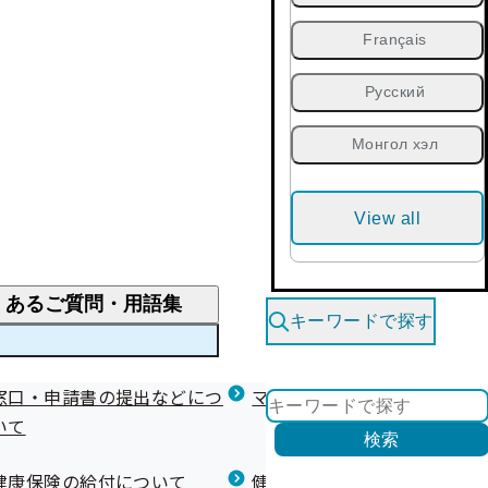
Français
Русский
Монгол хэл
View all
くあるご質問・用語集
キーワードで探す
くあるご質問
窓口・申請書の提出などにつ
医療費が高額になりそう・なったとき
健診を受けた後の健康づくり
マイナ保険証等関連について
いて
限度額適用認定・高額療養費・高額介護合算
検索
について
健康宣言（コラボヘルス）
健康保険の給付について
健康保険任意継続制度（退職
医療費の全額を負担したとき