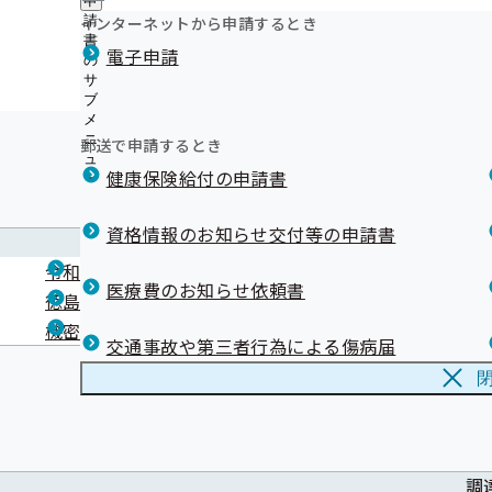
申
ュ
ニ
つ
公
インターネットから申請するとき
請
調
ー
ュ
い
開
リンク集
書
ー
電子申請
て
令和8年度事業者健診結果提出勧奨等業務委託
の
の
の
サ
サ
徳島支部加入事業所に対する送付用封筒の作成・送付
サ
ブ
ブ
ブ
メ
メ
メ
ニ
ニ
郵送で申請するとき
ニ
ュ
ュ
ュ
健康保険給付の申請書
ー
ー
ー
資格情報のお知らせ交付等の申請書
調
令和8年度 秋季集団健診案内DM作成及び発送等業務
医療費のお知らせ依頼書
徳島支部窓口における番号発券機の購入・設置につい
機密文書の収集運搬及び廃棄処理業務委託
交通事故や第三者行為による傷病届
調