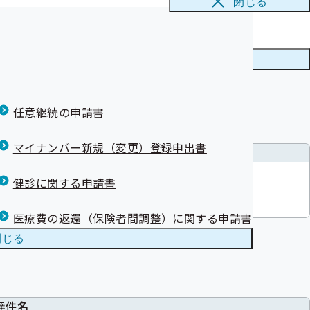
閉じる
達件名
物の印刷・封入封緘業務委託
メニューを
閉じる
任意継続の申請書
マイナンバー新規（変更）登録申出書
達件名
委託
健診に関する申請書
て
医療費の返還（保険者間調整）に関する申請書
閉じる
達件名