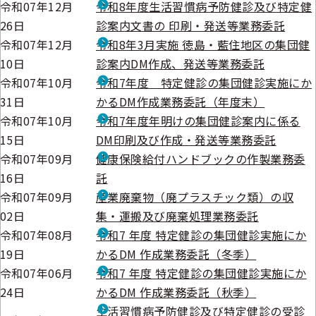
令和07年12月
令和8年度生活習慣病予防健診及び特定健
26日
診案内文書の 印刷・発送等業務委託
令和07年12月
令和8年3月実施 徳島・藍住地区の集団健
10日
診案内DM作成、発送等業務委託
令和07年10月
令和7年度 特定健診の集団健診実施にか
31日
かるDM作成業務委託（年度末）
令和07年10月
令和7年度年明けの集団健診案内に係る
15日
DM印刷及び作成・発送等業務委託
令和07年09月
健康保険給付ハンドブックの作製業務委
16日
託
令和07年09月
産業廃棄物（廃プラスチック類）の収
02日
集・運搬及び廃棄処理業務委託
令和07年08月
令和7 年度 特定健診の集団健診実施にか
19日
かるDM 作成業務委託（冬季）
令和07年06月
令和7 年度 特定健診の集団健診実施にか
24日
かるDM 作成業務委託（秋季）
生活習慣病予防健診及び特定健診の受診