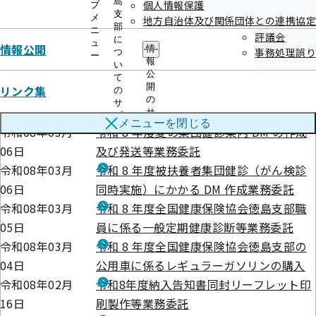
島
個人情報保護
ブ
支
メ
地方自治体及び関係団体との連携協定
部
ニ
見積競争
評議会
に
ュ
情報公開
情
事務処理誤り
つ
ー
報
い
公告日
調達件名
公
て
開
リンク集
の
令和08年03月
令和８年度 生活習慣改善通知にかかる圧
の
サ
12日
着はがきの作成および発送業務委託
サ
ブ
メニューを
閉じる
ブ
メ
令和08年03月
令和 8 年度夏の集団健診案内 DM の作成
メ
ニ
06日
及び発送等業務委託
ニ
ュ
ュ
ー
令和08年03月
令和 8 年度被扶養者集団健診（がん検診
ー
06日
同時実施）にかかる DM 作成業務委託
令和08年03月
令和 8 年度全国健康保険協会徳島支部職
05日
員に係る一般定期健康診断等業務委託
令和08年03月
令和 8 年度全国健康保険協会徳島支部の
04日
公用車に係るレギュラーガソリンの購入
令和08年02月
令和8年度納入告知書同封リーフレット印
16日
刷製作等業務委託