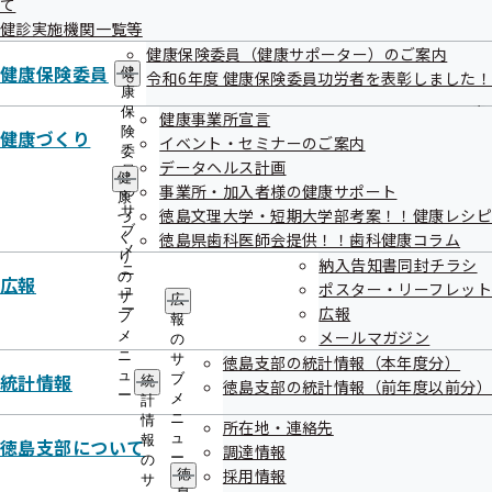
終了分
て
出
指
健診実施機関一覧等
先
導
一
健康保険委員（健康サポーター）のご案内
の
覧
健康保険委員
ご
健
令和6年度 健康保険委員功労者を表彰しました！
の
案
康
一般競争入札
サ
内
保
健康事業所宣言
ブ
の
険
健康づくり
イベント・セミナーのご案内
メ
サ
委
公告日
調達件名
データヘルス計画
ニ
ブ
員
健
ュ
令和 8 年度生活習慣病予防健診等及び特
事業所・加入者様の健康サポート
メ
の
康
令和07年09月
ー
ニ
サ
徳島文理大学・短期大学部考案！！健康レシピ
づ
定健診の年次案内封入封緘・発送等業務
ュ
ブ
10日
く
徳島県歯科医師会提供！！歯科健康コラム
委託 一式
ー
メ
り
納入告知書同封チラシ
ニ
の
令和07年08月
令和7年度冬の集団健診案内に係るDM印
広報
ポスター・リーフレット
ュ
サ
広
14日
刷及び作成・発送等業務委託
ー
広報
ブ
報
メールマガジン
メ
令和07年07月
令和 7 年度 禁煙勧奨通知書等の印刷およ
の
ニ
サ
徳島支部の統計情報（本年度分）
28日
び封入封緘発送業務委託
ュ
統計情報
ブ
統
徳島支部の統計情報（前年度以前分）
ー
徳島支部加入事業所に対する送付用封筒
メ
計
令和07年05月
ニ
情
所在地・連絡先
の作成・送付物の印刷・封入封緘業務委
ュ
16日
報
徳島支部について
調達情報
託
ー
の
採用情報
徳
サ