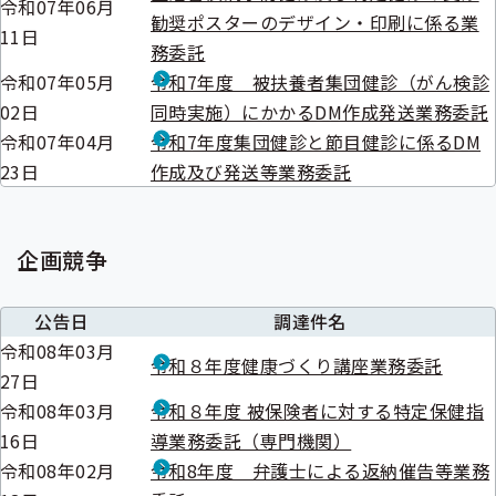
令和07年06月
勧奨ポスターのデザイン・印刷に係る業
11日
務委託
令和07年05月
令和7年度 被扶養者集団健診（がん検診
02日
同時実施）にかかるDM作成発送業務委託
令和07年04月
令和7年度集団健診と節目健診に係るDM
23日
作成及び発送等業務委託
企画競争
公告日
調達件名
令和08年03月
令和８年度健康づくり講座業務委託
27日
令和08年03月
令和８年度 被保険者に対する特定保健指
16日
導業務委託（専門機関）
令和08年02月
令和8年度 弁護士による返納催告等業務