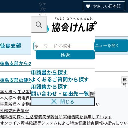
ウェ
やさしい日本語
ブサ
イト
全体
のナ
キーワードで探す
ビ
ゲー
ショ
徳島支部
ン
徳島支部
メニュー
を開く
検索
徳島支部からのお知らせ
申請書から探す
調達情報
よくあるご質問から探す
徳島支部の健診・保健指導のご案内
徳
令和07年度（終了分）
用語集から探す
島
支
本人様へ 生活習慣病予防健診のご案内
問い合わせ・届出先一覧
問
部
本人様へ 特定保健指導のご案内
い
の
閉じる
事業所様へ 定期健康診断結果の提供にご協力ください
合
健
わ
外部委託先情報
診
せ
・
健診機関様へ 生活習慣病予防健診実施機関を募集しています
・
保
オンライン資格確認等システムによる特定健康診査情報の提供につい
届
健