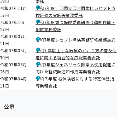
18日
委託
令和07年11月
令和7年度 四国支部合同歯科レセプト点
17日
検研修の実施等業務委託
令和07年10月
令和7年度健康保険委員研修会動画作成・
27日
配信業務委託
令和07年07月
令和7年度レセプト点検事務研修業務委託
11日
令和07年05月
令和7 年度上手な医療のかかり方の普及促
30日
進に関する複合的な広報業務委託
令和07年05月
令和7年度ジェネリック医薬品使用促進に
26日
向けた軽減額通知作成等業務委託
令和07年04月
令和７年度 被保険者に対する特定保健指
11日
導業務委託
公募