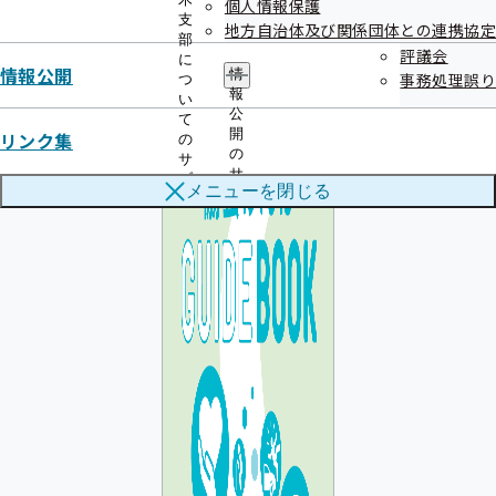
個人情報保護
支
地方自治体及び関係団体との連携協定
部
評議会
に
情報公開
情
事務処理誤り
つ
報
い
公
て
開
リンク集
の
の
サ
サ
ブ
メニューを
閉じる
ブ
メ
メ
ニ
ニ
ュ
ュ
ー
ー