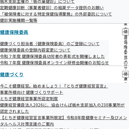
事業主の皆様へ
栃木支部主催の「栃の葉健診」について
出
指
定期健康診断（事業者健診）の結果データ提供のお願い
先
導
一
「被保険者に対する特定保健指導業務」の外部委託について
の
社員が入院することになった！医療費の負担が安くなる制度
覧
ご
健診実施機関一覧等
の
案
はあるの？
サ
内
健康保険委員
健
社員が病気で休むことになった！休業手当のような制度はあ
ブ
の
康
メ
サ
るの？
保
健康づくり担当者（健康保険委員）のご登録について
ニ
ブ
険
社員が退職することになった！その後の健康保険はどうなる
ュ
健康保険委員の登録内容変更について
メ
委
ー
ニ
令和７年度 健康保険委員功労者の表彰式を開催しました
の？
員
ュ
令和７年度 健康保険委員オンライン研修会開催のお知らせ
の
制度の種類が多くて何が何だかわからない・・・
ー
サ
健康づくり
ブ
健
こんな時、事業所内で健康保険の知識があり、アドバイスが
メ
康
できる方がいれば、心強いと思ませんか？
ニ
づ
今こそ健康経営。始めましょう！『とちぎ健康経営宣言』
ュ
く
協会けんぽ栃木支部では、メールによる最新情報の提供、健
事業所様向け 健康づくりサポート
ー
り
とちぎ健康経営事業所認定制度
康保険委員限定の「協会けんぽGUIDE BOOK」、健康保険委
の
健康経営優良法人2026に、協会けんぽ栃木支部加入の230事業所が
サ
員向け広報誌「協会けんぽとちぎ」などをお送りし、日々の
ブ
認定されました
健康保険事務に活用いただいております！日々のお仕事に支
メ
【とちぎ健康経営宣言事業所限定】令和8年度健康セミナー及びメン
ニ
障のない範囲でご協力いただいておりますので、この機会に
タルヘルス対策支援のご案内
ュ