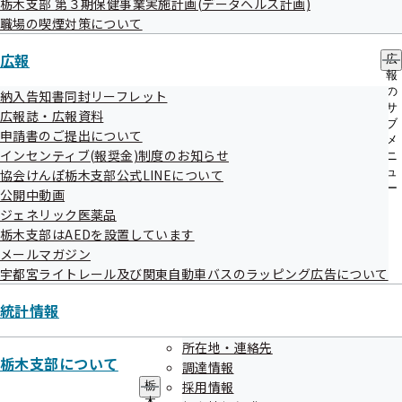
栃木支部 第３期保健事業実施計画(データヘルス計画)
ぜひ、御社の従業員様をご登録ください。また、事業主様ご
ー
職場の喫煙対策について
自身もご登録いただけます！
広報
広
報
の
納入告知書同封リーフレット
サ
広報誌・広報資料
ブ
申請書のご提出について
メ
インセンティブ(報奨金)制度のお知らせ
ニ
ご登録のメリット
ュ
協会けんぽ栃木支部公式LINEについて
ー
公開中動画
ジェネリック医薬品
健康保険の手続きがすぐわかる！「協会けんぽGUIDE
栃木支部はAEDを設置しています
BOOK（見本は画像をクリック）」を進呈
メールマガジン
最新の健康保険制度の情報をいち早く提供！「協会け
宇都宮ライトレール及び関東自動車バスのラッピング広告について
んぽとちぎ」の送付
統計情報
各種研修会、セミナーに優先的にご案内
活動内容に応じて表彰制度あり
所在地・連絡先
栃木支部について
調達情報
採用情報
栃
木