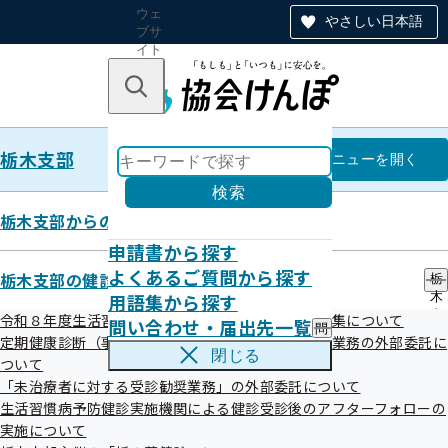
ウェ
やさしい日本語
ブサ
イト
全体
のナ
キーワードで探す
ビ
ゲー
ショ
栃木支部
ン
栃木支部
メニュー
を開く
検索
栃木支部からのお知らせ
申請書から探す
健康づくり担当者（健康保険委
よくあるご質問から探す
栃木支部の健診・保健指導のご案内
栃
用語集から探す
木
員）のご登録について
支
令和８年度生活習慣病予防健診等実施機関の新規募集について
問い合わせ・届出先一覧
問
部
定期健康診断（事業者健診）の結果データ提供勧奨業務の外部委託に
い
の
閉じる
ついて
合
健
わ
「未治療者に対する受診勧奨業務」の外部委託について
診
せ
・
生活習慣病予防健診実施機関による健診受診後のアフターフォローの
・
保
実施について
届
健