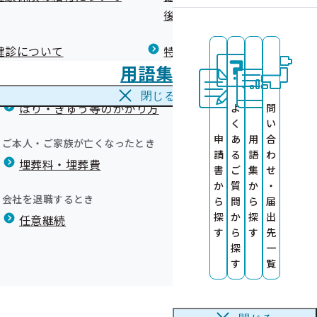
広報）
健康づくりコラム
後の健康保険）について
療養費
閉じる
ついて
健診について
特定保健指導について
海外で急な病気にかかり治療を受けたとき
の外部委託につ
用語集
海外療養費
閉じる
ーフォローの実
はり・きゅう等のかかり方
よ
問
く
い
』
せ
申
あ
用
合
ご本人・ご家族が亡くなったとき
請
る
語
わ
埋葬料・埋葬費
いて
書
ご
集
せ
30事業所が認定
か
質
か
・
会社を退職するとき
ら
問
ら
届
ナー及びメンタ
探
か
探
出
任意継続
す
ら
す
先
探
一
す
覧
告について