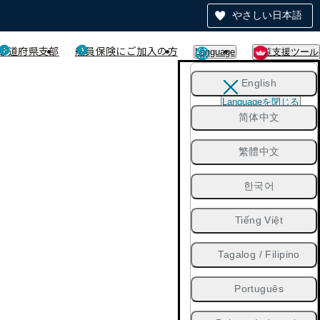
やさしい日本語
都道府県支部
船員保険にご加入の方
Language
閲覧支援ツール
English
Languageを閉じる
简体中文
繁體中文
한국어
Tiếng Việt
Tagalog / Filipino
Português