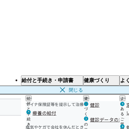
給付と手続き・申請書
健康づくり
よ
給付と手続き
健康づくり
よ
閉じる
給
健
よ
マイナ保険証等を提示して治療を受けるとき
付
康
健診
く
と
づ
あ
療養の給付
手
く
る
栃木支部
健診データの提供
続
り
ご
き
の
質
病気やケガで会社を休んだとき