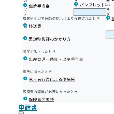
の
サ
問
栃木支部からのお知らせ
パンフレット等（
傷病手当金
サ
ブ
の
ブ
メ
サ
令和８年度生活習慣病予防健診等実施機関の新規募集に
メ
ニ
ブ
病気やケガで医師の指示により移送されたとき
栃木支部の健診・保健指導のご案内
ニ
ュ
栃
メ
定期健康診断（事業者健診）の結果データ提供勧奨業務
令和05年度
ュ
ー
木
ニ
移送費
いて
ー
支
ュ
健康づくり担当者（健康保険委員）のご登録について
「未治療者に対する受診勧奨業務」の外部委託について
部
ー
健康保険委員
健
健康保険委員の登録内容変更について
生活習慣病予防健診実施機関による健診受診後のアフタ
の
柔道整復師のかかり方
康
令和７年度 健康保険委員功労者の表彰式を開催しました
健
施について
保
今こそ健康経営。始めましょう！『とちぎ健康経営宣言
令和７年度 健康保険委員オンライン研修会開催のお知ら
診
栃木支部主催の「栃の葉健診」について
険
健康づくり
健
令和5年度 第3回栃木支部評議会
事業所様向け 健康づくりサポート
出産する・したとき
・
委
定期健康診断（事業者健診）の結果データ提供のお願い
康
とちぎ健康経営事業所認定制度
保
員
出産育児一時金・出産手当金
づ
「被保険者に対する特定保健指導業務」の外部委託につ
納入告知書同封リーフレット
健
健康経営優良法人2026に、協会けんぽ栃木支部加入の2
令和06年01月12日開催
の
く
広報
広
健診実施機関一覧等
広報誌・広報資料
指
サ
されました
り
報
導
申請書のご提出について
ブ
事故にあったとき
の
開催案内
【とちぎ健康経営宣言事業所限定】令和8年度健康セミ
資料
議事録
の
の
メ
インセンティブ(報奨金)制度のお知らせ
サ
ルヘルス対策支援のご案内
サ
統計情報
第三者行為による傷病届
ご
ニ
ブ
協会けんぽ栃木支部公式LINEについて
ブ
案
栃木支部 第３期保健事業実施計画(データヘルス計画)
ュ
令和5年度 第2回栃木支部評議会
メ
メ
公開中動画
内
職場の喫煙対策について
ー
所在地・連絡先
ニ
医療費の返還が必要になったとき
ニ
の
ジェネリック医薬品
栃木支部について
栃
調達情報
ュ
ュ
令和05年10月24日開催
サ
栃木支部はAEDを設置しています
保険者間調整
木
ー
採用情報
ー
ブ
支
メールマガジン
評議会
申請書
個人情報保護
メ
開催案内
資料
議事録
部
情報公開
情
宇都宮ライトレール及び関東自動車バスのラッピング広
事務処理誤り
ニ
地方自治体及び関係団体との連携協定
に
報