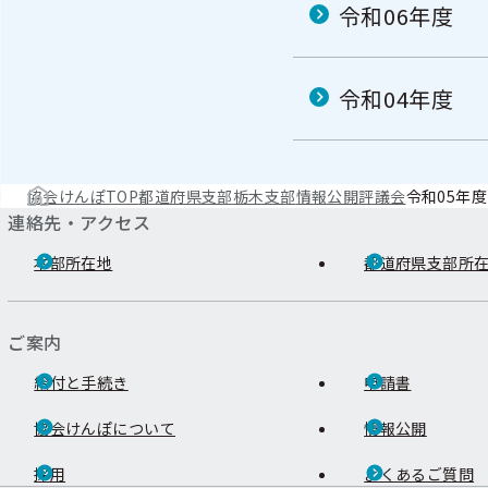
令和06年度
令和04年度
協会けんぽTOP
都道府県支部
栃木支部
情報公開
評議会
令和05年度
連絡先・アクセス
本部所在地
都道府県支部所
ご案内
給付と手続き
申請書
協会けんぽについて
情報公開
採用
よくあるご質問