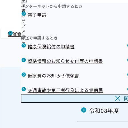
申
ュ
つ
公
インターネットから申請するとき
請
ー
令和5年度 第1回栃木支部評議会
い
開
リンク集
書
電子申請
て
の
の
の
サ
令和05年07月20日開催
サ
サ
ブ
ブ
ブ
メ
メ
開催案内
資料
議事録
メ
ニ
ニ
郵送で申請するとき
ニ
ュ
ュ
ュ
健康保険給付の申請書
ー
ー
ー
資格情報のお知らせ交付等の申請書
医療費のお知らせ依頼書
評議会
交通事故や第三者行為による傷病届
令和08年度