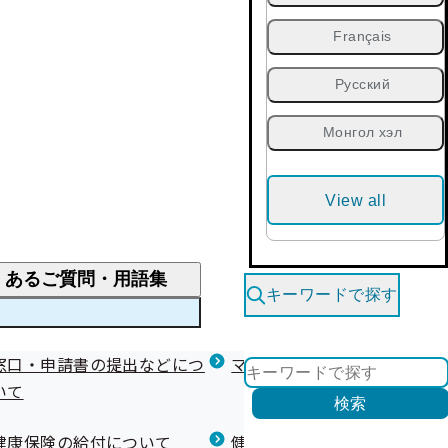
Français
Русский
Монгол хэл
View all
くあるご質問・用語集
キーワードで探す
くあるご質問
窓口・申請書の提出などにつ
医療費が高額になりそう・なったとき
健診を受けた後の健康づくり
マイナ保険証等関連について
いて
限度額適用認定・高額療養費・高額介護合算
検索
について
健康宣言（コラボヘルス）
健康保険の給付について
健康保険任意継続制度（退職
医療費の全額を負担したとき