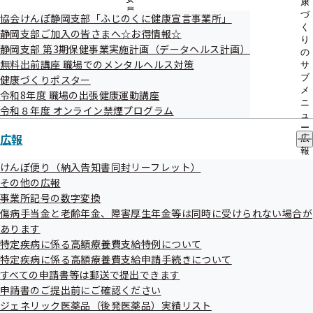
康
員
づ
協会けんぽ静岡支部「ふじのくに健康宣言事業所」
の
く
社会的評価・企業イメージの向上！
静岡支部ご加入の皆さまへ☆お得情報☆
サ
り
静岡支部 第3期保健事業実施計画（データヘルス計画）
ブ
の
メ
無料出前講座 職場でのメンタルヘルス対策
会社の知名度向上や、採用への応募者増につながります。
サ
ニ
ブ
健康づくりポスター
ュ
メ
令和8年度 職場の出張健康運動講座
制度の詳しい内容につきましては下記をご覧ください。
ー
ニ
令和８年度 オンライン禁煙プログラム
ュ
ー
経済産業省ホームページ
広報
広
報
の
けんぽ便り（納入告知書同封リーフレット）
サ
その他の広報
ブ
事業所記号の数字変換
メ
傷病手当金と老齢年金、障害厚生年金等は同時に受けられない場合が
ニ
ュ
あります
協会けんぽ静岡支部では 健康経営優良法人
ー
特定疾病に係る高額療養費支給特例について
特定疾病に係る高額療養費支給申請手続きについて
の認定に向けたサポートを行っています
すべての申請書等は郵送で提出できます
申請書のご提出前にご確認ください
ジェネリック医薬品（後発医薬品）実績リスト