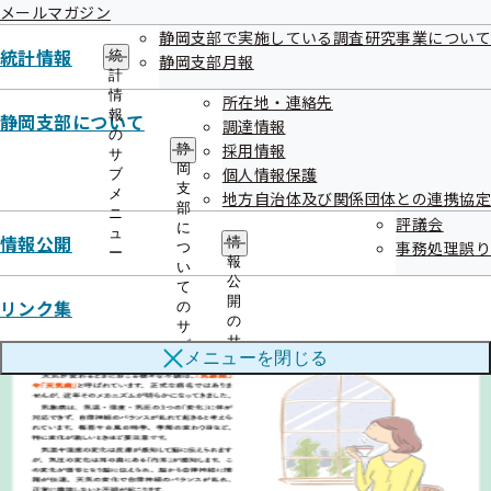
メールマガジン
①広報誌でお役立ち情報を提供！【無料】
静岡支部で実施している調査研究事業について
統計情報
統
静岡支部月報
計
毎月1回、健康宣言事業所様あてメールマガジンで広報誌
情
所在地・連絡先
「健康宣言通信」を配信しています。
報
静岡支部について
調達情報
の
採用情報
静
サ
岡
個人情報保護
ブ
支
サンプル
メ
地方自治体及び関係団体との連携協定
部
ニ
評議会
に
ュ
情報公開
情
事務処理誤り
つ
ー
報
い
公
て
開
リンク集
の
の
サ
サ
ブ
メニューを
閉じる
ブ
メ
メ
ニ
ニ
ュ
ュ
ー
ー