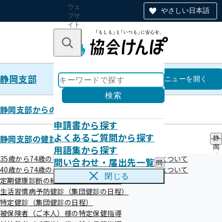
ウェ
やさしい日本語
ブサ
イト
全体
のナ
キーワードで探す
ビ
ゲー
ショ
静岡支部
ン
静岡支部
メニュー
を開く
検索
静岡支部からのお知らせ
申請書から探す
健康経営優良法人の認定を目指し
よくあるご質問から探す
静岡支部の健診・保健指導のご案内
静
用語集から探す
岡
ませんか？
支
35歳から74歳の被保険者（ご本人）様の健康診断について
問い合わせ・届出先一覧
問
部
40歳から74歳の被扶養者（ご家族）様の健康診断について
い
の
閉じる
定期健康診断の結果をご提供願います
合
健
令和04年08月15日
わ
生活習慣病予防健診（集団健診の日程）
診
せ
・
特定健診（集団健診の日程）
・
保
被保険者（ご本人）様の特定保健指導
届
健