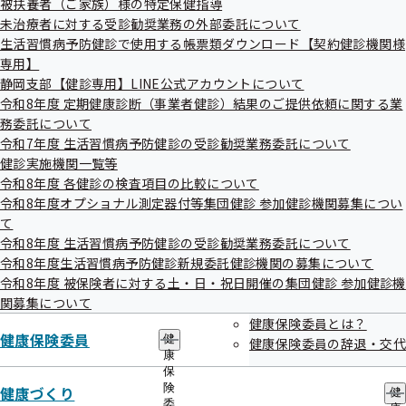
被扶養者（ご家族）様の特定保健指導
出
指
未治療者に対する受診勧奨業務の外部委託について
先
導
一
生活習慣病予防健診で使用する帳票類ダウンロード【契約健診機関様
の
覧
ご
専用】
の
健康経営優良法人とは
案
静岡支部【健診専用】LINE公式アカウントについて
サ
内
令和8年度 定期健康診断（事業者健診）結果のご提供依頼に関する業
ブ
の
メ
務委託について
サ
特に優良な健康経営を実践している大企業や中小企業等の法
ニ
ブ
令和7年度 生活習慣病予防健診の受診勧奨業務委託について
人を顕彰する制度のことです。
ュ
メ
健診実施機関一覧等
ー
ニ
令和8年度 各健診の検査項目の比較について
ュ
令和8年度オプショナル測定器付等集団健診 参加健診機関募集につい
ー
て
認定を受けるメリット
令和8年度 生活習慣病予防健診の受診勧奨業務委託について
令和8年度生活習慣病予防健診新規委託健診機関の募集について
令和8年度 被保険者に対する土・日・祝日開催の集団健診 参加健診機
関募集について
労働生産性の向上！
健康保険委員とは？
健康保険委員
健
健康保険委員の辞退・交代
従業員の健康増進だけでなく、仕事に対するモチベーション
康
保
や職場の一体感の増進につながります。
険
健康づくり
健
委