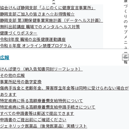
康
診断について
員
づ
協会けんぽ静岡支部「ふじのくに健康宣言事業所」
の
く
静岡支部ご加入の皆さまへ☆お得情報☆
サ
り
静岡支部 第3期保健事業実施計画（データヘルス計画）
ブ
の
40歳から74歳の被扶養者（ご家族）様の健康
メ
無料出前講座 職場でのメンタルヘルス対策
サ
診断について
ニ
ブ
健康づくりポスター
ュ
メ
令和8年度 職場の出張健康運動講座
ー
ニ
令和８年度 オンライン禁煙プログラム
ュ
定期健康診断の結果をご提供願います
ー
広報
広
報
の
けんぽ便り（納入告知書同封リーフレット）
生活習慣病予防健診（集団健診の日程）
サ
その他の広報
ブ
事業所記号の数字変換
メ
傷病手当金と老齢年金、障害厚生年金等は同時に受けられない場合が
ニ
特定健診（集団健診の日程）
ュ
あります
ー
特定疾病に係る高額療養費支給特例について
特定疾病に係る高額療養費支給申請手続きについて
すべての申請書等は郵送で提出できます
被保険者（ご本人）様の特定保健指導
申請書のご提出前にご確認ください
ジェネリック医薬品（後発医薬品）実績リスト