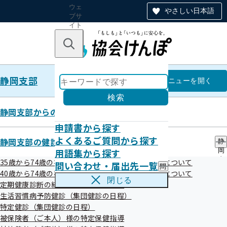
ウェ
やさしい日本語
ブサ
イト
全体
のナ
キーワードで探す
ビ
ゲー
ショ
静岡支部
ン
静岡支部
メニュー
を開く
検索
静岡支部からのお知らせ
申請書から探す
令和8年度 生活習慣病予防健診の
よくあるご質問から探す
静岡支部の健診・保健指導のご案内
静
用語集から探す
岡
受診勧奨業務委託について
支
35歳から74歳の被保険者（ご本人）様の健康診断について
問い合わせ・届出先一覧
問
部
40歳から74歳の被扶養者（ご家族）様の健康診断について
い
の
閉じる
定期健康診断の結果をご提供願います
合
健
令和08年07月16日
わ
生活習慣病予防健診（集団健診の日程）
診
せ
・
特定健診（集団健診の日程）
全国健康保険協会静岡支部加入者の健康の保持・増進を目的
・
保
被保険者（ご本人）様の特定保健指導
届
健
に、
生活習慣病予防健診
の受診勧奨業務を健診機関へ委託し