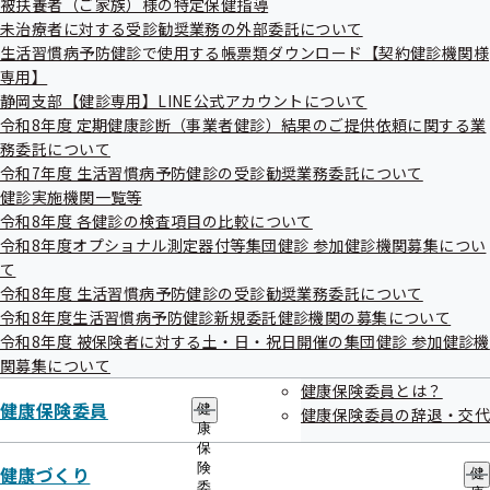
被扶養者（ご家族）様の特定保健指導
出
指
ております。
未治療者に対する受診勧奨業務の外部委託について
先
導
一
生活習慣病予防健診で使用する帳票類ダウンロード【契約健診機関様
の
覧
ご
専用】
委託先の健診機関より、文書や電話、訪問等によりご連絡を
の
案
静岡支部【健診専用】LINE公式アカウントについて
サ
内
差し上げる場合がございますので、ご理解のほどよろしくお
令和8年度 定期健康診断（事業者健診）結果のご提供依頼に関する業
ブ
の
願い申し上げます。
メ
務委託について
サ
ニ
ブ
令和7年度 生活習慣病予防健診の受診勧奨業務委託について
ュ
メ
健診実施機関一覧等
委託先健診機関はこちら
ー
ニ
令和8年度 各健診の検査項目の比較について
ュ
令和8年度オプショナル測定器付等集団健診 参加健診機関募集につい
ー
て
令和8年度 生活習慣病予防健診の受診勧奨業務委託について
令和8年度生活習慣病予防健診新規委託健診機関の募集について
令和8年度 被保険者に対する土・日・祝日開催の集団健診 参加健診機
関募集について
静岡支部の健診・保健指導のご案内
健康保険委員とは？
健康保険委員
健
健康保険委員の辞退・交代
康
保
35歳から74歳の被保険者（ご本人）様の健康
険
健康づくり
健
委