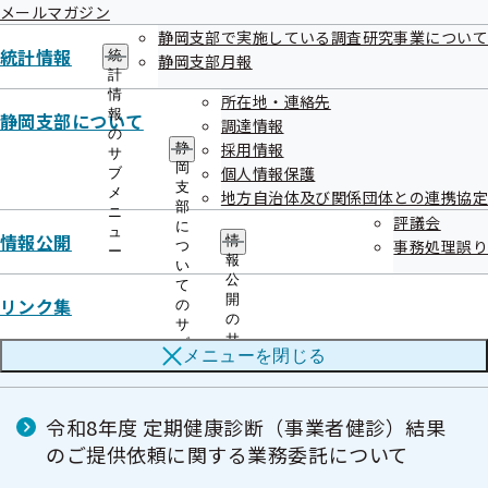
メールマガジン
被扶養者（ご家族）様の特定保健指導
静岡支部で実施している調査研究事業について
統計情報
統
静岡支部月報
計
情
所在地・連絡先
未治療者に対する受診勧奨業務の外部委託に
報
静岡支部について
調達情報
ついて
の
採用情報
静
サ
岡
個人情報保護
ブ
支
メ
地方自治体及び関係団体との連携協定
部
生活習慣病予防健診で使用する帳票類ダウン
ニ
評議会
に
ュ
ロード【契約健診機関様専用】
情報公開
情
事務処理誤り
つ
ー
報
い
公
て
開
リンク集
の
静岡支部【健診専用】LINE公式アカウントに
の
サ
サ
ついて
ブ
メニューを
閉じる
ブ
メ
メ
ニ
ニ
ュ
ュ
令和8年度 定期健康診断（事業者健診）結果
ー
ー
のご提供依頼に関する業務委託について