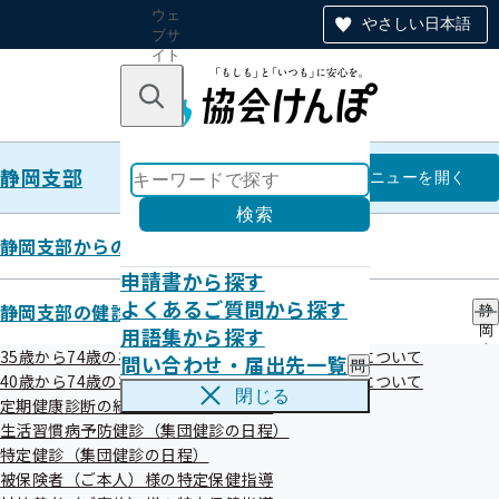
ウェ
やさしい日本語
ブサ
イト
全体
のナ
キーワードで探す
ビ
ゲー
ショ
静岡支部
ン
静岡支部
メニュー
を開く
検索
静岡支部からのお知らせ
申請書から探す
令和8年度 各健診の検査項目の比
よくあるご質問から探す
静岡支部の健診・保健指導のご案内
静
用語集から探す
岡
較について
支
35歳から74歳の被保険者（ご本人）様の健康診断について
問い合わせ・届出先一覧
問
部
40歳から74歳の被扶養者（ご家族）様の健康診断について
い
の
閉じる
定期健康診断の結果をご提供願います
合
健
令和08年05月29日
わ
生活習慣病予防健診（集団健診の日程）
診
せ
・
特定健診（集団健診の日程）
令和8年度における各健診の検査項目比較表です。
・
保
被保険者（ご本人）様の特定保健指導
届
健