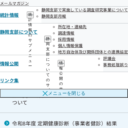
メールマガジン
静岡支部で実施している調査研究事業について
統計情報
統
静岡支部月報
被扶養者（ご家族）様の特定保健指導
計
情
所在地・連絡先
報
静岡支部について
調達情報
の
未治療者に対する受診勧奨業務の外部委託に
採用情報
静
サ
岡
ついて
個人情報保護
ブ
支
メ
地方自治体及び関係団体との連携協定
部
ニ
評議会
に
ュ
情報公開
情
事務処理誤り
つ
生活習慣病予防健診で使用する帳票類ダウン
ー
報
い
ロード【契約健診機関様専用】
公
て
開
リンク集
の
の
サ
サ
ブ
メニューを
閉じる
静岡支部【健診専用】LINE公式アカウントに
ブ
メ
メ
ニ
ついて
ニ
ュ
ュ
ー
ー
令和8年度 定期健康診断（事業者健診）結果