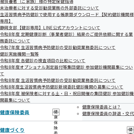
被扶養者（ご家族）様の特定保健指導
出
指
令和8年度 各健診の検査項目比較表
未治療者に対する受診勧奨業務の外部委託について
先
導
一
生活習慣病予防健診で使用する帳票類ダウンロード【契約健診機関様
の
覧
ご
被保険者（ご本人）様の生活習慣病予防健診・人間ドッ
専用】
の
案
静岡支部【健診専用】LINE公式アカウントについて
ク健診についてはこちら
サ
内
令和8年度 定期健康診断（事業者健診）結果のご提供依頼に関する業
ブ
の
メ
務委託について
サ
令和8年度から新しくなった被保険者（ご本人）様の健診
ニ
ブ
令和7年度 生活習慣病予防健診の受診勧奨業務委託について
ュ
について詳しくはこちら
メ
健診実施機関一覧等
ー
ニ
令和8年度 各健診の検査項目の比較について
ュ
被扶養者（ご家族）様の特定健診についてはこちら
令和8年度オプショナル測定器付等集団健診 参加健診機関募集につい
ー
て
令和8年度 生活習慣病予防健診の受診勧奨業務委託について
令和8年度生活習慣病予防健診新規委託健診機関の募集について
令和8年度 被保険者に対する土・日・祝日開催の集団健診 参加健診機
関募集について
健康保険委員とは？
健康保険委員
健
健康保険委員の辞退・交代
静岡支部の健診・保健指導のご案内
康
保
険
健康づくり
健
委