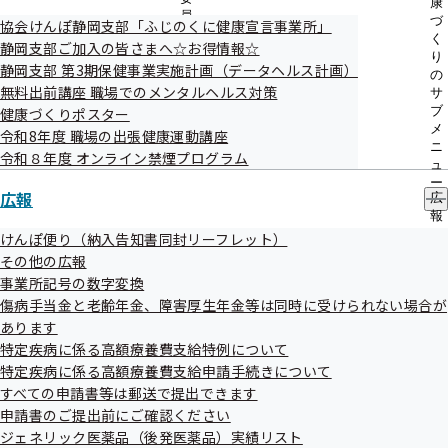
康
員
35歳から74歳の被保険者（ご本人）様の健康
づ
協会けんぽ静岡支部「ふじのくに健康宣言事業所」
の
く
診断について
静岡支部ご加入の皆さまへ☆お得情報☆
サ
り
静岡支部 第3期保健事業実施計画（データヘルス計画）
ブ
の
メ
無料出前講座 職場でのメンタルヘルス対策
サ
ニ
ブ
健康づくりポスター
40歳から74歳の被扶養者（ご家族）様の健康
ュ
メ
令和8年度 職場の出張健康運動講座
診断について
ー
ニ
令和８年度 オンライン禁煙プログラム
ュ
ー
広報
広
定期健康診断の結果をご提供願います
報
の
けんぽ便り（納入告知書同封リーフレット）
サ
その他の広報
ブ
事業所記号の数字変換
生活習慣病予防健診（集団健診の日程）
メ
傷病手当金と老齢年金、障害厚生年金等は同時に受けられない場合が
ニ
ュ
あります
ー
特定疾病に係る高額療養費支給特例について
特定健診（集団健診の日程）
特定疾病に係る高額療養費支給申請手続きについて
すべての申請書等は郵送で提出できます
申請書のご提出前にご確認ください
被保険者（ご本人）様の特定保健指導
ジェネリック医薬品（後発医薬品）実績リスト