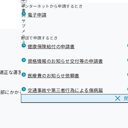
申
令和8年度生活習慣病予防健診新規委託健診機関の募集
メールマガジン
ュ
ニ
つ
公
インターネットから申請するとき
請
ー
ュ
令和8年度 被保険者に対する土・日・祝日開催の集団健診
い
開
リンク集
書
ー
募集について
電子申請
て
の
の
の
サ
サ
サ
ブ
ブ
ブ
メ
メ
メ
ニ
ニ
郵送で申請するとき
ニ
ュ
ュ
ュ
健康保険給付の申請書
ー
ー
ー
資格情報のお知らせ交付等の申請書
適正な運営に資するため、各支部に評議会を設け、次のよう
医療費のお知らせ依頼書
交通事故や第三者行為による傷病届
支部にかかる事項