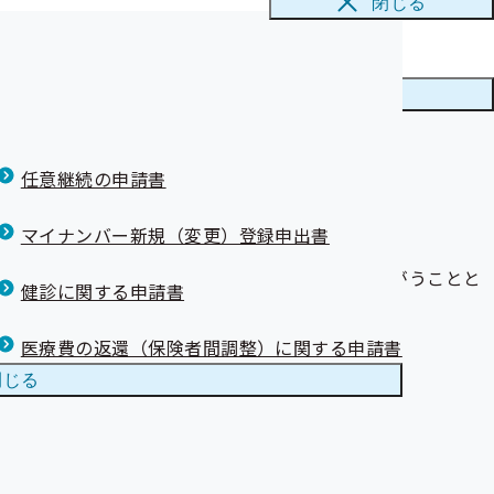
閉じる
について
 参加健診機関
メニューを
閉じる
任意継続の申請書
マイナンバー新規（変更）登録申出書
な事項について、評議員の方々からご意見をうかがうことと
健診に関する申請書
医療費の返還（保険者間調整）に関する申請書
閉じる