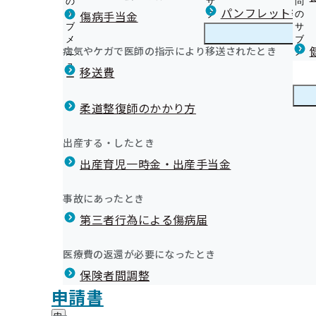
の
サ
問
静岡支部からのお知らせ
パンフレット等（
傷病手当金
サ
ブ
の
ブ
メ
サ
35歳から74歳の被保険者（ご本人）様の健康診断につい
メ
ニ
ブ
病気やケガで医師の指示により移送されたとき
静岡支部の健診・保健指導のご案内
ニ
ュ
静
メ
40歳から74歳の被扶養者（ご家族）様の健康診断につい
ュ
ー
岡
ニ
移送費
定期健康診断の結果をご提供願います
ー
支
ュ
健康保険委員とは？
生活習慣病予防健診（集団健診の日程）
部
ー
健康保険委員
健
健康保険委員の辞退・交代
特定健診（集団健診の日程）
の
柔道整復師のかかり方
康
健
被保険者（ご本人）様の特定保健指導
保
協会けんぽ静岡支部「ふじのくに健康宣言事業所」
診
被扶養者（ご家族）様の特定保健指導
険
健康づくり
健
静岡支部ご加入の皆さまへ☆お得情報☆
出産する・したとき
・
委
未治療者に対する受診勧奨業務の外部委託について
康
静岡支部 第3期保健事業実施計画（データヘルス計画）
保
員
出産育児一時金・出産手当金
づ
生活習慣病予防健診で使用する帳票類ダウンロード【契
けんぽ便り（納入告知書同封リーフレット）
健
無料出前講座 職場でのメンタルヘルス対策
の
く
広報
広
用】
その他の広報
指
サ
健康づくりポスター
り
報
導
静岡支部【健診専用】LINE公式アカウントについて
事業所記号の数字変換
ブ
事故にあったとき
の
令和8年度 職場の出張健康運動講座
の
の
静岡支部で実施している調査研究事業について
メ
令和8年度 定期健康診断（事業者健診）結果のご提供依
傷病手当金と老齢年金、障害厚生年金等は同時に受けら
サ
令和８年度 オンライン禁煙プログラム
サ
統計情報
第三者行為による傷病届
ご
統
静岡支部月報
ニ
ブ
委託について
ります
ブ
案
計
ュ
メ
令和7年度 生活習慣病予防健診の受診勧奨業務委託につ
メ
特定疾病に係る高額療養費支給特例について
内
情
ー
所在地・連絡先
ニ
医療費の返還が必要になったとき
ニ
の
健診実施機関一覧等
特定疾病に係る高額療養費支給申請手続きについて
報
静岡支部について
静
調達情報
ュ
ュ
サ
の
令和8年度 各健診の検査項目の比較について
すべての申請書等は郵送で提出できます
保険者間調整
岡
ー
採用情報
ー
ブ
サ
支
令和8年度オプショナル測定器付等集団健診 参加健診機
申請書のご提出前にご確認ください
評議会
申請書
個人情報保護
メ
ブ
部
情報公開
情
令和8年度 生活習慣病予防健診の受診勧奨業務委託につ
ジェネリック医薬品（後発医薬品）実績リスト
事務処理誤り
ニ
メ
地方自治体及び関係団体との連携協定
に
報