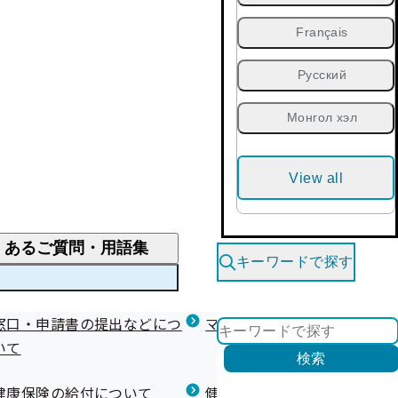
Français
Русский
Монгол хэл
View all
くあるご質問・用語集
キーワードで探す
くあるご質問
窓口・申請書の提出などにつ
医療費が高額になりそう・なったとき
健診を受けた後の健康づくり
マイナ保険証等関連について
いて
限度額適用認定・高額療養費・高額介護合算
検索
について
健康宣言（コラボヘルス）
健康保険の給付について
健康保険任意継続制度（退職
医療費の全額を負担したとき