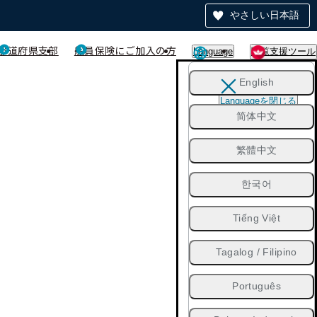
やさしい日本語
都道府県支部
船員保険にご加入の方
Language
閲覧支援ツール
English
Languageを閉じる
简体中文
繁體中文
한국어
Tiếng Việt
Tagalog / Filipino
Português