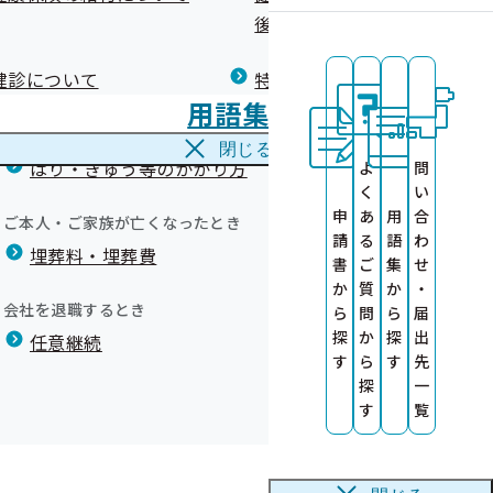
広報）
健康づくりコラム
後の健康保険）について
療養費
閉じる
て
健診について
特定保健指導について
海外で急な病気にかかり治療を受けたとき
て
用語集
海外療養費
閉じる
はり・きゅう等のかかり方
よ
問
く
い
申
あ
用
合
ご本人・ご家族が亡くなったとき
請
る
語
わ
埋葬料・埋葬費
約健診機関様専
書
ご
集
せ
か
質
か
・
会社を退職するとき
ら
問
ら
届
頼に関する業務
れない場合があ
探
か
探
出
任意継続
す
ら
す
先
いて
探
一
す
覧
関募集について
いて