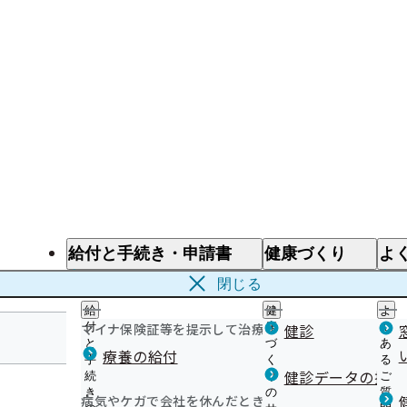
給付と手続き・申請書
健康づくり
よ
給付と手続き
健康づくり
よ
閉じる
給
健
よ
マイナ保険証等を提示して治療を受けるとき
付
康
健診
く
と
づ
あ
療養の給付
手
く
る
静岡支部
健診データの提供
続
り
ご
き
の
質
病気やケガで会社を休んだとき