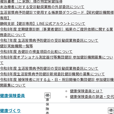
被扶養者（ご家族）様の特定保健指導
出
指
令和08年03月
未治療者に対する受診勧奨業務の外部委託について
先
導
傷病手当金の支給決定額誤り（過払い）
一
生活習慣病予防健診で使用する帳票類ダウンロード【契約健診機関様
の
31日
覧
ご
専用】
令和08年02月
の
案
傷病手当金の支給決定額誤り（過払い）
静岡支部【健診専用】LINE公式アカウントについて
サ
内
27日
令和8年度 定期健康診断（事業者健診）結果のご提供依頼に関する業
ブ
の
令和08年02月
メ
務委託について
サ
傷病手当金の支給決定額誤り（不足）
ニ
ブ
令和7年度 生活習慣病予防健診の受診勧奨業務委託について
27日
ュ
メ
健診実施機関一覧等
令和08年01月
ー
ニ
特定保健指導の訪問遅延
令和8年度 各健診の検査項目の比較について
ュ
30日
令和8年度オプショナル測定器付等集団健診 参加健診機関募集につい
ー
令和07年12月
支部評議会出席者に対する旅費の未払い
て
26日
について
令和8年度 生活習慣病予防健診の受診勧奨業務委託について
令和8年度生活習慣病予防健診新規委託健診機関の募集について
令和07年12月
任意継続保険料口座振替依頼書の登録漏
令和8年度 被保険者に対する土・日・祝日開催の集団健診 参加健診機
26日
れ（未処理）
関募集について
令和07年11月
健康保険委員とは？
外部メールの誤送信
健康保険委員
28日
健
健康保険委員の辞退・交代
康
令和07年11月
出産育児一時金の支給決定額誤り（過払
保
28日
い）
険
健康づくり
健
委