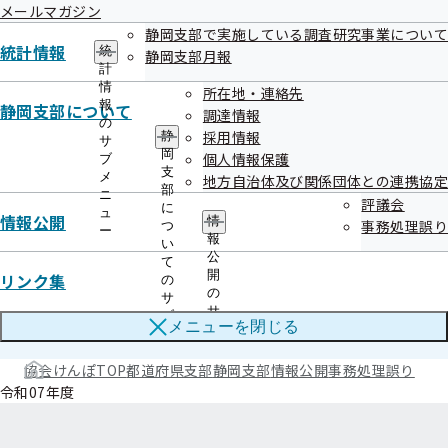
メールマガジン
静岡支部で実施している調査研究事業について
統計情報
統
静岡支部月報
計
情
所在地・連絡先
報
静岡支部について
調達情報
の
採用情報
事務処理誤り
静
サ
岡
個人情報保護
ブ
支
メ
地方自治体及び関係団体との連携協定
部
ニ
評議会
に
令和08年度
ュ
情報公開
情
事務処理誤り
つ
ー
報
い
公
て
開
リンク集
の
令和07年度
の
サ
サ
ブ
メニューを
閉じる
ブ
メ
メ
ニ
ニ
協会けんぽTOP
都道府県支部
静岡支部
情報公開
事務処理誤り
ュ
ュ
ー
令和07年度
ー