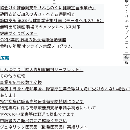
康
令和07年10月
員
傷病手当金の支給決定額誤り（過払い）
づ
協会けんぽ静岡支部「ふじのくに健康宣言事業所」
31日
の
く
静岡支部ご加入の皆さまへ☆お得情報☆
サ
り
令和07年09月
静岡支部 第3期保健事業実施計画（データヘルス計画）
ブ
傷病手当金の支給決定額誤り（過払い）
の
30日
メ
無料出前講座 職場でのメンタルヘルス対策
サ
ニ
ブ
健康づくりポスター
令和07年07月
ュ
傷病手当金の支給決定額誤り（過払い）
メ
令和8年度 職場の出張健康運動講座
31日
ー
ニ
令和８年度 オンライン禁煙プログラム
ュ
令和07年06月
療養費（治療用装具）の支給決定額誤り
ー
広報
30日
（過払い）
広
報
令和07年06月
の
傷病手当金の支給決定額誤り（過払い）
けんぽ便り（納入告知書同封リーフレット）
30日
サ
その他の広報
ブ
令和07年05月
事業所記号の数字変換
メ
出産育児一時金添付書類の誤送付
傷病手当金と老齢年金、障害厚生年金等は同時に受けられない場合が
30日
ニ
ュ
あります
令和07年05月
ー
健康診断結果報告書の誤送付
特定疾病に係る高額療養費支給特例について
30日
特定疾病に係る高額療養費支給申請手続きについて
令和07年04月
すべての申請書等は郵送で提出できます
被扶養者状況リストの誤送付
30日
申請書のご提出前にご確認ください
ジェネリック医薬品（後発医薬品）実績リスト