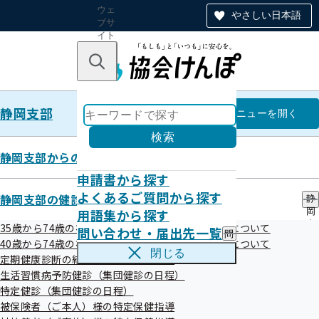
ウェ
やさしい日本語
ブサ
イト
全体
のナ
キーワードで探す
ビ
ゲー
ショ
静岡支部
ン
静岡支部
メニュー
を開く
検索
静岡支部からのお知らせ
申請書から探す
令和07年度
よくあるご質問から探す
静岡支部の健診・保健指導のご案内
静
用語集から探す
岡
支
35歳から74歳の被保険者（ご本人）様の健康診断について
問い合わせ・届出先一覧
問
部
掲載日
事案名
40歳から74歳の被扶養者（ご家族）様の健康診断について
い
の
閉じる
定期健康診断の結果をご提供願います
令和08年03月
企画競争公告時の仕様書等への金額記載
合
健
わ
生活習慣病予防健診（集団健診の日程）
診
31日
漏れ
せ
・
特定健診（集団健診の日程）
令和08年03月
企画競争公告時の仕様書等への金額記載
・
保
被保険者（ご本人）様の特定保健指導
届
健
31日
誤り