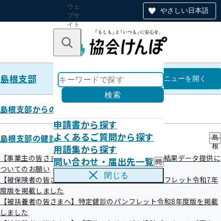
ウェ
やさしい日本語
ブサ
イト
全体
のナ
キーワードで探す
ビ
ゲー
ショ
島根支部
ン
島根支部
メニュー
を開く
検索
島根支部からのお知らせ
申請書から探す
健康保険委員について
よくあるご質問から探す
島根支部の健診・保健指導のご案内
島
用語集から探す
根
支
【事業主の皆さまへ】定期健康診断（事業者健診）結果データ提供に
問い合わせ・届出先一覧
問
部
令和08年07月23日
ついてのお願い
い
の
閉じる
【被保険者の皆さまへ】生活習慣病予防健診のパンフレット令和7年
合
健
わ
度版を掲載しました
診
せ
・
【被扶養者の皆さまへ】特定健診のパンフレット令和8年度版を掲載
・
保
しました
届
健