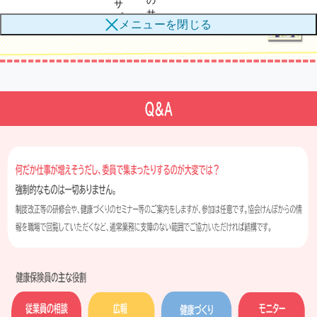
の
サ
サ
ブ
メニューを
閉じる
ブ
メ
メ
ニ
ニ
ュ
ュ
ー
ー