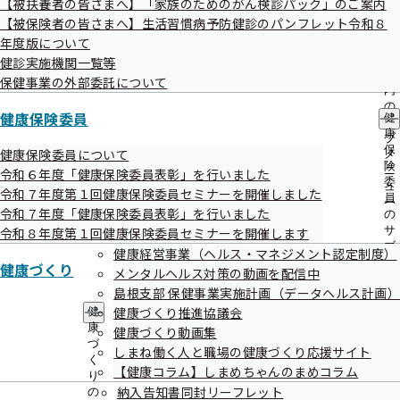
【被扶養者の皆さまへ】「家族のためのがん検診パック」のご案内
出
指
【被保険者の皆さまへ】生活習慣病予防健診のパンフレット令和８
先
導
一
年度版について
の
覧
ご
健診実施機関一覧等
の
案
保健事業の外部委託について
サ
内
ブ
の
健康保険委員
健
メ
サ
康
ニ
ブ
保
ュ
健康保険委員について
メ
険
ー
ニ
令和６年度「健康保険委員表彰」を行いました
委
ュ
令和７年度第１回健康保険委員セミナーを開催しました
員
ー
令和７年度「健康保険委員表彰」を行いました
の
サ
令和８年度第１回健康保険委員セミナーを開催します
ブ
健康経営事業（ヘルス・マネジメント認定制度）
メ
健康づくり
メンタルヘルス対策の動画を配信中
ニ
島根支部 保健事業実施計画（データヘルス計画）
ュ
健康づくり推進協議会
ー
健
康
健康づくり動画集
づ
しまね働く人と職場の健康づくり応援サイト
く
【健康コラム】しまめちゃんのまめコラム
り
納入告知書同封リーフレット
の