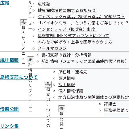
広報
サ
広報誌
ブ
健康保険給付に関するお知らせ
メ
ジェネリック医薬品（後発医薬品）実績リスト
ニ
「バイオシミラー」というお薬をご存じですか？
広
ュ
報
ー
インセンティブ（報奨金）制度
の
島根支部LINE公式アカウントについて
サ
みんなで学ぼう！上手な医療のかかり方
ブ
メールマガジン
メ
ニ
島根支部の統計・分析情報
統計情報
ュ
統
統計情報（ジェネリック医薬品使用状況月報）
ー
計
情
所在地・連絡先
報
島根支部について
調達情報
の
採用情報
島
サ
根
個人情報保護
ブ
支
メ
地方自治体及び関係団体との連携協定
部
ニ
評議会
に
ュ
情報公開
情
事務処理誤り
つ
ー
報
い
公
て
開
リンク集
の