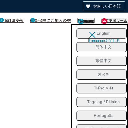
やさしい日本語
都道府県支部
船員保険にご加入の方
Language
閲覧支援ツール
English
Languageを閉じる
简体中文
繁體中文
한국어
Tiếng Việt
Tagalog / Filipino
Português