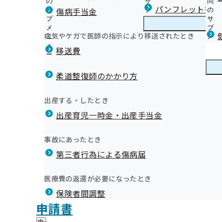
の
サ
問
滋賀支部からのお知らせ
パンフレット等（
傷病手当金
サ
ブ
の
ブ
メ
サ
令和8年度生活習慣病予防健診・特定健康診査のご案内
メ
ニ
ブ
病気やケガで医師の指示により移送されたとき
滋賀支部の健診・保健指導のご案内
ニ
ュ
滋
メ
被保険者（ご本人）様の健診・保健指導のご案内
目指しましょう
ュ
ー
賀
ニ
移送費
被扶養者（ご家族）様の健診・健康サポート（特定保健
ー
支
ュ
「健康保険委員」にぜひご登録ください！
定期健康診断（事業者健診）結果の提出について（お願
部
ー
健康保険委員
健
届出一覧（追加・交代等）
健診機関様へ公募のご案内
の
柔道整復師のかかり方
康
令和7年度 健康保険委員功労者を表彰しました
健
滋賀支部が外部委託している事業所・健診機関について
保
健康経営で会社を元気に～健康アクション宣言のご案内
健康保険委員登録事業所限定！優待特典のご案内
診
オンライン資格確認等システムによる特定健康診査情報
険
健康づくり
健
セミナー・イベント
出産する・したとき
・
健康保険委員登録勧奨業務の外部委託について
委
健診実施機関一覧等
康
滋賀支部 第3期保健事業実施計画（データヘルス計画）
保
員
出産育児一時金・出産手当金
づ
【広報誌】協会けんぽしが（納入告知書同封リーフレッ
健
【事業所向け】健康教室のご案内
の
く
広報
広
医療機関・薬局の皆様へ～ジェネリック医薬品実績リス
指
サ
【事業所向け】健康測定機器貸出のご案内(滋賀支部加入
り
報
導
た～
ブ
事故にあったとき
の
健康経営取組事例集のご紹介
の
の
メ
皆様の取組で保険料率が変わる！【インセンティブ制度
サ
健康経営優良法人認定を目指しましょう
サ
統計情報
第三者行為による傷病届
ご
ニ
ブ
事業主向け 従業員の健診受診後のフォロー用ポスター
ブ
案
健康サポート（特定保健指導）事例集のご紹介
ュ
メ
メ
健康保険給付について
内
協賛募集 事業所向けヘルスケアサポート事業
ー
所在地・連絡先
ニ
医療費の返還が必要になったとき
ニ
の
我が名は石田三成！滋賀支部の健康宣言部長である
滋賀支部について
滋
健康経営の普及推進に向けた協力・連携に関する協定締
個人情報保護
ュ
ュ
サ
協会けんぽ滋賀支部YouTubeチャンネルのご案内
保険者間調整
賀
ー
お役立ち健康レシピシリーズ
調達情報
ー
ブ
支
滋賀支部公式LINEについて（友だち募集中!!）
評議会
申請書
採用情報
メ
進の取組をもとに、特に優良な健康経営を実践している大企
部
情報公開
情
メールマガジン
事務処理誤り
ニ
地方自治体及び関係団体との連携協定
に
報