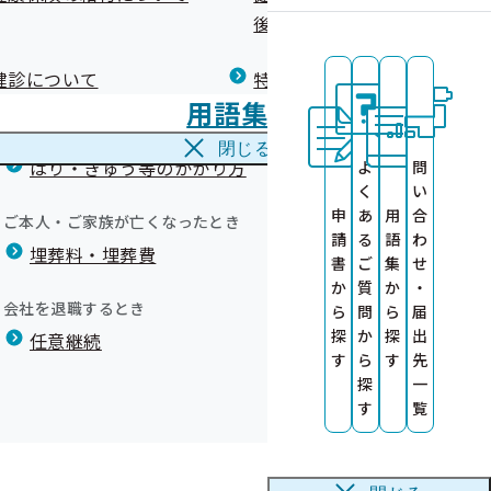
広報）
健康づくりコラム
後の健康保険）について
療養費
閉じる
健診について
特定保健指導について
海外で急な病気にかかり治療を受けたとき
用語集
海外療養費
指導）のご案内
い）
閉じる
はり・きゅう等のかかり方
よ
問
く
い
の提供について
申
あ
用
合
ご本人・ご家族が亡くなったとき
請
る
語
わ
埋葬料・埋葬費
ト）
書
ご
集
せ
トを掲載しまし
か
質
か
・
事業所限定)
会社を退職するとき
ら
問
ら
届
】
探
か
探
出
任意継続
す
ら
す
先
探
一
す
覧
結
業や中小企業等の法人を顕彰する制度です。経済産業省が制