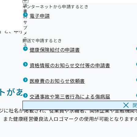
申
ュ
つ
公
インターネットから申請するとき
請
ー
「従業員の健康管理を経営的な視点で考え、戦略的に取り組
い
開
リンク集
書
電子申請
て
の
の
の
サ
サ
サ
ブ
ブ
」と、中小規模の企業等を対象とした「中小規模法人部門」
ブ
メ
メ
メ
ニ
ニ
郵送で申請するとき
ニ
ュ
ュ
ュ
健康保険給付の申請書
ー
ー
ー
資格情報のお知らせ交付等の申請書
医療費のお知らせ依頼書
トがありますか？
交通事故や第三者行為による傷病届
ジに社名が掲載され、従業員や求職者、関係企業や金融機関
。また健康経営優良法人ロゴマークの使用が可能となります