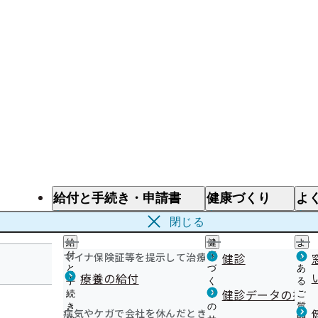
給付と手続き・申請書
健康づくり
よ
給付と手続き
健康づくり
よ
閉じる
給
健
よ
マイナ保険証等を提示して治療を受けるとき
付
康
健診
く
と
づ
あ
療養の給付
手
く
る
滋賀支部
健診データの提供
続
り
ご
き
の
質
病気やケガで会社を休んだとき