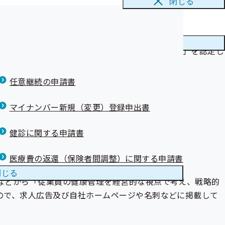
閉じる
んでいる法人」として社会的に評価を受けることができる環
メニューを
閉じる
の2つの部門により、それぞれ「健康経営優良法人」を認定し
任意継続の申請書
マイナンバー新規（変更）登録申出書
健診に関する申請書
医療費の返還（保険者間調整）に関する申請書
閉じる
などから「従業員の健康管理を経営的な視点で考え、戦略的
ので、求人広告及び自社ホームページや名刺などに掲載して