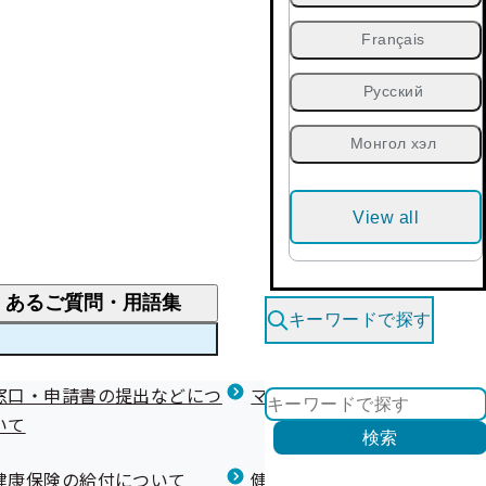
Français
Русский
Монгол хэл
View all
くあるご質問・用語集
キーワードで探す
くあるご質問
窓口・申請書の提出などにつ
医療費が高額になりそう・なったとき
健診を受けた後の健康づくり
マイナ保険証等関連について
いて
限度額適用認定・高額療養費・高額介護合算
検索
について
健康宣言（コラボヘルス）
健康保険の給付について
健康保険任意継続制度（退職
医療費の全額を負担したとき