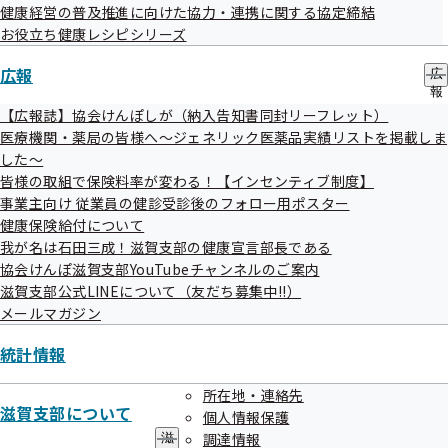
電話番号
077-522-5165
健康経営の普及推進に向けた協力・連携に関する協定締結
大津市
健診
受付中
お役立ち健康レシピシリーズ
琵琶湖養育院病院
健診項目は
広報
広
こちら
住所
大津市大萱7-7-2
報
の
【広報誌】協会けんぽしが（納入告知書同封リーフレット）
電話番号
077-545-9191
サ
医療機関・薬局の皆様へ～ジェネリック医薬品実績リストを掲載しま
大津市
健診
受付中
ブ
した～
坂本民主診療所
メ
健診項目は
皆様の取組で保険料率が変わる！【インセンティブ制度】
ニ
こちら
ュ
事業主向け 従業員の健診受診後のフォロー用ポスター
住所
大津市坂本6-25-30
ー
健康保険給付について
電話番号
077-579-7121
我が名は石田三成！滋賀支部の健康宣言部長である
大津市
健診
受付中
協会けんぽ滋賀支部YouTubeチャンネルのご案内
琵琶湖大橋病院
健診項目は
滋賀支部公式LINEについて（友だち募集中!!）
メールマガジン
こちら
住所
大津市真野5-1-29
統計情報
電話番号
077-573-4340
大津市
健診
受付中
所在地・連絡先
緑生会 南大津クリニック健診センター
健診項目は
滋賀支部について
個人情報保護
こちら
調達情報
滋
住所
大津市大石中1-6-6