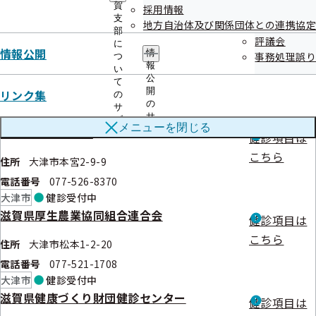
賀
採用情報
電話番号
077-546-1122
支
地方自治体及び関係団体との連携協定
大津市
健診
受付中
部
評議会
に
大津赤十字志賀病院
情報公開
健診項目は
情
事務処理誤り
つ
報
い
こちら
住所
大津市和迩中298
公
て
開
リンク集
の
電話番号
077-594-8777
の
サ
大津市
健診
受付中
サ
ブ
メニューを
閉じる
ブ
市立大津市民病院
メ
健診項目は
メ
ニ
こちら
ニ
ュ
住所
大津市本宮2-9-9
ュ
ー
電話番号
077-526-8370
ー
大津市
健診
受付中
滋賀県厚生農業協同組合連合会
健診項目は
こちら
住所
大津市松本1-2-20
電話番号
077-521-1708
大津市
健診
受付中
滋賀県健康づくり財団健診センター
健診項目は