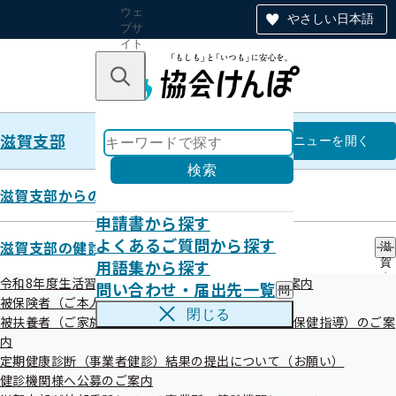
ウェ
やさしい日本語
ブサ
イト
全体
のナ
キーワードで探す
ビ
ゲー
ショ
滋賀支部
ン
滋賀支部
メニュー
を開く
検索
滋賀支部からのお知らせ
申請書から探す
滋賀支部
よくあるご質問から探す
滋賀支部の健診・保健指導のご案内
滋
用語集から探す
賀
令和08年度 生活習慣病予防健診
支
令和8年度生活習慣病予防健診・特定健康診査のご案内
問い合わせ・届出先一覧
問
部
実施機関一覧（ご本人さま）
被保険者（ご本人）様の健診・保健指導のご案内
い
の
閉じる
被扶養者（ご家族）様の健診・健康サポート（特定保健指導）のご案
合
健
わ
内
診
せ
・
定期健康診断（事業者健診）結果の提出について（お願い）
・
保
健診機関様へ公募のご案内
絞り込みメニュー
届
健