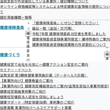
滋賀支部が外部委託している事業所・健診機関について
出
指
オンライン資格確認等システムによる特定健康診査情報の提供につい
先
導
一
て
の
覧
ご
健診実施機関一覧等
の
案
検索結果
39件
「健康保険委員」にぜひご登録ください！
サ
内
健康保険委員
届出一覧（追加・交代等）
ブ
の
1件 - 20件表示
1件から20件目を表示しています
メ
令和7年度 健康保険委員功労者を表彰しました
健
サ
ニ
康
ブ
健康保険委員登録事業所限定！優待特典のご案内
ュ
保
〇＝対応可 ×＝対応不可
メ
健康保険委員登録勧奨業務の外部委託について
ー
険
ニ
委
ュ
健診実施機関情報
健診項目
健康づくり
健
員
ー
大津市
健診
受付中
康
の
づ
健康経営で会社を元気に～健康アクション宣言のご案内
JCHO(ジェイコー)滋賀病院
サ
健診項目は
く
ブ
セミナー・イベント
り
こちら
メ
滋賀支部 第3期保健事業実施計画（データヘルス計画）
住所
大津市富士見台16-1
の
ニ
【事業所向け】健康教室のご案内
サ
電話番号
077-537-3101
ュ
ブ
【事業所向け】健康測定機器貸出のご案内(滋賀支部加入事業所限定)
ー
大津市
健診
受付中
メ
健康経営取組事例集のご紹介
大津赤十字病院
ニ
健診項目は
健康経営優良法人認定を目指しましょう
ュ
こちら
健康サポート（特定保健指導）事例集のご紹介
ー
住所
大津市長等1-1-35
協賛募集 事業所向けヘルスケアサポート事業