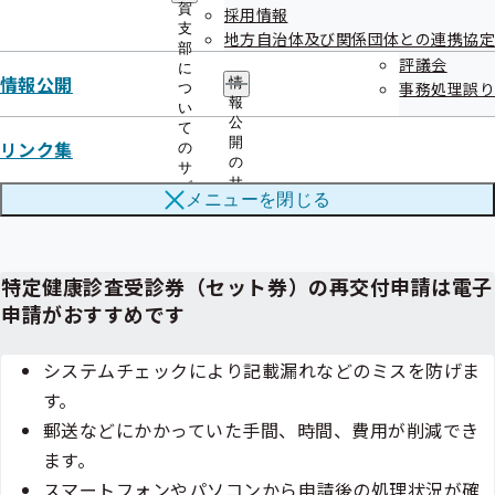
賀
採用情報
令和8年1月上旬時点で協会けんぽにご加入の
被扶養者
支
地方自治体及び関係団体との連携協定
部
情報をもとに受診券（セット券）を作成します。このた
評議会
に
情報公開
め、1月以降に新たに被扶養者となった方については、
情
事務処理誤り
つ
報
い
順次受診券（セット券）を発送いたしますが、お急ぎ
公
て
の場合は、「特定健康診査受診券（セット券）申請
開
リンク集
の
の
サ
書」をご提出いただくか、電子申請により交付申請い
サ
ブ
ただく必要があります。
メニューを
閉じる
ブ
メ
メ
ニ
ニ
ュ
ュ
ー
特定健康診査受診券（セット券）の再交付申請は電子
ー
申請がおすすめです
システムチェックにより記載漏れなどのミスを防げま
す。
郵送などにかかっていた手間、時間、費用が削減でき
ます。
スマートフォンやパソコンから申請後の処理状況が確