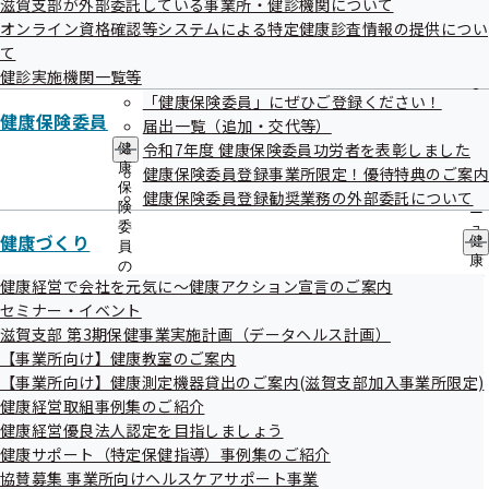
滋賀支部が外部委託している事業所・健診機関について
出
指
オンライン資格確認等システムによる特定健康診査情報の提供につい
先
導
一
て
の
覧
ご
健診実施機関一覧等
の
案
「健康保険委員」にぜひご登録ください！
サ
内
健康保険委員
届出一覧（追加・交代等）
ブ
の
メ
令和7年度 健康保険委員功労者を表彰しました
健
サ
ニ
生活習慣病予防健診（被保険者対象）
康
ブ
健康保険委員登録事業所限定！優待特典のご案内
ュ
保
メ
健康保険委員登録勧奨業務の外部委託について
ー
険
ニ
委
ュ
令和8年3月19日（木）に滋賀支部加入事業所の事業主
健康づくり
健
員
ー
へ令和8年度の健診対象者一覧等のご案内を発送しまし
康
の
づ
健康経営で会社を元気に～健康アクション宣言のご案内
サ
た。
く
ブ
セミナー・イベント
令和8年2月9日（月）より、情報提供サービス（事業主
り
メ
滋賀支部 第3期保健事業実施計画（データヘルス計画）
の
ニ
向けサービス）を利用して、健診対象者一覧をダウン
【事業所向け】健康教室のご案内
サ
ュ
ロードすることができます。
ブ
【事業所向け】健康測定機器貸出のご案内(滋賀支部加入事業所限定)
ー
メ
健康経営取組事例集のご紹介
ニ
健康経営優良法人認定を目指しましょう
情報提供サービスについて
ュ
健康サポート（特定保健指導）事例集のご紹介
ー
協賛募集 事業所向けヘルスケアサポート事業
生活習慣病予防健診の予約については、直接健診機関