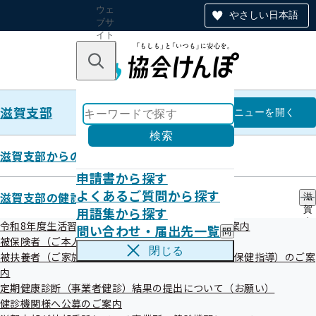
ウェ
やさしい日本語
ブサ
イト
全体
のナ
キーワードで探す
ビ
ゲー
ショ
滋賀支部
ン
滋賀支部
メニュー
を開く
検索
滋賀支部からのお知らせ
申請書から探す
令和8年度生活習慣病予防健診・
よくあるご質問から探す
滋賀支部の健診・保健指導のご案内
滋
用語集から探す
賀
特定健康診査のご案内
支
令和8年度生活習慣病予防健診・特定健康診査のご案内
問い合わせ・届出先一覧
問
部
被保険者（ご本人）様の健診・保健指導のご案内
い
の
閉じる
被扶養者（ご家族）様の健診・健康サポート（特定保健指導）のご案
合
健
令和08年06月01日
わ
内
診
せ
・
定期健康診断（事業者健診）結果の提出について（お願い）
令和8年度の
生活習慣病予防健診
と特定健康診査について、
・
保
健診機関様へ公募のご案内
届
健
お知らせいたします。