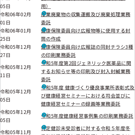
05日
用）
令和06年02月
産業廃棄物の収集運搬及び廃棄処理業務
01日
委託
令和06年01月
健康保険委員向け広報物等に使用する封
25日
筒の作成
令和05年12月
健康保険委員向け広報誌の同封チラシ3種
27日
の印刷業務委託
令和5年度第2回ジェネリック医薬品に関
令和05年12月
するお知らせ等の印刷及び封入封緘業務
11日
委託
令和5年度 健康づくり優良事業所表彰式及
令和05年12月
び健康経営セミナーにおける司会並びに
05日
健康経営セミナーの録画等業務委託
令和05年12月
令和5年度健康経営事例集の印刷業務委託
05日
特定健診未受診者に対する令和５年度冬
令和05年11月