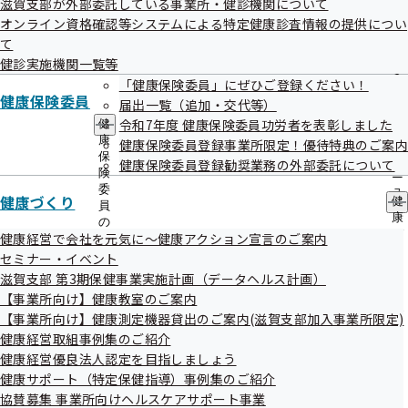
終了分
滋賀支部が外部委託している事業所・健診機関について
出
指
オンライン資格確認等システムによる特定健康診査情報の提供につい
先
導
一
て
の
覧
ご
健診実施機関一覧等
の
案
一般競争入札
「健康保険委員」にぜひご登録ください！
サ
内
健康保険委員
届出一覧（追加・交代等）
ブ
の
メ
令和7年度 健康保険委員功労者を表彰しました
健
サ
公告日
調達件名
ニ
康
ブ
健康保険委員登録事業所限定！優待特典のご案内
ュ
令和06年02月
保
血管年齢測定器の貸出事業に関する賃貸
メ
健康保険委員登録勧奨業務の外部委託について
ー
険
ニ
28日
借契約
委
ュ
健康づくり
健
令和06年02月
員
糖化度測定器の貸出事業に関する賃貸借
ー
康
の
28日
契約
づ
健康経営で会社を元気に～健康アクション宣言のご案内
サ
く
令和06年02月
ブ
滋賀支部が発送する郵便物の郵便局への
セミナー・イベント
り
メ
滋賀支部 第3期保健事業実施計画（データヘルス計画）
26日
差出業務委託
の
ニ
【事業所向け】健康教室のご案内
サ
令和06年02月
ュ
広報誌「協会けんぽしが」のデザイン、
ブ
【事業所向け】健康測定機器貸出のご案内(滋賀支部加入事業所限定)
ー
20日
印刷、納品業務委託
メ
健康経営取組事例集のご紹介
ニ
令和06年02月
令和6年度健康保険委員向け定期広報チラ
健康経営優良法人認定を目指しましょう
ュ
健康サポート（特定保健指導）事例集のご紹介
20日
シ等の印刷及び封入封緘、発送業務委託
ー
協賛募集 事業所向けヘルスケアサポート事業
令和06年01月
令和6年度 生活習慣病予防健診案内等発