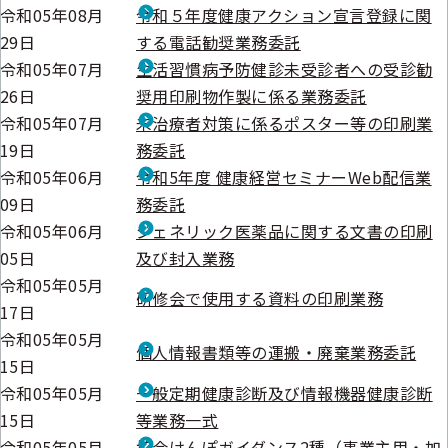
令和05年08月
令和５年度健康アクション宣言登録に関
29日
する電話勧奨業務委託
令和05年07月
生活習慣病予防健診未受診者への受診勧
26日
奨用印刷物作製に係る業務委託
令和05年07月
未治療者対策に係るポスター等の印刷業
19日
務委託
令和05年06月
令和5年度 健康経営セミナーWeb配信業
09日
務委託
令和05年06月
ジェネリック医薬品に関する文書の印刷
05日
及び封入業務
令和05年05月
研修会で使用する資料の印刷業務
17日
令和05年05月
個人情報書類等の運搬・廃棄業務委託
15日
令和05年05月
一般定期健康診断及び情報機器健康診断
15日
等業務一式
令和05年05月
協会けんぽガイダンス2種（事業主用・加