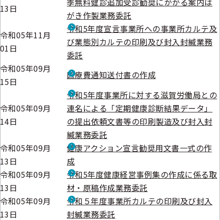
季無料健診追加受診勧奨にかかる案内は
13日
がき作製業務委託
令和5年度宣言事業所への事業所カルテ及
令和05年11月
び業態別カルテの印刷及び封入封緘業務
01日
委託
令和05年09月
医療費通知送付書の作成
15日
令和5年度事業所に対する滋賀労働局との
令和05年09月
連名による「定期健康診断結果データ」
14日
の提出依頼文書等の印刷製造及び封入封
緘業務委託
令和05年09月
健康アクション宣言勧奨用文書一式の作
13日
成
令和05年09月
令和5年度健康経営事例集の作成に係る取
13日
材・原稿作成業務委託
令和05年09月
令和５年度事業所カルテの印刷及び封入
13日
封緘業務委託