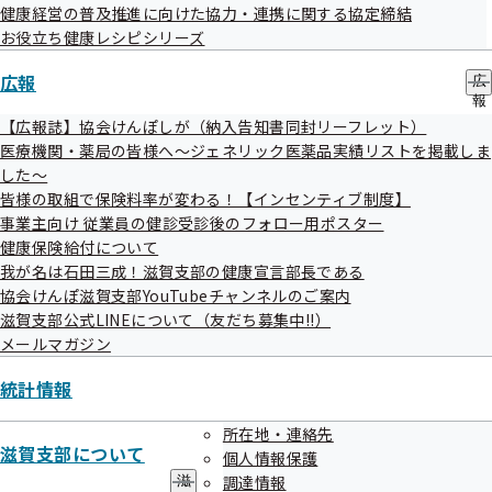
健康経営の普及推進に向けた協力・連携に関する協定締結
10日
送にかかる支部独自印刷物の作成
お役立ち健康レシピシリーズ
令和05年10月
令和6年度生活習慣病予防健診案内等発送
広報
広
02日
にかかる業務委託
報
特定健診未受診者に対する令和５年度冬
の
【広報誌】協会けんぽしが（納入告知書同封リーフレット）
令和05年09月
サ
季無料健診受診勧奨にかかる案内用ダイ
医療機関・薬局の皆様へ～ジェネリック医薬品実績リストを掲載しま
15日
ブ
レクトメール作製業務委託
した～
メ
皆様の取組で保険料率が変わる！【インセンティブ制度】
ニ
令和5年度電話による 「生活習慣病予防健
ュ
事業主向け 従業員の健診受診後のフォロー用ポスター
令和05年08月
診の受診勧奨」および「定期健康診断結
ー
健康保険給付について
02日
果データの提出勧奨」等にかかる業務委
我が名は石田三成！滋賀支部の健康宣言部長である
託
協会けんぽ滋賀支部YouTubeチャンネルのご案内
滋賀支部公式LINEについて（友だち募集中!!）
特定健診未受診者に対する令和５年度無
令和05年06月
メールマガジン
料健診追加受診勧奨にかかる 案内ハガキ
28日
作成業務委託（27,500部）
統計情報
令和05年05月
健康保険委員向け広報誌「健康保険委員
所在地・連絡先
25日
NEWS」の印刷及び封入・封緘業務委託
滋賀支部について
個人情報保護
調達情報
滋