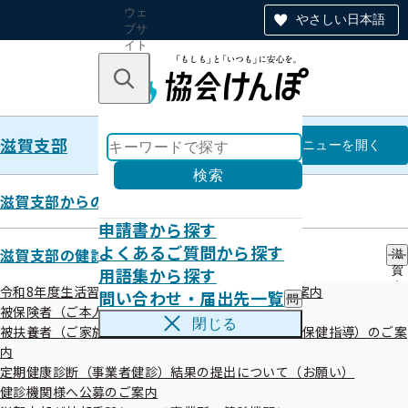
ウェ
やさしい日本語
ブサ
イト
全体
のナ
キーワードで探す
ビ
ゲー
ショ
滋賀支部
ン
滋賀支部
メニュー
を開く
検索
滋賀支部からのお知らせ
申請書から探す
調達情報
よくあるご質問から探す
滋賀支部の健診・保健指導のご案内
滋
令和05年度（終了分）
用語集から探す
賀
支
令和8年度生活習慣病予防健診・特定健康診査のご案内
問い合わせ・届出先一覧
問
部
被保険者（ご本人）様の健診・保健指導のご案内
い
の
閉じる
被扶養者（ご家族）様の健診・健康サポート（特定保健指導）のご案
合
健
わ
内
診
せ
・
定期健康診断（事業者健診）結果の提出について（お願い）
・
保
健診機関様へ公募のご案内
届
健