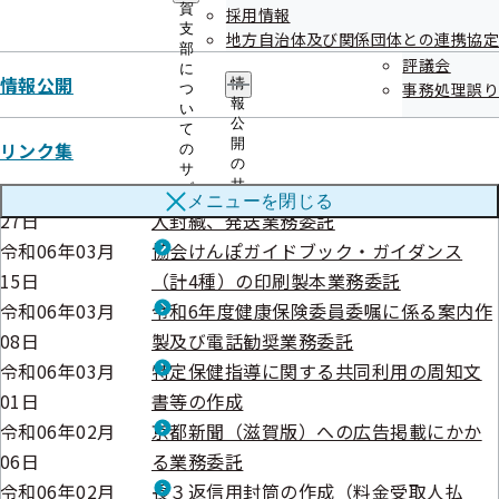
賀
採用情報
支
見積競争
地方自治体及び関係団体との連携協定
部
評議会
に
情報公開
情
事務処理誤り
つ
公告日
調達件名
報
い
公
令和06年03月
健康測定機器の申込書・アンケートの作
て
開
リンク集
の
28日
成
の
サ
サ
令和06年03月
健康情報冊子等の送付に係る印刷及び封
ブ
メニューを
閉じる
ブ
メ
27日
入封緘、発送業務委託
メ
ニ
ニ
令和06年03月
協会けんぽガイドブック・ガイダンス
ュ
ュ
ー
15日
（計4種）の印刷製本業務委託
ー
令和06年03月
令和6年度健康保険委員委嘱に係る案内作
08日
製及び電話勧奨業務委託
令和06年03月
特定保健指導に関する共同利用の周知文
01日
書等の作成
令和06年02月
京都新聞（滋賀版）への広告掲載にかか
06日
る業務委託
令和06年02月
長３返信用封筒の作成（料金受取人払