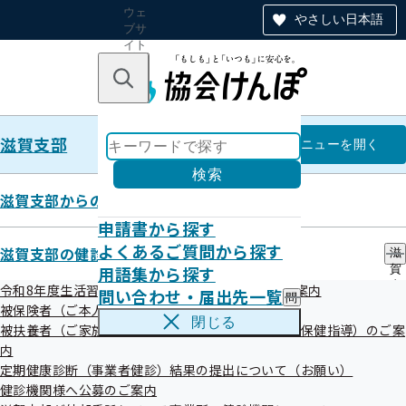
ウェ
やさしい日本語
ブサ
イト
全体
のナ
キーワードで探す
ビ
ゲー
ショ
滋賀支部
ン
滋賀支部
メニュー
を開く
検索
滋賀支部からのお知らせ
申請書から探す
滋賀支部について
よくあるご質問から探す
滋賀支部の健診・保健指導のご案内
滋
用語集から探す
賀
支
令和8年度生活習慣病予防健診・特定健康診査のご案内
問い合わせ・届出先一覧
問
部
被保険者（ご本人）様の健診・保健指導のご案内
い
の
閉じる
被扶養者（ご家族）様の健診・健康サポート（特定保健指導）のご案
合
健
所在地・連絡先
わ
内
診
せ
・
定期健康診断（事業者健診）結果の提出について（お願い）
・
保
健診機関様へ公募のご案内
届
健