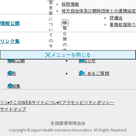
本部所在地
都道府県支部所在地
賀
採用情報
支
地方自治体及び関係団体との連携協定
部
評議会
に
情報公開
ご案内
情
事務処理誤り
つ
報
い
公
給付と手続き
申請書
て
開
リンク集
の
の
サ
健康づくり
協会けんぽについて
サ
ブ
メニューを
閉じる
ブ
メ
情報公開
お知らせ
メ
ニ
ニ
ュ
ュ
採用
よくあるご質問
ー
ー
用語集
リンク
このWEBサイトについて
アクセシビリティポリシー
サイトマップ
全国健康保険協会
Copyright ©Japan Health Insurance Association. All Rights Reserved.