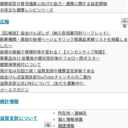
健康経営の普及推進に向けた協力・連携に関する協定締結
地方自治体及び関係団体との連携協定
お役立ち健康レシピシリーズ
広報
広
報
の
【広報誌】協会けんぽしが（納入告知書同封リーフレット）
サ
医療機関・薬局の皆様へ～ジェネリック医薬品実績リストを掲載しま
ブ
した～
メ
皆様の取組で保険料率が変わる！【インセンティブ制度】
ニ
ュ
事業主向け 従業員の健診受診後のフォロー用ポスター
協会けんぽTOP
都道府県支部
滋賀支部
滋賀支部について
ー
健康保険給付について
我が名は石田三成！滋賀支部の健康宣言部長である
協会けんぽ滋賀支部YouTubeチャンネルのご案内
滋賀支部公式LINEについて（友だち募集中!!）
メールマガジン
統計情報
所在地・連絡先
滋賀支部について
連絡先・アクセス
個人情報保護
調達情報
滋