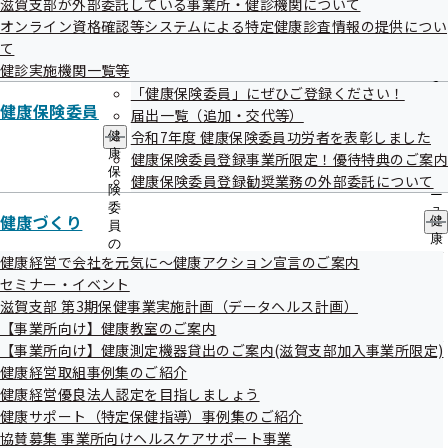
滋賀支部が外部委託している事業所・健診機関について
出
指
オンライン資格確認等システムによる特定健康診査情報の提供につい
先
導
一
て
の
覧
ご
健診実施機関一覧等
個人情報保護
の
案
「健康保険委員」にぜひご登録ください！
サ
内
健康保険委員
届出一覧（追加・交代等）
ブ
の
メ
令和7年度 健康保険委員功労者を表彰しました
健
サ
ニ
康
ブ
健康保険委員登録事業所限定！優待特典のご案内
ュ
保
メ
健康保険委員登録勧奨業務の外部委託について
ー
険
ニ
調達情報
委
ュ
健康づくり
健
員
ー
康
の
づ
健康経営で会社を元気に～健康アクション宣言のご案内
サ
く
ブ
セミナー・イベント
り
メ
滋賀支部 第3期保健事業実施計画（データヘルス計画）
の
ニ
【事業所向け】健康教室のご案内
サ
ュ
採用情報
ブ
【事業所向け】健康測定機器貸出のご案内(滋賀支部加入事業所限定)
ー
メ
健康経営取組事例集のご紹介
ニ
健康経営優良法人認定を目指しましょう
ュ
健康サポート（特定保健指導）事例集のご紹介
ー
協賛募集 事業所向けヘルスケアサポート事業