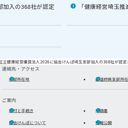
部加入の368社が認定
「健康経営埼玉推
宣言
健康経営優良法人2026に協会けんぽ埼玉支部加入の368社が認定
連絡先・アクセス
本部所在地
都道府県支部所
ご案内
給付と手続き
申請書
協会けんぽについて
情報公開