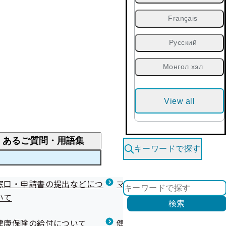
Français
Русский
Монгол хэл
View all
くあるご質問・用語集
キーワードで探す
くあるご質問
窓口・申請書の提出などにつ
医療費が高額になりそう・なったとき
健診を受けた後の健康づくり
マイナ保険証等関連について
いて
限度額適用認定・高額療養費・高額介護合算
検索
について
健康宣言（コラボヘルス）
健康保険の給付について
健康保険任意継続制度（退職
医療費の全額を負担したとき