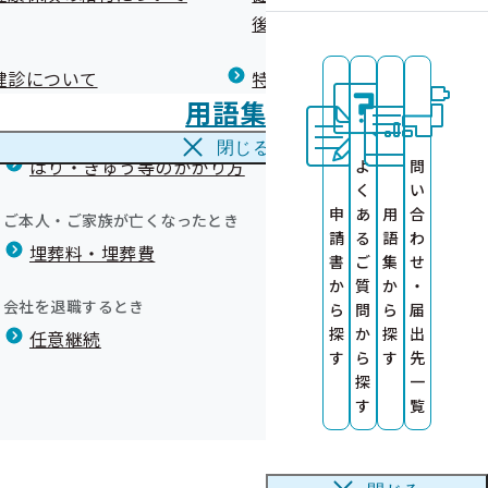
広報）
健康づくりコラム
後の健康保険）について
療養費
閉じる
健診について
特定保健指導について
海外で急な病気にかかり治療を受けたとき
68社が認定されました!
用語集
海外療養費
ついて
に活用します
閉じる
はり・きゅう等のかかり方
よ
問
いて
く
い
いたしました
お願い
申
あ
用
合
ご本人・ご家族が亡くなったとき
請
る
語
わ
埋葬料・埋葬費
増進の取り組みをもとに、特に優良な健康経営を実践してい
診勧奨のお願い
書
ご
集
せ
について
か
質
か
・
いて
会社を退職するとき
ら
問
ら
届
、「大規模法人部門」のうち上位500法人には「ホワイト
探
か
探
出
任意継続
す
ら
す
先
000」の冠が付加されます。
探
一
す
覧
事業所、「ネクストブライト1000」に23事業所が「健康経
ual）
使用できません