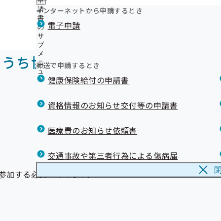
申
年金事務所内の協会けんぽ出張窓口は終了いたしました
ュ
つ
公
インターネットから申請するとき
請
ー
限度額適用認定証などの窓口交付に関するお知らせ
い
開
リンク集
書
電子申請
て
インセンティブ制度について
の
の
の
上手な医療のかかり方について
サ
サ
サ
ブ
ブ
ジェネリック医薬品について
ブ
メ
メ
のうち協会けんぽ埼玉支部加入事業
健康保険の記号・番号および保険者番号の確認方法
メ
ニ
ニ
郵送で申請するとき
メールマガジン
ニ
ュ
ュ
ュ
《退職》退職後の資格確認書の取り扱いについて【事業
健康保険給付の申請書
ー
ー
ー
退職する予定の方へ】
埼玉支部公式LINEについて（バックナンバー）
資格情報のお知らせ交付等の申請書
医療費のお知らせ依頼書
交通事故や第三者行為による傷病届
参加する必要があります。