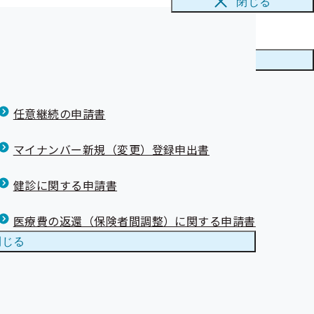
閉じる
メニューを
閉じる
所
所の担当者様・
任意継続の申請書
マイナンバー新規（変更）登録申出書
健診に関する申請書
医療費の返還（保険者間調整）に関する申請書
閉じる