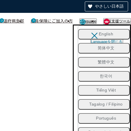
やさしい日本語
都道府県支部
船員保険にご加入の方
Language
閲覧支援ツール
English
Languageを閉じる
简体中文
繁體中文
한국어
Tiếng Việt
Tagalog / Filipino
Português