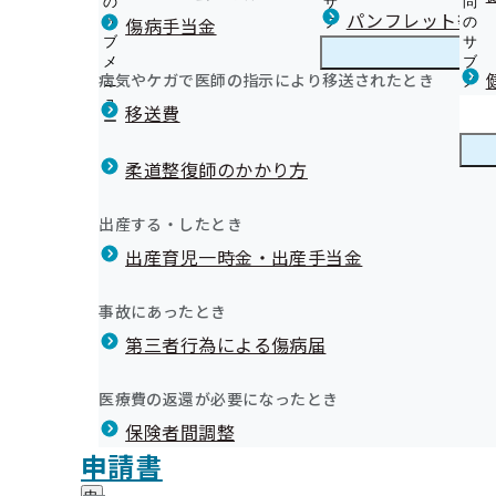
の
サ
問
埼玉支部からのお知らせ
パンフレット等（
傷病手当金
サ
ブ
の
ブ
メ
サ
埼玉支部保健事業の外部委託について
メ
ニ
ブ
病気やケガで医師の指示により移送されたとき
埼玉支部の健診・保健指導のご案内
ニ
ュ
埼
メ
埼玉支部重症化予防事業について
協会けんぽ埼玉支部加入の3
ュ
ー
玉
ニ
移送費
歯科保健事業の推進に向けた研究に関する覚書の締結に
ー
支
ュ
健康保険委員にご登録ください！
定期健康診断(事業者健診)結果データを重症化予防事業
部
ー
健康保険委員
健
健康保険委員の皆様へ
【保健指導】健診後の特定保健指導について
の
柔道整復師のかかり方
康
健康に役立つ！医師会コラム集
健
【保健指導】保健指導に関する個人情報の共同利用につ
保
健康経営・健康宣言
令和7年度 年金委員・健康保険委員功労者表彰式を開催
診
【事業主様へ】定期健康診断（事業者健診）結果提供の
険
行われました。
健康づくり
健
イベント
出産する・したとき
・
委
【事業所様へ】健康診断に基づく受診勧奨のお願い
康
お役立ち情報
保
員
出産育児一時金・出産手当金
づ
域の健康課題に即した取り組みや日本健康会議が進める健康
【事業所様へ】被扶養者(ご家族)様への特定健康診査受
協会けんぽ埼玉だより（納入告知書同封リーフレット）
健
健康づくり推進協議会
の
く
広報
広
【公募】令和9年度 生活習慣病予防健診実施機関の公募
広報資材（チラシ・冊子など）
指
営優良法人認定制度」が創設されました。
サ
健康づくり関連リンク集
り
報
導
【公募】令和9年度 人間ドック健診実施機関の公募につ
歯と口の健康づくりについて
ブ
事故にあったとき
の
埼玉支部 第3期保健事業実施計画（データヘルス計画）
の
の
メ
健診実施機関一覧等
健康保険被保険者証の記号変換
サ
と「中小規模法人部門」の2部門で構成されています。また
サ
統計情報
第三者行為による傷病届
ご
ニ
ブ
動画コンテンツ
ブ
案
イト500」、上位501～1000法人には「ネクストブライト1
ュ
メ
メ
埼玉支部公式LINEについて
内
ー
所在地・連絡先
ニ
医療費の返還が必要になったとき
ニ
の
申請書の書き方動画
埼玉支部について
埼
「中小規模法人部門」に321事業所、「ブライト500」に8
調達情報
ュ
ュ
サ
外国人加入者様向けリーフレット（多言語案内 Multiling
保険者間調整
玉
ー
採用情報
ー
ブ
支
保険証の回収・返却についてのお願い
評議会
申請書
個人情報保護
メ
部
情報公開
情
仕事中や通勤途中にケガや病気をしたときは健康保険を
事務処理誤り
ニ
地方自治体及び関係団体との連携協定
に
報