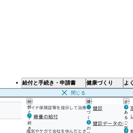
給付と手続き・申請書
健康づくり
よ
給付と手続き
健康づくり
よ
閉じる
給
健
よ
マイナ保険証等を提示して治療を受けるとき
付
康
健診
く
と
づ
あ
療養の給付
手
く
る
埼玉支部
健診データの提供
続
り
ご
き
の
質
病気やケガで会社を休んだとき