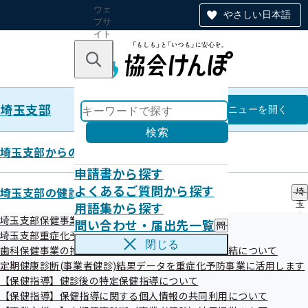
ウェ
やさしい日本語
ブサ
イト
全体
のナ
キーワードで探す
ビ
ゲー
ショ
埼玉支部
ン
埼玉支部
メニュー
を開く
検索
埼玉支部からのお知らせ
申請書から探す
令和07年度
よくあるご質問から探す
埼玉支部の健診・保健指導のご案内
埼
用語集から探す
玉
支
埼玉支部保健事業の外部委託について
問い合わせ・届出先一覧
問
部
掲載日
事案名
埼玉支部重症化予防事業について
い
の
閉じる
歯科保健事業の推進に向けた研究に関する覚書の締結について
令和08年02月
健診機関における健診結果の誤送付につ
合
健
わ
定期健康診断(事業者健診)結果データを重症化予防事業に活用します
診
28日
いて
せ
・
【保健指導】健診後の特定保健指導について
令和08年01月
健診機関における健診結果の誤送付につ
・
保
【保健指導】保健指導に関する個人情報の共同利用について
届
健
31日
いて