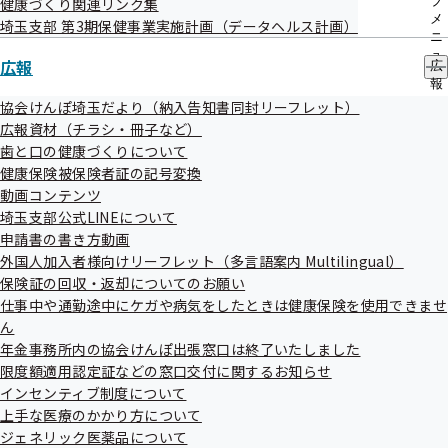
ブ
健康づくり関連リンク集
メ
埼玉支部 第3期保健事業実施計画（データヘルス計画）
令和07年度
ニ
ュ
広報
広
ー
報
の
令和06年度
協会けんぽ埼玉だより（納入告知書同封リーフレット）
サ
広報資材（チラシ・冊子など）
ブ
歯と口の健康づくりについて
メ
健康保険被保険者証の記号変換
ニ
協会けんぽTOP
都道府県支部
埼玉支部
情報公開
事務処理誤り
ュ
動画コンテンツ
令和07年度
ー
埼玉支部公式LINEについて
申請書の書き方動画
外国人加入者様向けリーフレット（多言語案内 Multilingual）
保険証の回収・返却についてのお願い
仕事中や通勤途中にケガや病気をしたときは健康保険を使用できませ
ん
年金事務所内の協会けんぽ出張窓口は終了いたしました
限度額適用認定証などの窓口交付に関するお知らせ
インセンティブ制度について
上手な医療のかかり方について
連絡先・アクセス
ジェネリック医薬品について