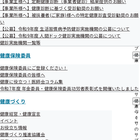
【事業主様へ】定期健康診断（事業者健診）結果提供のお願い
出
指
令和07年06月
【事業所様へ】健康診断に基づく受診勧奨のお願い
先
導
メールアドレスの漏洩
一
【事業所様へ】被扶養者(ご家族)様への特定健康診査受診勧奨のお願
の
30日
覧
ご
い
令和07年06月
の
案
傷病手当金の過払い
【公募】令和9年度 生活習慣病予防健診実施機関の公募について
サ
内
30日
【公募】令和9年度 人間ドック健診実施機関の公募について
ブ
の
令和07年04月
メ
健診実施機関一覧等
サ
還付請求書の金額誤りについて
ニ
ブ
22日
ュ
健康保険委員
メ
健
ー
ニ
康
ュ
保
健康保険委員にご登録ください！
ー
険
健康保険委員の皆様へ
委
健康に役立つ！医師会コラム集
員
令和7年度 年金委員・健康保険委員功労者表彰式を開催いたしました
の
サ
健康づくり
ブ
健
事務処理誤り
メ
康
ニ
づ
健康経営・健康宣言
ュ
く
イベント
ー
り
お役立ち情報
令和08年度
の
健康づくり推進協議会
サ