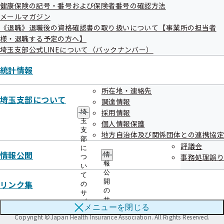
健康保険の記号・番号および保険者番号の確認方法
本部所在地
都道府県支部所在地
メールマガジン
《退職》退職後の資格確認書の取り扱いについて【事業所の担当者
様・退職する予定の方へ】
ご案内
埼玉支部公式LINEについて（バックナンバー）
給付と手続き
申請書
統計情報
健康づくり
協会けんぽについて
所在地・連絡先
埼玉支部について
調達情報
情報公開
お知らせ
採用情報
埼
玉
採用
個人情報保護
よくあるご質問
支
地方自治体及び関係団体との連携協定
部
用語集
評議会
に
情報公開
情
事務処理誤り
つ
報
い
リンク
このWEBサイトについて
アクセシビリティポリシー
公
て
サイトマップ
開
リンク集
の
の
サ
サ
ブ
全国健康保険協会
メニューを
閉じる
ブ
メ
Copyright ©Japan Health Insurance Association. All Rights Reserved.
メ
ニ