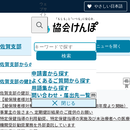
ウェ
やさしい日本語
ブサ
イト
全体
のナ
キーワードで探す
ビ
ゲー
ショ
佐賀支部
ン
佐賀支部
メニュー
を開く
検索
佐賀支部からのお知らせ
申請書から探す
統計情報
よくあるご質問から探す
佐賀支部の健診・保健指導のご案内
佐
用語集から探す
賀
支
佐賀支部の健診・保健指導のご案内
問い合わせ・届出先一覧
問
部
【被保険者様対象】生活習慣病予防健診のご案内
い
の
閉じる
【被保険者様対象】人間ドック健診のご案内（令和8年度より開始）
合
健
佐賀支部の医療費等の動向について
わ
事業主の皆さまへ 定期健診結果のご提供のお願い
診
せ
・
特定保健指導の利用勧奨、特定保健指導の実施及び未治療者への医療
・
保
機関受診勧奨業務を外部委託しています
届
健