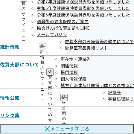
令和7年度健康保険委員表彰を実施いたしました
連絡先・アクセス
報
令和6年度健康保険委員表彰を実施いたしました
の
本部所在地
都道府県支部所在地
サ
令和5年度健康保険委員表彰を実施いたしました
ブ
退職後の健康保険のご案内
メ
協会けんぽ佐賀支部のLINE
ニ
メールマガジン
ご案内
ュ
佐賀支部の医療費等の動向について
ー
統計情報
給付と手続き
申請書
統
後発医薬品実績リスト
計
情
健康づくり
所在地・連絡先
協会けんぽについて
報
佐賀支部について
調達情報
の
情報公開
お知らせ
採用情報
佐
サ
賀
個人情報保護
ブ
支
採用
よくあるご質問
メ
地方自治体及び関係団体との連携協定
部
ニ
評議会
に
ュ
用語集
情報公開
情
事務処理誤り
つ
ー
報
い
公
て
リンク
このWEBサイトについて
アクセシビリティポリシー
開
リンク集
の
サイトマップ
の
サ
サ
ブ
メニューを
閉じる
ブ
メ
全国健康保険協会