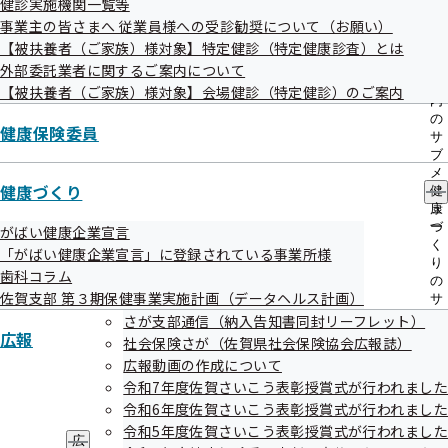
健診実施機関一覧等
出
指
事業主の皆さまへ 従業員様への受診勧奨について（お願い）
先
導
一
【被扶養者（ご家族）様対象】特定健診（特定健康診査）とは
の
覧
ご
外部委託業者に関するご案内について
後発医薬品実績リスト
の
案
【被扶養者（ご家族）様対象】会場健診（特定健診）のご案内
サ
内
ブ
の
健康保険委員
メ
サ
ニ
ブ
ュ
メ
ー
健康づくり
ニ
健
ュ
康
ー
づ
がばい健康企業宣言
協会けんぽTOP
都道府県支部
佐賀支部
統計情報
く
「がばい健康企業宣言」に登録されている事業所様
り
歯科コラム
の
佐賀支部 第３期保健事業実施計画（データヘルス計画）
サ
ブ
さが支部通信（納入告知書同封リーフレット）
広報
メ
社会保険さが（佐賀県社会保険協会広報誌）
ニ
広報動画の作成について
ュ
令和7年度佐賀さいこう表彰授賞式が行われました
ー
令和6年度佐賀さいこう表彰授賞式が行われました
令和5年度佐賀さいこう表彰授賞式が行われました
広