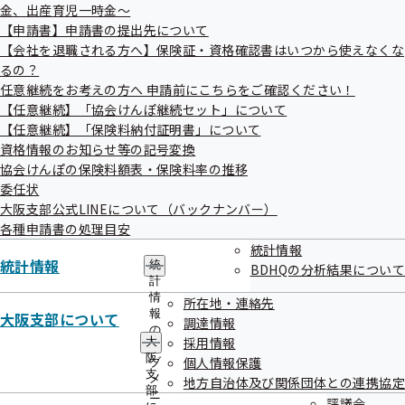
依頼書・差額申請書
金、出産育児一時金～
埋葬料
（費）支給申請書
【報酬月額・賞与・育児休業関
【申請書】申請書の提出先について
限度額適用認定申請書
係】
【会社を退職される方へ】保険証・資格確認書はいつから使えなくな
るの？
限度額適用・標準負担額減
被保険者報酬月額算定基礎届
任意継続をお考えの方へ 申請前にこちらをご確認ください！
額認定申請書
被保険者報酬月額変更届
【任意継続】「協会けんぽ継続セット」について
特定疾病療養受療証交付申
被保険者賞与支払届
【任意継続】「保険料納付証明書」について
請書
育児休業等取得者申出書
資格情報のお知らせ等の記号変換
協会けんぽの保険料額表・保険料率の推移
育児休業等取得者終了届
委任状
【任意継続関係】
育児休業等終了時報酬月額変更
大阪支部公式LINEについて（バックナンバー）
被保険者
資格取得申出書
届
各種申請書の処理目安
被保険者資格喪失申出書
統計情報
統計情報
統
被扶養者
（異動）届
【事業所関係】
BDHQの分析結果について
計
氏名住所性別生年月日電話
健康保険・厚生年金保険
情
所在地・連絡先
報
番号変更（訂正）届
新規適用届
大阪支部について
調達情報
の
被扶養者変更（訂正）届
適用事業所全喪届
採用情報
大
サ
阪
個人情報保護
ブ
適用事業所所在地・名称変更
支
メ
地方自治体及び関係団体との連携協定
【健診関係】
（訂正）届
部
ニ
評議会