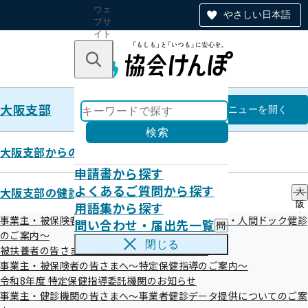
ウェ
やさしい日本語
ブサ
イト
全体
のナ
キーワードで探す
ビ
ゲー
ショ
大阪支部
ン
大阪支部
メニュー
を開く
検索
大阪支部からのお知らせ
申請書から探す
【申請書】申請書の提出先につい
よくあるご質問から探す
大阪支部の健診・保健指導のご案内
大
用語集から探す
阪
て
支
事業主・被保険者の皆さまへ～生活習慣病予防健診・人間ドック健診
問い合わせ・届出先一覧
問
部
のご案内～
い
の
閉じる
被扶養者の皆さまへ～特定健康診査のご案内～
合
健
令和07年01月14日
わ
事業主・被保険者の皆さまへ～特定保健指導のご案内～
診
せ
・
令和8年度 特定保健指導委託機関のお知らせ
健康保険に関する申請書は、種類により提出先が分かれてい
・
保
事業主・健診機関の皆さまへ～事業者健診データ提供についてのご案
届
健
ます。