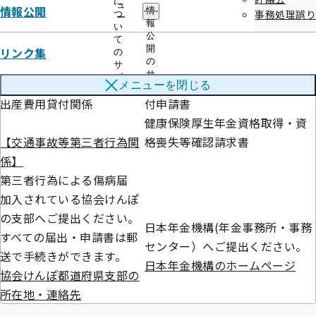
に
ュ
特定健康診査受診券（セッ
事業所関係変更（訂正）届
情報公開
情
事務処理誤り
つ
ー
報
ト券）申請書
い
公
て
【その他】
開
リンク集
の
の
【貸付関係】
年金手帳再交付申請書
サ
サ
ブ
高額医療費貸付関係
健康保険被保険者資格証明書交
メニューを
閉じる
ブ
メ
メ
出産費用貸付関係
付申請書
ニ
ニ
ュ
健康保険厚生年金資格取得・資
ュ
ー
ー
【交通事故等第三者行為関
格喪失等確認請求書
係】
第三者行為による傷病届
加入されている協会けんぽ
の支部へご提出ください。
日本年金機構(年金事務所・事務
すべての届出・申請書は郵
センター）へご提出ください。
送で手続きができます。
日本年金機構のホームページ
協会けんぽ都道府県支部の
所在地・連絡先