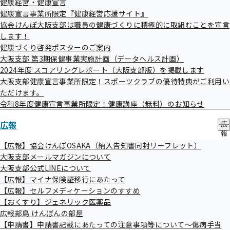
健康経営・健康宣言
く
ニ
健康宣言事業所限定『健康経営応援サイト』
り
ュ
協会けんぽ（加入されてい
協会けんぽ大阪支部は職員の健康づくりに積極的に取組むことを宣言
日本年金機構（年金事務所）
の
ー
る支部）
します！
サ
ブ
健康づくり啓発ポスターのご案内
【資格情報のお知らせ交付
メ
大阪支部 第3期保健事業実施計画（データヘルス計画）
等の申請書関係】
ニ
2024年度 スコアリングレポート（大阪支部版）を掲載します
ュ
高齢受給者証再交付申請書
【被保険者の資格・被扶養者関
大阪支部健康宣言事業所限定！スポーツクラブの優待特典がご利用い
ー
資格情報のお知らせ
交付申
係】
ただけます。
令和8年度健康宣言事業所限定！健康講座（無料）のお知らせ
請書
健康保険・厚生年金保険
資格確認書
交付申請書
被保険者資格取得届
広報
広
【健康保険給付の申請書】
被保険者資格喪失届
報
の
【広報】協会けんぽOSAKA（納入告知書同封リーフレット）
療養費支給申請書
被保険者氏名変更（訂正）届
サ
大阪支部メールマガジンについて
高額療養費
支給申請書
被保険者生年月日訂正届
ブ
大阪支部公式LINEについて
メ
傷病手当金
支給申請書
被保険者住所変更届
【広報】マイナ保険証移行にあたって
ニ
出産手当金
支給申請書
被保険者所属選択・二以上事業
ュ
【広報】セルフメディケーションのすすめ
ー
【おくすり】ジェネリック医薬品
出産育児一時金
支給申請書
所勤務届
広報部鳥 けんぽんの部屋
出産育児一時金内払金支払
健康保険被扶養者（異動）届
【申請書】申請書記載にあたっての注意事項等について～傷病手当