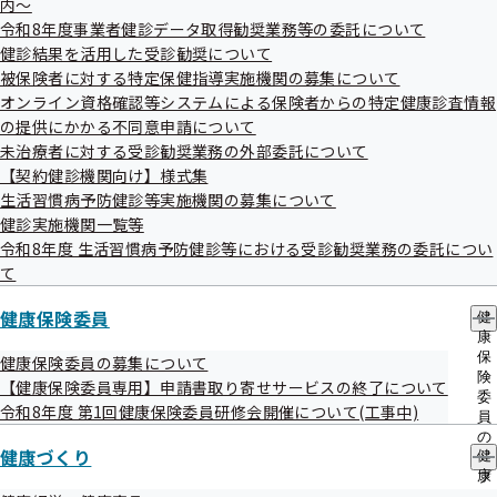
内～
出
指
事業所関係、事業所にお勤めの方やそのご家族様の加入・脱
令和8年度事業者健診データ取得勧奨業務等の委託について
先
導
一
健診結果を活用した受診勧奨について
の
退・氏名変更等に関する書類の提出先は、年金事務所（日本
覧
ご
被保険者に対する特定保健指導実施機関の募集について
年金機構）ですのでご注意ください。
の
案
オンライン資格確認等システムによる保険者からの特定健康診査情報
サ
内
各種申請書・届出書は日本年金機構のホームページ、全国健
の提供にかかる不同意申請について
ブ
の
康保険協会（協会けんぽ）のホームページよりそれぞれダウ
メ
未治療者に対する受診勧奨業務の外部委託について
サ
ニ
ブ
【契約健診機関向け】様式集
ンロード・印刷してご使用いただけます。
ュ
メ
生活習慣病予防健診等実施機関の募集について
ー
ニ
健診実施機関一覧等
日本年金機構ホームページ「健康保険・厚生年金保険適
ュ
令和8年度 生活習慣病予防健診等における受診勧奨業務の委託につい
ー
用関係届書・申請書一覧」
て
協会けんぽ「申請書ダウンロード」
健康保険委員
健
康
保
健康保険委員の募集について
険
【健康保険委員専用】申請書取り寄せサービスの終了について
委
令和8年度 第1回健康保険委員研修会開催について(工事中)
員
の
健康づくり
健
サ
申請書の提出先
康
ブ
づ
メ