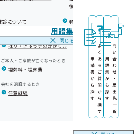
広報）
健康づくりコラム
後の健康保険）について
療養費
閉じる
健診について
特定保健指導について
海外で急な病気にかかり治療を受けたとき
用語集
海外療養費
報の提供につい
閉じる
はり・きゅう等のかかり方
よ
問
く
い
にご協力くださ
申
あ
用
合
ご本人・ご家族が亡くなったとき
請
る
語
わ
要因の分析事業
埋葬料・埋葬費
）
書
ご
集
せ
か
質
か
・
会社を退職するとき
ら
問
ら
届
について
探
か
探
出
任意継続
す
ら
す
先
探
一
す
覧
す
の納付期限は5月12日です