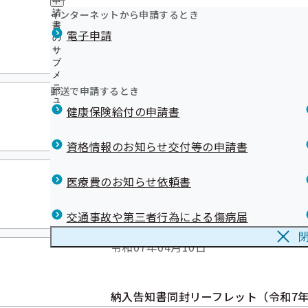
申
ュ
つ
令和07年04月30日
公
インターネットから申請するとき
請
ー
い
開
リンク集
書
電子申請
て
の
の
の
サ
サ
サ
事務処理誤りを掲載
ブ
ブ
ブ
メ
メ
メ
ニ
ニ
令和07年04月10日
郵送で申請するとき
ニ
ュ
ュ
ュ
健康保険給付の申請書
ー
ー
ー
うちなー健康経営宣言事業場一
資格情報のお知らせ交付等の申請書
令和07年04月10日
医療費のお知らせ依頼書
交通事故や第三者行為による傷病届
メールマガジンバックナンバーを掲載しま
令和07年04月10日
納入告知書同封リーフレット（令和7