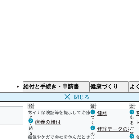
給付と手続き・申請書
健康づくり
よ
給付と手続き
健康づくり
よ
閉じる
給
健
よ
マイナ保険証等を提示して治療を受けるとき
付
康
健診
く
と
づ
あ
療養の給付
手
く
る
沖縄支部
健診データの提供
続
り
ご
き
の
質
病気やケガで会社を休んだとき