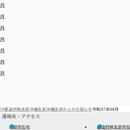
0月
9月
8月
7月
6月
5月
4月
OP
都道府県支部
沖縄支部
沖縄支部からのお知らせ
令和07年04月
連絡先・アクセス
本部所在地
都道府県支部所