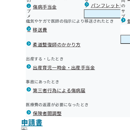
の
サ
問
沖縄支部からのお知らせ
パンフレット等（
傷病手当金
サ
ブ
の
ブ
メ
サ
健診のご案内 ≪ 被保険者（ご本人）≫
メ
ニ
ブ
病気やケガで医師の指示により移送されたとき
沖縄支部の健診・保健指導のご案内
ニ
ュ
沖
メ
健診のご案内 ≪ 被扶養者（ご家族）≫
7年04月
ュ
ー
縄
ニ
移送費
オンライン資格確認等システムによる特定健康診査等情
ー
支
ュ
健康保険委員を募集しています！
て
部
ー
健康保険委員
健
健康保険委員のご登録・変更
特定保健指導のご案内 ≪ 被保険者（ご本人）≫
の
柔道整復師のかかり方
康
健
特定保健指導のご案内 ≪ 被扶養者（ご家族）≫
保
健康づくり推進協議会
診
事業主の皆様、定期健康診断（事業者健診）の結果提供
険
健康づくり
健
イベント等
出産する・したとき
・
委
い
康
生活習慣病重症化予防のための受診行動に影響を及ぼす
保
員
出産育児一時金・出産手当金
づ
外部委託先情報
沖縄支部からのお知らせ（納入告知書同封リーフレット
健
事業所で取り組む禁煙サポート事業（令和7年度）
の
く
広報
広
重症化予防事業（未治療者への受診勧奨）について
「節度ある適度な飲酒量の普及啓発」ポスターについて
指
サ
うちなー健康経営宣言
り
せ
報
導
糖尿病性腎症重症化予防事業のお知らせ
保険料率を下げる方法とは！？（インセンティブ制度）
ブ
事故にあったとき
の
沖縄支部 第3期保健事業実施計画(データヘルス計画)
の
の
メ
令和８年度 被保険者の特定保健指導業務委託機関の募集
協会けんぽ沖縄支部LINE公式アカウントのご案内
サ
CKD登録医、腎臓診療医リスト
サ
統計情報
第三者行為による傷病届
ご
ニ
ブ
令和８年度 生活習慣病予防健診実施機関の募集について
健診まんがパンフレット・ポスターについて
ブ
案
事業所で取り組む健診後の受診勧奨について
ュ
メ
健診実施機関一覧等
メ
退職後に市町村の国民健康保険に加入する場合の取扱い
内
ー
所在地・連絡先
令和07年04月30日
ニ
医療費の返還が必要になったとき
ニ
の
ジェネリック医薬品（後発医薬品）実績リスト
沖縄支部について
沖
調達情報
ュ
ュ
サ
ご注意ください!!保険証を使用できるのは退職日までで
保険者間調整
縄
ー
採用情報
ー
ブ
支
メールマガジン
評議会
申請書
個人情報保護
メ
健康保険の任意継続被保険者の5月分保険料
部
情報公開
情
事務処理誤り
ニ
地方自治体及び関係団体との連携協定
に
報