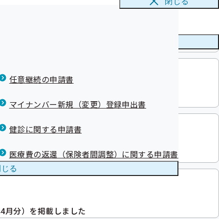
閉じる
メニューを
閉じる
しました
任意継続の申請書
覧を更新しました
マイナンバー新規（変更）登録申出書
健診に関する申請書
医療費の返還（保険者間調整）に関する申請書
した（令和7年3月配信分）
閉じる
年4月分）を掲載しました