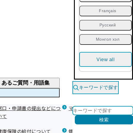
Français
Русский
Монгол хэл
View all
くあるご質問・用語集
キーワードで探す
くあるご質問
窓口・申請書の提出などにつ
医療費が高額になりそう・なったとき
健診を受けた後の健康づくり
マイナ保険証等関連について
いて
限度額適用認定・高額療養費・高額介護合算
検索
について
健康宣言（コラボヘルス）
健康保険の給付について
健康保険任意継続制度（退職
医療費の全額を負担したとき