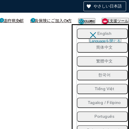
やさしい日本語
都道府県支部
船員保険にご加入の方
Language
閲覧支援ツール
English
Languageを閉じる
简体中文
繁體中文
한국어
Tiếng Việt
Tagalog / Filipino
Português