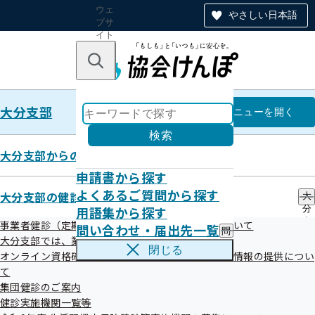
ウェ
やさしい日本語
ブサ
イト
全体
のナ
キーワードで探す
ビ
ゲー
ショ
大分支部
ン
大分支部
メニュー
を開く
検索
大分支部からのお知らせ
申請書から探す
大分支部各種データ
よくあるご質問から探す
大分支部の健診・保健指導のご案内
大
用語集から探す
分
支
事業者健診（定期健康診断）データの提供方法について
問い合わせ・届出先一覧
問
部
平成30年09月20日
大分支部では、業務の一部を外部委託しています
い
の
閉じる
オンライン資格確認等システムによる特定健康診査情報の提供につい
合
健
わ
て
診
せ
・
集団健診のご案内
・
保
健診実施機関一覧等
届
健