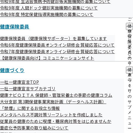
令和9年度 生活習慣病予防健診等実施機関の募集について
出
指
令和9年度 人間ドック健診実施機関の募集について
先
導
一
平成26年度～平成29年度の状況
令和9年度 特定保健指導実施機関の募集について
の
覧
ご
の
案
健康保険委員
健
サ
内
康
ブ
の
保
健康保険委員（健康保険サポーター）を募集しています
メ
基本情報
サ
険
令和6年度健康保険委員オンライン研修会 質疑応答について
ニ
ブ
委
ュ
令和7年度健康保険委員オンライン研修会 質疑応答について
メ
員
ー
ニ
【健康保険委員向け】コミュニケーションサイト
の
ュ
サ
加入情報
ー
健康づくり
ブ
健
メ
康
ニ
づ
一社一健康宣言TOP
事業所数や加入者数、
標準報酬月額
等のデータ
ュ
く
一社一健康宣言サブカテゴリ
ー
り
健康ナビＯＩＴＡ 保健師・管理栄養士の季節の健康コラム
の
大分支部 第3期保健事業実施計画（データヘルス計画）
サ
医療費情報
ブ
「禁煙」に関するお役立ち情報
メ
メンタルヘルス不調対策リーフレットを作成しました
ニ
従業員の健康のために喫煙・糖尿病対策をはじめませんか
ュ
重症化予防事業の取り組みについて
ー