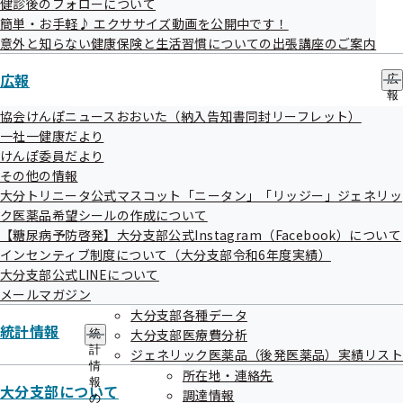
①保険給付費
健診後のフォローについて
簡単・お手軽♪ エクササイズ動画を公開中です！
意外と知らない健康保険と生活習慣についての出張講座のご案内
医療費から患者負担分を除いた現物給付費と
傷病手当金
等の
現金給付費を合計したもの
広報
広
報
「入院時食事療養費・生活療養費（標準負担額差額支給
の
協会けんぽニュースおおいた（納入告知書同封リーフレット）
サ
分を除く）」は含まない
一社一健康だより
ブ
けんぽ委員だより
メ
その他の情報
ニ
ュ
大分トリニータ公式マスコット「ニータン」「リッジー」ジェネリッ
②現物給付費（診療費）
ー
ク医薬品希望シールの作成について
【糖尿病予防啓発】大分支部公式Instagram（Facebook）について
診療報酬明細書（レセプト）
の点数の10倍である医療費から
インセンティブ制度について（大分支部令和6年度実績）
患者負担分を除いた金額【入院、入院外、歯科別】
大分支部公式LINEについて
メールマガジン
大分支部各種データ
統計情報
大分支部医療費分析
統
③現金給付費
計
ジェネリック医薬品（後発医薬品）実績リスト
情
所在地・連絡先
報
傷病手当金等の現金給付費の年度別の内訳
大分支部について
調達情報
の