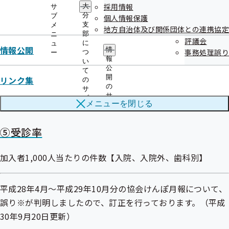
採用情報
大
サ
分
ブ
個人情報保護
支
メ
④加入者一人当たり医療費
地方自治体及び関係団体との連携協定
部
ニ
評議会
に
ュ
情報公開
情
事務処理誤り
つ
ー
診療報酬明細書（レセプト）の点数の10倍である医療費を加
報
い
公
入者数で除したもの【入院、入院外（調剤含む）、歯科別】
て
開
リンク集
の
の
サ
患者負担分を含む
サ
ブ
メニューを
閉じる
ブ
メ
メ
ニ
ニ
ュ
⑤受診率
ュ
ー
ー
加入者1,000人当たりの件数【入院、入院外、歯科別】
平成28年4月～平成29年10月分の協会けんぽ月報について、
誤り※が判明しましたので、訂正を行っております。（平成
30年9月20日更新）