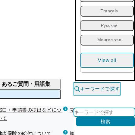
Français
Русский
Монгол хэл
View all
くあるご質問・用語集
キーワードで探す
くあるご質問
窓口・申請書の提出などにつ
医療費が高額になりそう・なったとき
健診を受けた後の健康づくり
マイナ保険証等関連について
いて
限度額適用認定・高額療養費・高額介護合算
検索
について
健康宣言（コラボヘルス）
健康保険の給付について
健康保険任意継続制度（退職
医療費の全額を負担したとき