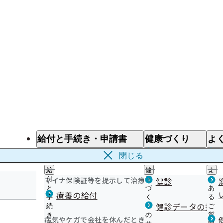
給付と手続き・申請書
健康づくり
よ
給付と手続き
健康づくり
よ
閉じる
給
健
よ
マイナ保険証等を提示して治療を受けるとき
付
康
健診
く
と
づ
あ
療養の給付
手
く
る
大分支部
健診データの提供
続
り
ご
き
の
質
病気やケガで会社を休んだとき