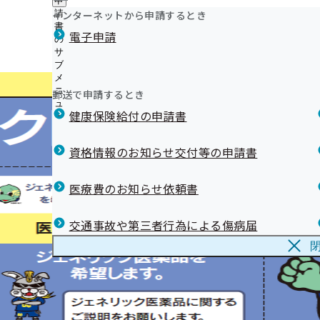
申
ュ
ニ
つ
公
インターネットから申請するとき
請
ー
ュ
い
開
リンク集
書
ー
電子申請
て
の
の
の
サ
サ
サ
ブ
ブ
ブ
メ
メ
メ
ニ
ニ
郵送で申請するとき
ニ
ュ
ュ
ュ
健康保険給付の申請書
ー
ー
ー
資格情報のお知らせ交付等の申請書
医療費のお知らせ依頼書
交通事故や第三者行為による傷病届