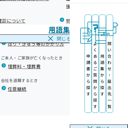
広報）
健康づくりコラム
後の健康保険）について
療養費
閉じる
健診について
特定保健指導について
海外で急な病気にかかり治療を受けたとき
ジー」ジェネリック医薬品
用語集
海外療養費
の提供について
閉じる
いて
はり・きゅう等のかかり方
よ
問
いて
て
く
い
申
あ
用
合
ご本人・ご家族が亡くなったとき
請
る
語
わ
ム
埋葬料・埋葬費
ット）
書
ご
集
せ
か
質
か
・
会社を退職するとき
の負担軽減につながります。また、ジェネリック医薬品の使
ら
問
ら
届
探
か
探
出
か
任意継続
」ジェネリック
す
ら
す
先
ェネリック医薬品希望シールを作成いたしました。ジェネ
探
一
もなく、切り替えができるツールとなっています。ジェネ
ok）について
す
覧
）
のご案内