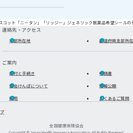
スコット「ニータン」「リッジー」ジェネリック医薬品希望シールの
連絡先・アクセス
本部所在地
都道府県支部所
ご案内
給付と手続き
申請書
協会けんぽについて
情報公開
採用
よくあるご質問
ップ
全国健康保険協会
Copyright ©Japan Health Insurance Association. All Rights Reserved.