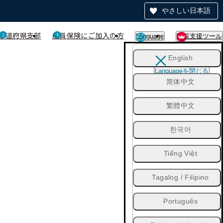
やさしい日本語
都道府県支部
船員保険にご加入の方
Language
閲覧支援ツール
English
Languageを閉じる
简体中文
繁體中文
한국어
Tiếng Việt
Tagalog / Filipino
Português