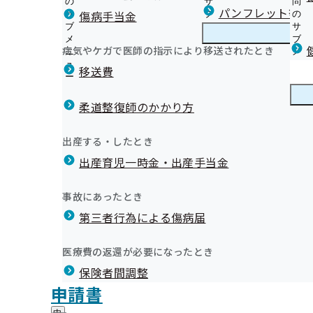
の
サ
問
大分支部からのお知らせ
パンフレット等（
傷病手当金
サ
ブ
の
ブ
メ
サ
事業者健診（定期健康診断）データの提供方法について
メ
ニ
ブ
病気やケガで医師の指示により移送されたとき
大分支部の健診・保健指導のご案内
ニ
ュ
大
メ
大分支部では、業務の一部を外部委託しています
コット「ニータン」「リッ
ュ
ー
分
ニ
移送費
オンライン資格確認等システムによる特定健康診査情報
ー
支
ュ
健康保険委員（健康保険サポーター）を募集しています
集団健診のご案内
部
ー
て
健康保険委員
健
令和6年度健康保険委員オンライン研修会 質疑応答につ
健診実施機関一覧等
の
柔道整復師のかかり方
康
令和7年度健康保険委員オンライン研修会 質疑応答につ
健
令和9年度 生活習慣病予防健診等実施機関の募集につい
保
一社一健康宣言TOP
【健康保険委員向け】コミュニケーションサイト
診
令和9年度 人間ドック健診実施機関の募集について
険
健康づくり
健
一社一健康宣言サブカテゴリ
出産する・したとき
・
委
令和9年度 特定保健指導実施機関の募集について
康
健康ナビＯＩＴＡ 保健師・管理栄養士の季節の健康コラ
保
員
出産育児一時金・出産手当金
づ
協会けんぽニュースおおいた（納入告知書同封リーフレ
健
大分支部 第3期保健事業実施計画（データヘルス計画）
の
く
広報
広
一社一健康だより
指
サ
「禁煙」に関するお役立ち情報
り
報
導
けんぽ委員だより
ブ
事故にあったとき
と国から認められた低価格なお薬であり、患者さんのお薬代
の
メンタルヘルス不調対策リーフレットを作成しました
の
の
大分支部各種データ
メ
その他の情報
サ
従業員の健康のために喫煙・糖尿病対策をはじめません
サ
統計情報
第三者行為による傷病届
険制度を維持するための大切な取り組みとなっています。
ご
統
大分支部医療費分析
ニ
ブ
大分トリニータ公式マスコット「ニータン」「リッジー
ブ
案
重症化予防事業の取り組みについて
計
ュ
協力をいただき、公式マスコット「ニータン」を登載したジ
ジェネリック医薬品（後発医薬品）実績リスト
メ
メ
医薬品希望シールの作成について
内
情
健診後のフォローについて
ー
所在地・連絡先
ニ
医療費の返還が必要になったとき
ニ
だくだけで、自分から医療機関へ申出するという心理的負担
の
【糖尿病予防啓発】大分支部公式Instagram（Facebo
報
大分支部について
大
簡単・お手軽♪ エクササイズ動画を公開中です！
調達情報
ュ
ュ
サ
の
インセンティブ制度について（大分支部令和6年度実績
保険者間調整
分
協力のほど、よろしくお願いいたします。
ー
意外と知らない健康保険と生活習慣についての出張講座
採用情報
ー
ブ
サ
支
大分支部公式LINEについて
評議会
申請書
個人情報保護
メ
ブ
部
情報公開
情
メールマガジン
事務処理誤り
ニ
メ
地方自治体及び関係団体との連携協定
に
報