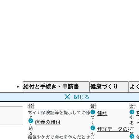
給付と手続き・申請書
健康づくり
よ
給付と手続き
健康づくり
よ
閉じる
給
健
よ
マイナ保険証等を提示して治療を受けるとき
付
康
健診
く
と
づ
あ
療養の給付
手
く
る
大分支部
健診データの提供
続
り
ご
き
の
質
病気やケガで会社を休んだとき