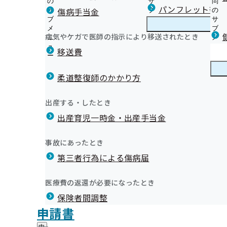
の
サ
問
大分支部からのお知らせ
パンフレット等（
傷病手当金
サ
ブ
の
ブ
メ
サ
事業者健診（定期健康診断）データの提供方法について
メ
ニ
ブ
病気やケガで医師の指示により移送されたとき
大分支部の健診・保健指導のご案内
ニ
ュ
大
メ
大分支部では、業務の一部を外部委託しています
金の申請期限（時効）につ
ュ
ー
分
ニ
移送費
オンライン資格確認等システムによる特定健康診査情報
ー
支
ュ
健康保険委員（健康保険サポーター）を募集しています
集団健診のご案内
部
ー
健康保険委員
健
令和6年度健康保険委員オンライン研修会 質疑応答につ
健診実施機関一覧等
の
柔道整復師のかかり方
康
令和7年度健康保険委員オンライン研修会 質疑応答につ
健
令和9年度 生活習慣病予防健診等実施機関の募集につい
保
一社一健康宣言TOP
【健康保険委員向け】コミュニケーションサイト
診
令和9年度 人間ドック健診実施機関の募集について
険
健康づくり
健
一社一健康宣言サブカテゴリ
出産する・したとき
・
委
令和9年度 特定保健指導実施機関の募集について
康
健康ナビＯＩＴＡ 保健師・管理栄養士の季節の健康コラ
保
員
出産育児一時金・出産手当金
づ
協会けんぽニュースおおいた（納入告知書同封リーフレ
健
大分支部 第3期保健事業実施計画（データヘルス計画）
の
く
広報
広
一社一健康だより
指
サ
「禁煙」に関するお役立ち情報
り
報
導
けんぽ委員だより
ブ
事故にあったとき
の
メンタルヘルス不調対策リーフレットを作成しました
の
の
大分支部各種データ
メ
その他の情報
サ
従業員の健康のために喫煙・糖尿病対策をはじめません
サ
統計情報
第三者行為による傷病届
ご
統
大分支部医療費分析
ニ
ブ
大分トリニータ公式マスコット「ニータン」「リッジー
ブ
案
重症化予防事業の取り組みについて
計
ュ
ジェネリック医薬品（後発医薬品）実績リスト
メ
メ
医薬品希望シールの作成について
内
情
健診後のフォローについて
ー
所在地・連絡先
申請期限（時効）
ニ
医療費の返還が必要になったとき
ニ
の
【糖尿病予防啓発】大分支部公式Instagram（Facebo
報
大分支部について
大
簡単・お手軽♪ エクササイズ動画を公開中です！
調達情報
ュ
ュ
サ
の
インセンティブ制度について（大分支部令和6年度実績
保険者間調整
分
ー
意外と知らない健康保険と生活習慣についての出張講座
採用情報
ー
ブ
サ
支
大分支部公式LINEについて
評議会
申請書
個人情報保護
メ
ブ
部
情報公開
情
メールマガジン
事務処理誤り
ニ
メ
地方自治体及び関係団体との連携協定
に
報