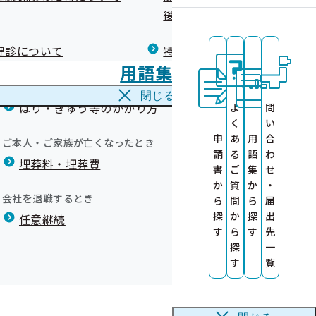
広報）
健康づくりコラム
後の健康保険）について
療養費
閉じる
健診について
特定保健指導について
海外で急な病気にかかり治療を受けたとき
いて
用語集
海外療養費
の提供について
閉じる
いて
はり・きゅう等のかかり方
よ
問
いて
て
く
い
申
あ
用
合
ご本人・ご家族が亡くなったとき
請
る
語
わ
ム
埋葬料・埋葬費
ット）
書
ご
集
せ
か
質
か
・
会社を退職するとき
ら
問
ら
届
探
か
探
出
か
任意継続
」ジェネリック
す
ら
す
先
探
一
ok）について
す
覧
）
のご案内