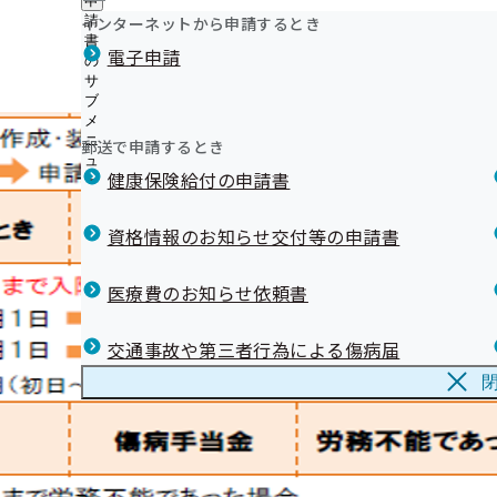
申
ュ
ニ
つ
公
インターネットから申請するとき
請
ー
ュ
い
開
リンク集
書
ー
電子申請
て
の
の
の
サ
サ
サ
ブ
ブ
ブ
メ
メ
メ
ニ
ニ
郵送で申請するとき
ニ
ュ
ュ
ュ
健康保険給付の申請書
ー
ー
ー
資格情報のお知らせ交付等の申請書
医療費のお知らせ依頼書
交通事故や第三者行為による傷病届