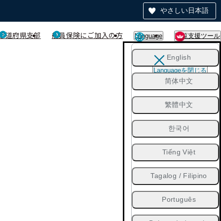
やさしい日本語
都道府県支部
船員保険にご加入の方
Language
閲覧支援ツール
English
Languageを閉じる
简体中文
繁體中文
한국어
Tiếng Việt
Tagalog / Filipino
Português