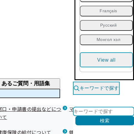
Français
Русский
Монгол хэл
View all
くあるご質問・用語集
キーワードで探す
くあるご質問
窓口・申請書の提出などにつ
医療費が高額になりそう・なったとき
健診を受けた後の健康づくり
マイナ保険証等関連について
いて
限度額適用認定・高額療養費・高額介護合算
検索
について
健康宣言（コラボヘルス）
健康保険の給付について
健康保険任意継続制度（退職
医療費の全額を負担したとき