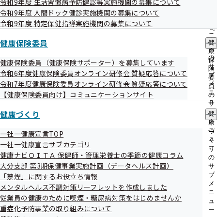
令和9年度 生活習慣病予防健診等実施機関の募集について
出
指
令和9年度 人間ドック健診実施機関の募集について
先
導
一
令和9年度 特定保健指導実施機関の募集について
の
覧
ご
の
案
健康保険委員
健
サ
内
康
ブ
の
保
健康保険委員（健康保険サポーター）を募集しています
メ
サ
険
令和6年度健康保険委員オンライン研修会 質疑応答について
ニ
ブ
委
ュ
令和7年度健康保険委員オンライン研修会 質疑応答について
メ
員
ー
ニ
【健康保険委員向け】コミュニケーションサイト
の
ュ
サ
ー
健康づくり
ブ
健
メ
康
ニ
づ
一社一健康宣言TOP
ュ
く
一社一健康宣言サブカテゴリ
ー
り
健康ナビＯＩＴＡ 保健師・管理栄養士の季節の健康コラム
みなさんは普段どのくらい眠れていますか？昨日はよく眠れ
の
大分支部 第3期保健事業実施計画（データヘルス計画）
サ
ましたか？休養の中でも基本になるのが「睡眠」です。今月
ブ
「禁煙」に関するお役立ち情報
は、どうして睡眠が必要なのか、リスクの側面からも考えて
メ
メンタルヘルス不調対策リーフレットを作成しました
ニ
従業員の健康のために喫煙・糖尿病対策をはじめませんか
みましょう♪
ュ
重症化予防事業の取り組みについて
ー