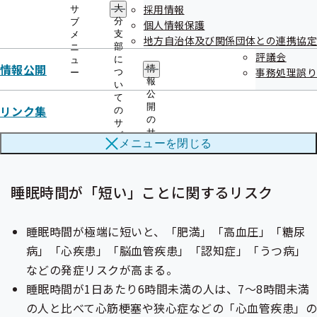
採用情報
大
サ
睡眠が健康へ及ぼすリスク」～健康づくり
分
ブ
個人情報保護
のための睡眠ガイド2023より～
支
メ
地方自治体及び関係団体との連携協定
部
ニ
評議会
に
ュ
情報公開
情
事務処理誤り
つ
ー
ではいよいよ本題の「睡眠に関する健康のリスク」について
報
い
公
お伝えしたいと思います。
て
開
リンク集
の
ご自身の体調や健診結果、ご家族の様子についても思い返し
の
サ
サ
ながらご覧ください。
ブ
メニューを
閉じる
ブ
メ
メ
ニ
ニ
ュ
ュ
ー
睡眠時間が「短い」ことに関するリスク
ー
睡眠時間が極端に短いと、「肥満」「高血圧」「糖尿
病」「心疾患」「脳血管疾患」「認知症」「うつ病」
などの発症リスクが高まる。
睡眠時間が1日あたり6時間未満の人は、7～8時間未満
の人と比べて心筋梗塞や狭心症などの「心血管疾患」