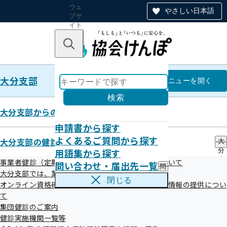
ウェ
やさしい日本語
ブサ
イト
全体
のナ
キーワードで探す
ビ
ゲー
ショ
大分支部
ン
大分支部
メニュー
を開く
検索
大分支部からのお知らせ
申請書から探す
令和8年2月 ≪睡眠が健康へ及ぼ
よくあるご質問から探す
大分支部の健診・保健指導のご案内
大
用語集から探す
分
すリスク≫
支
事業者健診（定期健康診断）データの提供方法について
問い合わせ・届出先一覧
問
部
大分支部では、業務の一部を外部委託しています
い
の
閉じる
オンライン資格確認等システムによる特定健康診査情報の提供につい
合
健
令和08年02月13日
わ
て
診
せ
・
集団健診のご案内
・
保
健診実施機関一覧等
届
健