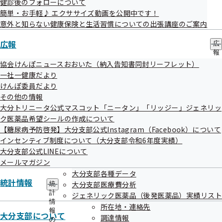
健診後のフォローについて
簡単・お手軽♪ エクササイズ動画を公開中です！
意外と知らない健康保険と生活習慣についての出張講座のご案内
広報
広
報
適正な睡眠とは？
の
協会けんぽニュースおおいた（納入告知書同封リーフレット）
サ
一社一健康だより
ブ
けんぽ委員だより
成人の適正な睡眠時間は「6～8時間」と考えられています。
メ
その他の情報
ニ
しかし、労働世代である20～59歳の各世代において、睡眠
ュ
大分トリニータ公式マスコット「ニータン」「リッジー」ジェネリッ
時間が6時間未満の人は約35～50％（該当する方も多いので
ー
ク医薬品希望シールの作成について
は？！）。5時間未満に限定しても約5～12％と高率です。ま
【糖尿病予防啓発】大分支部公式Instagram（Facebook）について
インセンティブ制度について（大分支部令和6年度実績）
た“睡眠で休養をとれている人”の割合は、20歳以上の成人で
大分支部公式LINEについて
7割程度と低く、年々減少傾向にあります。
メールマガジン
大分支部各種データ
統計情報
大分支部医療費分析
統
計
ジェネリック医薬品（後発医薬品）実績リスト
情
所在地・連絡先
報
大分支部について
調達情報
の